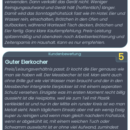
verwenden. Dann verkalkt das Gerät nicht. Weniger
Reinigungsaufwand und Gerät hält (hoffentlich) länger.
Damit wird das Sonntagsfrühstück fast wie im Hotel. Eier und
Wasser rein, einschalten, Brötchen in den Ofen und
aufbacken, während Wartezeit Tisch decken, Brötchen und
Eier fertig. Ganz klare Kaufempfehlung. Preis-Leistung
spitzenmäßig und obendrein noch Arbeitserleichterung und
Zeitersparnis im Haushalt. Kann es nur empfehlen.
5
Kundenbewertung:
Guter Eierkocher
Preis/Leisungsverhältnis passt. Er kocht die Eier genauso wie
man sie haben will. Der Messbecher ist toll. Man sieht auch
ohne Brille gut wie viel Wasser man braucht und der in den
Messbecher intergriete Eierpickser ist mit einem seperaten
Schutz versehen. Einzigste was im ersten Moment recht billig
aussieht ist die Heizplatte, weil sie zum Teil mit Plastik
verkleidet ist und nur in der Mitte ein runder Kreis ist wo man
Metall sieht. Nach täglichem Einsatz aber mit ein wenig Essig
super zu reinigen und wenn man gleich nachdem Frühstück,
wenn er abgekühlt ist, mit einem weichen Tuch oder
Schwamm auswischt ist er ohne viel Aufwand, zumindest