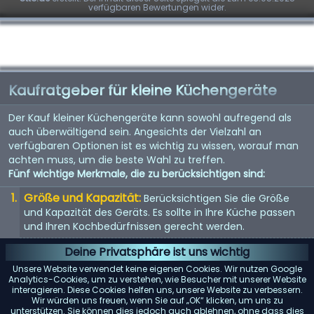
verfügbaren Bewertungen wider.
Kaufratgeber für kleine Küchengeräte
Der Kauf kleiner Küchengeräte kann sowohl aufregend als
auch überwältigend sein. Angesichts der Vielzahl an
verfügbaren Optionen ist es wichtig zu wissen, worauf man
achten muss, um die beste Wahl zu treffen.
Fünf wichtige Merkmale, die zu berücksichtigen sind:
Größe und Kapazität:
Berücksichtigen Sie die Größe
und Kapazität des Geräts. Es sollte in Ihre Küche passen
und Ihren Kochbedürfnissen gerecht werden.
Energieeffizienz:
Energieeffiziente Geräte sparen nicht
Deine Privatsphäre ist uns wichtig
nur Geld bei der Stromrechnung, sondern sind auch
Unsere Website verwendet keine eigenen Cookies. Wir nutzen Google
umweltfreundlich.
Analytics-Cookies, um zu verstehen, wie Besucher mit unserer Website
interagieren. Diese Cookies helfen uns, unsere Website zu verbessern.
Benutzerfreundlichkeit:
Suchen Sie nach Geräten mit
Wir würden uns freuen, wenn Sie auf „OK“ klicken, um uns zu
unterstützen. Sie können dies jedoch auch ablehnen, ohne dass dies