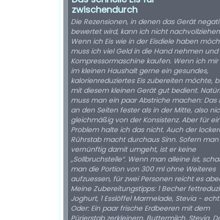
zwischendurch
Die Rezensionen, in denen das Gerät negati
bewertet wird, kann ich nicht nachvollziehen
Wenn ich Eis wie in der Eisdiele haben möch
muss ich viel Geld in die Hand nehmen und
Kompressormaschine kaufen. Wenn ich mir
im kleinen Haushalt gerne ein gesundes,
kalorienreduziertes Eis zubereiten möchte, b
mit diesem kleinen Gerät gut bedient. Natür
muss man ein paar Abstriche machen: Das Ei
an den Seiten fester als in der Mitte, also ni
gleichmäßig von der Konsistenz. Aber für ei
Problem halte ich das nicht. Auch der locker
Rührstab macht durchaus Sinn. Sofern man
vernünftig damit umgeht, ist er keine
„Sollbruchstelle“. Wenn man alleine ist, schaf
man die Portion von 300 ml ohne Weiteres
aufzuessen, für zwei Personen reicht es abe
Meine Zubereitungstipps: 1 Becher fettreduzi
Joghurt, 1 Esslöffel Marmelade, Stevia - echt
Oder: Ein paar frische Erdbeeren mit dem
Pürierstab zerkleinern, Buttermilch, Stevia. D