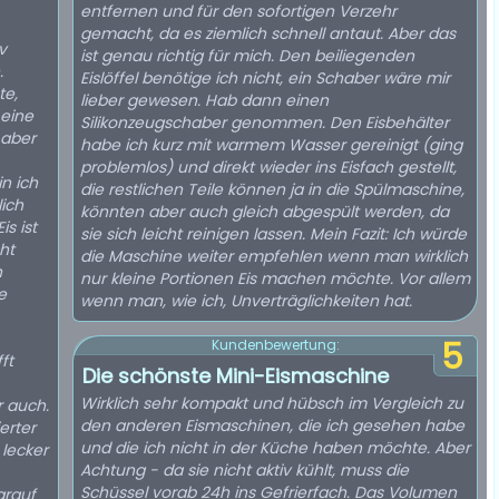
entfernen und für den sofortigen Verzehr
gemacht, da es ziemlich schnell antaut. Aber das
v
ist genau richtig für mich. Den beiliegenden
.
Eislöffel benötige ich nicht, ein Schaber wäre mir
te,
lieber gewesen. Hab dann einen
 eine
Silikonzeugschaber genommen. Den Eisbehälter
 aber
habe ich kurz mit warmem Wasser gereinigt (ging
problemlos) und direkt wieder ins Eisfach gestellt,
in ich
die restlichen Teile können ja in die Spülmaschine,
lich
könnten aber auch gleich abgespült werden, da
s ist
sie sich leicht reinigen lassen. Mein Fazit: Ich würde
cht
die Maschine weiter empfehlen wenn man wirklich
n
nur kleine Portionen Eis machen möchte. Vor allem
e
wenn man, wie ich, Unverträglichkeiten hat.
5
Kundenbewertung:
ft
Die schönste Mini-Eismaschine
Wirklich sehr kompakt und hübsch im Vergleich zu
r auch.
den anderen Eismaschinen, die ich gesehen habe
erter
und die ich nicht in der Küche haben möchte. Aber
 lecker
Achtung - da sie nicht aktiv kühlt, muss die
Schüssel vorab 24h ins Gefrierfach. Das Volumen
arauf