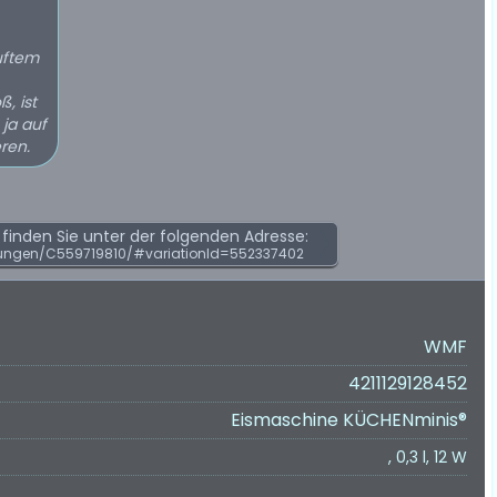
uftem
, ist
ja auf
ren.
inden Sie unter der folgenden Adresse:
ungen/C559719810/#variationId=552337402
WMF
4211129128452
Eismaschine KÜCHENminis®
, 0,3 l, 12 W