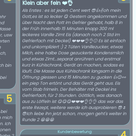
Klein aber fein ❤️👌
Als Erstes : es ist jeden Cent wert 😎👍✌️oh mein
Gott,es ist so lecker 😋 Gestern angekommen und
ehr
über Nacht den Pott im Gefrier gehabt, halb 8 in
nd
der Früh innerhalb 15 Minuten knapp 300 ml
Masse
leckeres Vanille Zimt Eis (danach noch 2 Std im
r, usw
Gefrierfach mit Deckel) ❤️❤️❤️👌👌🙂 Es ist einfach
orten
und unkompliziert :) 2 Tüten Vanillezucker, etwas
m
Milch, eine halbe Dose gezuckerte Kondensmilch
ch,
und etwas Zimt...separat anrühren und erstmal
kurz in Kühlschrank. Gerät an machen, sodass es
ch bin
läuft. Die Masse aus Kühlschrank langsam in die
Öffnung giessen und 15 Minuten zu gucken 👍😊👀
bei
ein piep Ton ertönt und das Gerät geht aus. Eis
vom Stab frimeln. Der Behälter mit Deckel ins
Gefrierfach, für 2 Stunden. Göttlich, was danach
5
aus zu Löffeln ist 😋😋😋❤️❤️❤️👌👌👌 das war das
erste Rezept, weitere werde ich ausprobieren 😎🌷
bei
😎Ich liebe ihn jetzt schon, morgen geht's weiter in
h mich
Runde 2 😁😁😁
n. Ich
sonen
4
Kundenbewertung:
 habe 2