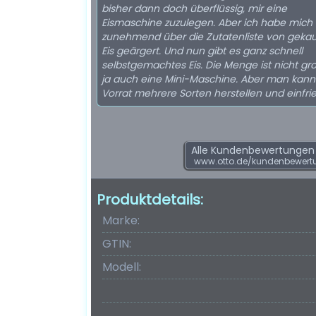
bisher dann doch überflüssig, mir eine
Eismaschine zuzulegen. Aber ich habe mich
zunehmend über die Zutatenliste von geka
Eis geärgert. Und nun gibt es ganz schnell
selbstgemachtes Eis. Die Menge ist nicht groß
ja auch eine Mini-Maschine. Aber man kann 
Vorrat mehrere Sorten herstellen und einfrie
Alle Kundenbewertungen f
www.otto.de/kundenbewert
Produktdetails:
Marke:
GTIN:
Modell: