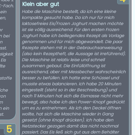
Klein aber gut
K-Fach.
Habe die Maschine bestellt, da ich eine kleine
 ein
kompakte gesucht habe. Da ich nur für mich
en,
laktosefreies Eis/Frozen Joghurt machen möchte
ist sie völlig ausreichend. Für den ersten Frozen
er
Joghurt habe ich beiliegendes Rezept als Vorlage
n bei
genommen und für mich abgewandelt. Die paar
en
Rezepte stehen mit in der Gebrauchsanweisung
sst.
(also kein Rezeptheft, die Aussage ist irreführend).
sigkeit
Die Maschine ist relativ leise und schnell
Eis
zusammen gebaut. Die Einfüllöffnung ist
lte
ausreichend, aber mit Messbecher wahrscheinlich
besser zu befüllen. Ich hatte eine Schüssel und
stoffe
musste etwas balancieren. Ich habe 20 Minuten
eingestellt (steht so in der Beschreibung) und
iche
nach 11 Minuten hat sich die Eismasse nicht mehr
von
bewegt, also habe ich den Power-Knopf gedrückt
em
um es zu entnehmen. Als ich den Deckel öffnen
n ein
wollte, hat sich die Maschine wieder in Gang
t.
gesetzt (ohne Knopf drücken). Ich habe den
Netzstecker gezogen damit das nicht nochmal
5
passiert. Das Eis ließ sich gut aus dem Behälter