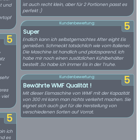
ist auch recht klein, aber für 2 Portionen passt es
t und
perfekt :)
ertopf
5
Kundenbewertung:
Super
5
Endlich kann ich selbstgemachtes After eight Eis
genießen. Schmeckt tatsächlich wie vom Italiener.
Die Maschine ist handlich und platzsparend. Ich
e
habe mir noch einen zusätzlichen Kühlbehälter
atz
bestellt .So habe ich immer Eis in der Truhe.
r
5
Kundenbewertung:
 sehr
Bewährte WMF Qualität !
eres
Mit dieser Eismaschine von WMF mit der Kapazität
 viel
von 300 ml kann man nichts verkehrt machen. Sie
eignet sich auch gut für die Herstellung von
verschiedenen Sorten auf Vorrat.
5
bin ich
nd es