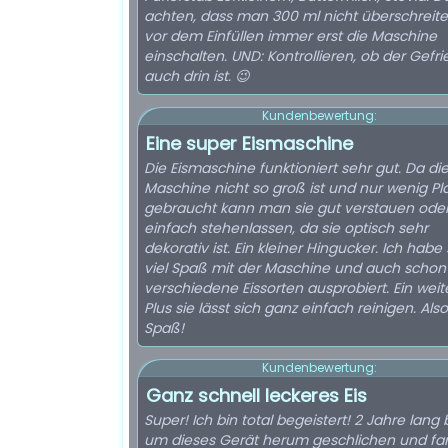
achten, dass man 300 ml nicht überschreite
vor dem Einfüllen immer erst die Maschine
einschalten. UND: Kontrollieren, ob der Gefri
auch drin ist. 😉
Kundenbewertung:
Eine super Eismaschine
Die Eismaschine funktioniert sehr gut. Da di
Maschine nicht so groß ist und nur wenig Pl
gebraucht kann man sie gut verstauen ode
einfach stehenlassen, da sie optisch sehr
dekorativ ist. Ein kleiner Hingucker. Ich habe
viel Spaß mit der Maschine und auch schon
verschiedene Eissorten ausprobiert. Ein weit
Plus sie lässt sich ganz einfach reinigen. Also
Spaß!
Kundenbewertung:
Ganz schnell leckeres Eis
Super! Ich bin total begeistert! 2 Jahre lang 
um dieses Gerät herum geschlichen und fa