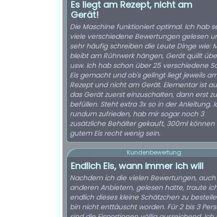
Es liegt am Rezept, nicht am
Gerät!
Die Maschine funktioniert optimal. Ich hab s
viele verschiedene Bewertungen gelesen u
sehr häufig schreiben die Leute Dinge wie: 
bleibt am Rührwerk hängen, Gerät quillt übe
usw. Ich hab schon über 25 verschiedene S
Eis gemacht und ob's gelingt liegt jeweils a
Rezept und nicht am Gerät. Elementar ist au
das Gerät zuerst einzuschalten, dann erst zu
befüllen. Steht extra 3x so in der Anleitung. I
rundum zufrieden, hab mir sogar noch 3
zusätzliche Behälter gekauft, 300ml können 
gutem Eis recht wenig sein.
Kundenbewertung:
Endlich Eis, wann immer ich will
Nachdem ich die vielen Bewertungen, auch 
anderen Anbietern, gelesen hatte, traute ic
endlich dieses kleine Schätzchen zu bestelle
bin nicht enttäuscht worden. Für 2 bis 3 Per
sind die Eisportionen völlig ausreichend. Ich