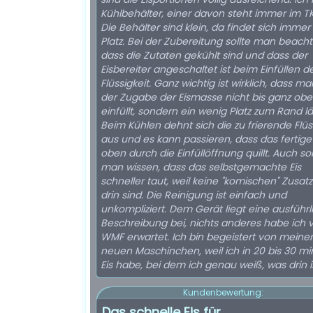
Kühlbehälter, einer davon steht immer im T
Die Behälter sind klein, da findet sich immer
Platz. Bei der Zubereitung sollte man beacht
dass die Zutaten gekühlt sind und dass der
Eisbereiter angeschaltet ist beim Einfüllen d
Flüssigkeit. Ganz wichtig ist wirklich, dass ma
der Zugabe der Eismasse nicht bis ganz ob
einfüllt, sondern ein wenig Platz zum Rand lä
Beim Kühlen dehnt sich die zu frierende Flüs
aus und es kann passieren, dass das fertige 
oben durch die Einfüllöffnung quillt. Auch sol
man wissen, dass das selbstgemachte Eis
schneller taut, weil keine "komischen" Zusatz
drin sind. Die Reinigung ist einfach und
unkompliziert. Dem Gerät liegt eine ausführl
Beschreibung bei, nichts anderes habe ich 
WMF erwartet. Ich bin begeistert von mein
neuen Maschinchen, weil ich in 20 bis 30 mi
Eis habe, bei dem ich genau weiß, was drin is
Kundenbewertung:
Das schnelle Eis für