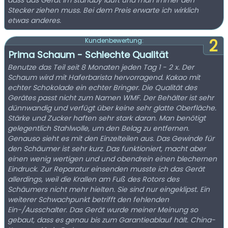
dass das Gerät im standby läuft und man immer den
Stecker ziehen muss. Bei dem Preis erwarte ich wirklich
etwas anderes.
2
Kundenbewertung:
Prima Schaum - Schlechte Qualität
Benutze das Teil seit 8 Monaten jeden Tag 1 - 2 x. Der
Schaum wird mit Haferbarista hervorragend. Kakao mit
echter Schokolade ein echter Bringer. Die Qualität des
Gerätes passt nicht zum Namen WMF. Der Behälter ist sehr
dünnwandig und verfügt über keine sehr glatte Oberfläche.
Stärke und Zucker haften sehr stark daran. Man benötigt
gelegentlich Stahlwolle, um den Belag zu entfernen.
Genauso sieht es mit den Einzelteilen aus. Das Gewinde für
den Schäumer ist sehr kurz. Das funktioniert, macht aber
einen wenig wertigen und und obendrein einen blechernen
Eindruck. Zur Reparatur einsenden musste ich das Gerät
allerdings, weil die Krallen am Fuß des Rotors des
Schäumers nicht mehr hielten. Sie sind nur eingeklipst. Ein
weiterer Schwachpunkt betrifft den fehlenden
Ein-/Ausschalter. Das Gerät wurde meiner Meinung so
gebaut, dass es genau bis zum Garantieablauf hält. China-