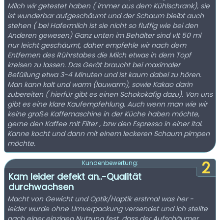
Milch wir getestet haben ( immer aus dem Kühlschrank), sie
ist wunderbar aufgeschäumt und der Schaum bleibt auch
stehen ( bei Hafermilch ist sie nicht so fluffig wie bei den
Anderen gewesen) Ganz unten im Behälter sind vlt 50 ml
nur leicht geschäumt, daher empfehle wir nach dem
Entfernen des Rührstabes die Milch etwas in dem Topf
kreisen zu lassen. Das Gerät braucht bei maximaler
Befüllung etwa 3-4 Minuten und ist kaum dabei zu hören.
Man kann kalt und warm (lauwarm), sowie Kakao darin
zubereiten ( hierfür gibt es einen Schokokäfig dazu). Von uns
gibt es eine klare Kaufempfehlung. Auch wenn man wie wir
keine große Kaffemaschine in der Küche haben möchte,
gerne den Kaffee mit Filter , bzw den Espresso in einer ital.
Kanne kocht und dann mit einem leckeren Schaum pimpen
möchte.
2
Kundenbewertung:
Kam leider defekt an..-Qualität
durchwachsen
Macht von Gewicht und Optik/Haptik erstmal was her -
leider wurde ohne Umverpackung versendet und ich stellte
nach einer einzigen Nutzung fest, dass der Aufschäumer