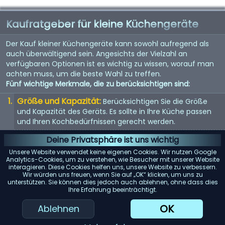
Kaufratgeber für kleine Küchengeräte
Der Kauf kleiner Küchengeräte kann sowohl aufregend als
auch überwältigend sein. Angesichts der Vielzahl an
verfügbaren Optionen ist es wichtig zu wissen, worauf man
achten muss, um die beste Wahl zu treffen.
Fünf wichtige Merkmale, die zu berücksichtigen sind:
Größe und Kapazität:
Berücksichtigen Sie die Größe
und Kapazität des Geräts. Es sollte in Ihre Küche passen
und Ihren Kochbedürfnissen gerecht werden.
Energieeffizienz:
Energieeffiziente Geräte sparen nicht
Deine Privatsphäre ist uns wichtig
nur Geld bei der Stromrechnung, sondern sind auch
Unsere Website verwendet keine eigenen Cookies. Wir nutzen Google
umweltfreundlich.
Analytics-Cookies, um zu verstehen, wie Besucher mit unserer Website
interagieren. Diese Cookies helfen uns, unsere Website zu verbessern.
Benutzerfreundlichkeit:
Suchen Sie nach Geräten mit
Wir würden uns freuen, wenn Sie auf „OK“ klicken, um uns zu
unterstützen. Sie können dies jedoch auch ablehnen, ohne dass dies
benutzerfreundlichen Bedienelementen und Funktionen.
Ihre Erfahrung beeinträchtigt.
Sie sollten einfach zu bedienen und zu reinigen sein.
OK
Ablehnen
Haltbarkeit:
Hochwertige Materialien und gute
Verarbeitung bedeuten oft, dass das Gerät länger hält.