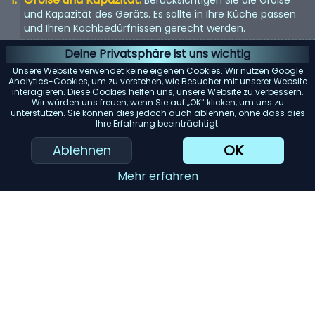
und Kapazität des Geräts. Es sollte in Ihre Küche passen
und Ihren Kochbedürfnissen gerecht werden.
Energieeffizienz:
Energieeffiziente Geräte sparen nicht
Deine Privatsphäre ist uns wichtig
nur Geld bei der Stromrechnung, sondern sind auch
Unsere Website verwendet keine eigenen Cookies. Wir nutzen Google
umweltfreundlich.
Analytics-Cookies, um zu verstehen, wie Besucher mit unserer Website
interagieren. Diese Cookies helfen uns, unsere Website zu verbessern.
Benutzerfreundlichkeit:
Suchen Sie nach Geräten mit
Wir würden uns freuen, wenn Sie auf „OK“ klicken, um uns zu
unterstützen. Sie können dies jedoch auch ablehnen, ohne dass dies
benutzerfreundlichen Bedienelementen und Funktionen.
Ihre Erfahrung beeinträchtigt.
Sie sollten einfach zu bedienen und zu reinigen sein.
OK
Ablehnen
Haltbarkeit:
Hochwertige Materialien und gute
Verarbeitung bedeuten oft, dass das Gerät länger hält.
Mehr erfahren
Achten Sie auf Garantien und Kundenbewertungen.
KI-Einkaufsassistent
Einreichen