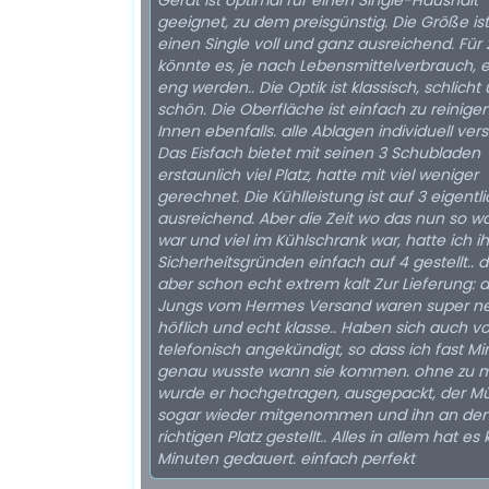
Gerät ist optimal für einen Single-Haushalt
geeignet, zu dem preisgünstig. Die Größe ist
einen Single voll und ganz ausreichend. Für 
könnte es, je nach Lebensmittelverbrauch, 
eng werden.. Die Optik ist klassisch, schlicht
schön. Die Oberfläche ist einfach zu reinigen
Innen ebenfalls. alle Ablagen individuell verst
Das Eisfach bietet mit seinen 3 Schubladen
erstaunlich viel Platz, hatte mit viel weniger
gerechnet. Die Kühlleistung ist auf 3 eigentli
ausreichend. Aber die Zeit wo das nun so 
war und viel im Kühlschrank war, hatte ich i
Sicherheitsgründen einfach auf 4 gestellt.. da
aber schon echt extrem kalt Zur Lieferung: die
Jungs vom Hermes Versand waren super ne
höflich und echt klasse.. Haben sich auch v
telefonisch angekündigt, so dass ich fast M
genau wusste wann sie kommen. ohne zu 
wurde er hochgetragen, ausgepackt, der Mü
sogar wieder mitgenommen und ihn an de
richtigen Platz gestellt.. Alles in allem hat es
Minuten gedauert. einfach perfekt