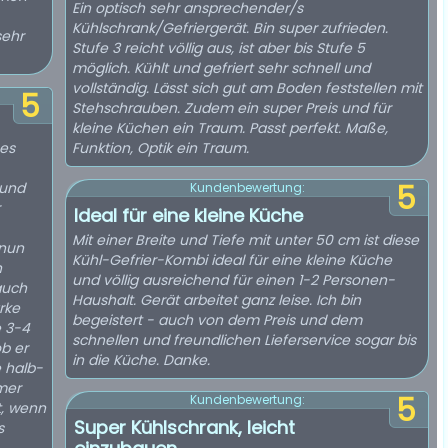
Ein optisch sehr ansprechender/s
Kühlschrank/Gefriergerät. Bin super zufrieden.
sehr
Stufe 3 reicht völlig aus, ist aber bis Stufe 5
möglich. Kühlt und gefriert sehr schnell und
vollständig. Lässt sich gut am Boden feststellen mit
5
Stehschrauben. Zudem ein super Preis und für
kleine Küchen ein Traum. Passt perfekt. Maße,
ses
Funktion, Optik ein Traum.
 und
5
Kundenbewertung:
Ideal für eine kleine Küche
Mit einer Breite und Tiefe mit unter 50 cm ist diese
Kühl-Gefrier-Kombi ideal für eine kleine Küche
n
und völlig ausreichend für einen 1-2 Personen-
auch
Haushalt. Gerät arbeitet ganz leise. Ich bin
rke
begeistert - auch von dem Preis und dem
e 3-4
schnellen und freundlichen Lieferservice sogar bis
b er
in die Küche. Danke.
e halb-
mer
5
Kundenbewertung:
t, wenn
Super Kühlschrank, leicht