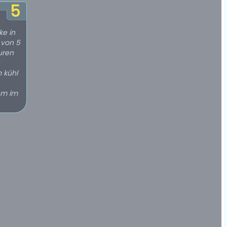
5
ke in
2 von 5
uren
 kühl
em im