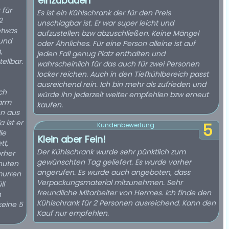
einzubauen
 für
Es ist ein Kühlschrank der für den Preis
2
unschlagbar ist. Er war super leicht und
etwas
aufzustellen bzw abzuschließen. Keine Mängel
 und
oder Ähnliches. Für eine Person alleine ist auf
,
jeden Fall genug Platz enthalten und
ellbar.
wahrscheinlich für das auch für zwei Personen
locker reichen. Auch in den Tiefkühlbereich passt
ausreichend rein. Ich bin mehr als zufrieden und
ch
würde ihn jederzeit weiter empfehlen bzw erneut
warm
kaufen.
hn aus
 ist er
5
Kundenbewertung:
Klein aber Fein!
tt,
Der Kühlschrank wurde sehr pünktlich zum
orher
gewünschten Tag geliefert. Es wurde vorher
inuten
angerufen. Es wurde auch angeboten, dass
murren
Verpackungsmaterial mitzunehmen. Sehr
ll
freundliche Mitarbeiter von Hermes. Ich finde den
n
Kühlschrank für 2 Personen ausreichend. Kann den
 keine 5
Kauf nur empfehlen.