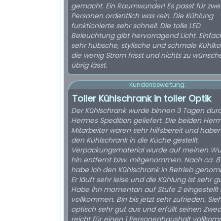
gemacht. Ein Raumwunder! Es passt für zwe
Personen ordentlich was rein. Die Kühlung
funktionierte sehr schnell. Die tolle LED
Beleuchtung gibt hervorragend Licht. Einfac
sehr hübsche, stylische und schmale Kühlk
die wenig Strom frisst und nichts zu wünsch
übrig lässt.
Kundenbewertung:
Toller Kühlschrank in toller Optik
Der Kühlschrank wurde binnen 3 Tagen durc
Hermes Spedition geliefert. Die beiden Her
Mitarbeiter waren sehr hilfsbereit und habe
den Kühlschrank in die Küche gestellt.
Verpackungsmaterial wurde auf meinen W
hin entfernt bzw. mitgenommen. Nach ca. 8 
habe ich den Kühlschrank in Betrieb geno
Er läuft sehr leise und die Kühlung ist sehr gu
Habe ihn momentan auf Stufe 2 eingestellt 
vollkommen. Bin bis jetzt sehr zufrieden. Sie
optisch sehr gut aus und erfüllt seinen Zwe
reicht für einen 1 Personenhaushalt vollko