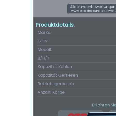
Alle Kundenbewertungen f
www.otto.de/kundenbewertu
Produktdetails:
Marke:
GTIN:
Modell:
B/H/T
Kapazität Kühlen
Kapazität Gefrieren
Betriebsgeräusch
Anzahl Körbe
Erfahren Si