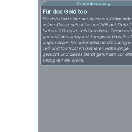
Kundenbewertung:
Für das Geld too
Für dad Geld einer der besseren Kühlschrän
seiner Klasse, sehr leise und hält auf Stufe 
lockere 7 Grad im mittleren Fach. Temperat
generell hervorragend. Energieverbrauch ist
angemessen für automatische abtauung im
Teil, und low frost im Gefrierer. Habe lange
gesucht und dieses Gerät gefunden vor all
Bezug auf die Breite.