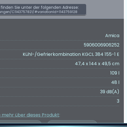
inden Sie unter der folgenden Adresse:
ngen/C1143757821/#variationId=1143759128
Amica
5906006906252
Kühl-/Gefrierkombination KGCL 384 155-1 E
47,4 x 144 x 49,5 cm
109 l
48 l
39 dB(A)
3
e mehr über dieses Produkt
: