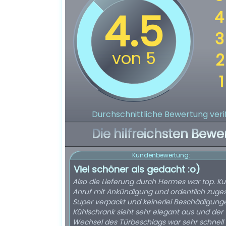
Durchschnittliche Bewertung verif
Die hilfreichsten Bewe
Kundenbewertung:
Viel schöner als gedacht :o)
Also die Lieferung durch Hermes war top. Ku
Anruf mit Ankündigung und ordentlich zugest
Super verpackt und keinerlei Beschädigung
Kühlschrank sieht sehr elegant aus und der
Wechsel des Türbeschlags war sehr schnell