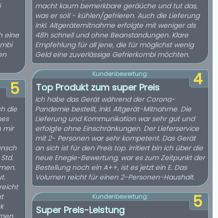
i
macht kaum bemerkbare geräüche und tut das,
was er soll - kühlen/gefrieren. Auch die Lieferung
inkl. Altgerätemitnahme erfolgte mit weniger als
h eine
48h schnell und ohne Beanstandungen. Klare
ombi
Empfehlung für all jene, die für möglichst wenig
en
Geld eine zuverlässige Gefrierkombi möchten.
4
Kundenbewertung:
5
Top Produkt zum super Preis
Ich habe das Gerät während der Corona-
h die
Pandemie bestellt, inkl. Altgerät-Mitnahme. Die
mes
Lieferung und Kommunikation war sehr gut und
n mir
erfolgte ohne Einschränkungen. Der Lieferservice
mit 2- Personen war sehr kompetent. Das Gerät
unsch
an sich ist für den Preis top. irritiert bin ich über die
Std.
neue Enegie-Bewertung, war es zum Zeitpunkt der
mmen.
Bestellung noch ein A++, ist es jetzt ein E. Das
t.
Volumen reicht für einen 2-Personen-Haushalt.
reicht
ht
5
Kundenbewertung:
ck
Super Preis-Leistung
mmen