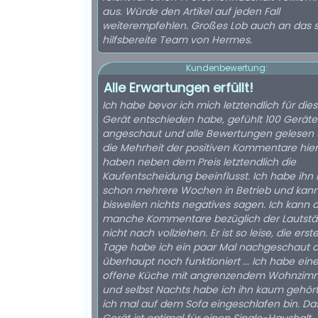
aus. Würde den Artikel auf jeden Fall
weiterempfehlen. Großes Lob auch an das 
hilfsbereite Team von Hermes.
Kundenbewertung:
Alle Erwartungen erfüllt!
Ich habe bevor ich mich letztendlich für die
Gerät entschieden habe, gefühlt 100 Geräte
angeschaut und alle Bewertungen gelesen
die Mehrheit der positiven Kommentare hier
haben neben dem Preis letztendlich die
Kaufentscheidung beeinflusst. Ich habe ihn nun
schon mehrere Wochen in Betrieb und kan
bisweilen nichts negatives sagen. Ich kann 
manche Kommentare bezüglich der Lautstä
nicht nach vollziehen. Er ist so leise, die erst
Tage habe ich ein paar Mal nachgeschaut o
überhaupt noch funktioniert ... Ich habe ein
offene Küche mit angrenzendem Wohnzim
und selbst Nachts habe ich ihn kaum gehör
ich mal auf dem Sofa eingeschlafen bin. Das