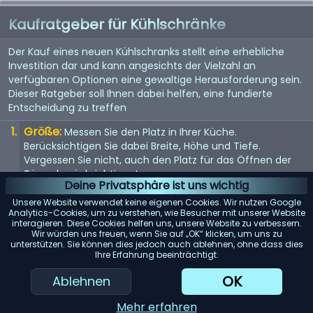
Kaufratgeber für Kühlschränke
Der Kauf eines neuen Kühlschranks stellt eine erhebliche
Investition dar und kann angesichts der Vielzahl an
verfügbaren Optionen eine gewaltige Herausforderung sein.
Dieser Ratgeber soll Ihnen dabei helfen, eine fundierte
Entscheidung zu treffen
Größe:
Messen Sie den Platz in Ihrer Küche.
Berücksichtigen Sie dabei Breite, Höhe und Tiefe.
Vergessen Sie nicht, auch den Platz für das Öffnen der
Tür zu berücksichtigen!
Deine Privatsphäre ist uns wichtig
Energieeffizienz:
Achten Sie auf die Energy Star-
Unsere Website verwendet keine eigenen Cookies. Wir nutzen Google
Bewertungen. Je mehr Sterne, desto geringer der
Analytics-Cookies, um zu verstehen, wie Besucher mit unserer Website
interagieren. Diese Cookies helfen uns, unsere Website zu verbessern.
Stromverbrauch und desto größer die Einsparungen auf
Wir würden uns freuen, wenn Sie auf „OK“ klicken, um uns zu
lange Sicht.
unterstützen. Sie können dies jedoch auch ablehnen, ohne dass dies
Ihre Erfahrung beeinträchtigt.
Lagerkapazität:
Berücksichtigen Sie die Größe Ihrer
Familie und Ihre Essgewohnheiten. Größere Familien oder
OK
Ablehnen
diejenigen, die gerne zu Hause kochen, benötigen
möglicherweise mehr Platz im Kühlschrank.
Mehr erfahren