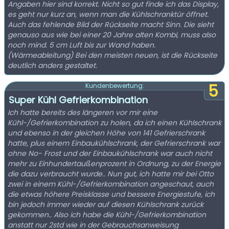
Angaben hier sind korrekt. Nicht so gut finde ich das Display,
es geht nur kurz an, wenn man die Kühlschranktür öffnet.
Auch das fehlende Bild der Rückseite macht Sinn. Die sieht
genauso aus wie bei einer 20 Jahre alten Kombi, muss also
noch mind. 5 cm Luft bis zur Wand haben.
(Wärmeableitung) Bei den meisten neuen, ist die Rückseite
deutlich anders gestaltet.
5
Kundenbewertung:
Super Kühl Gefrierkombination
Ich hatte bereits des längeren vor mir eine
Kühl-/Gefrierkombination zu holen, da ich einen Kühlschrank
und ebenso in der gleichen Höhe von 141 Gefrierschrank
hatte, plus einem Einbaukühlschrank, der Gefrierschrank war
ohne No- Frost und der Einbaukühlschrank war auch nicht
mehr zu Einhundertaußenprozent in Ordnung, zu der Energie
die dazu verbraucht wurde.. Nun gut, ich hatte mir bei Otto
zwei in einem Kühl-/Gefrierkombination angeschaut, auch
die etwas höhere Preisklasse und bessere Energiestufe, ich
bin jedoch immer wieder auf diesen Kühlschrank zurück
gekommen.. Also ich habe die Kühl-/Gefrierkombination
anstatt nur 2std wie in der Gebrauchsanweisung