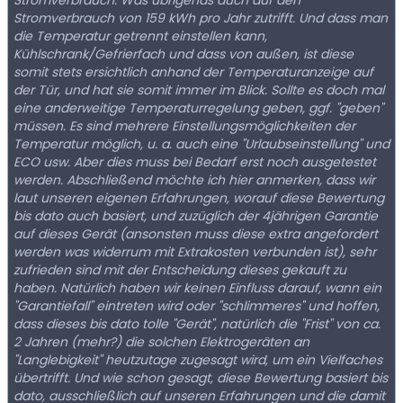
Stromverbrauch. Was übrigends auch auf den
Stromverbrauch von 159 kWh pro Jahr zutrifft. Und dass man
die Temperatur getrennt einstellen kann,
Kühlschrank/Gefrierfach und dass von außen, ist diese
somit stets ersichtlich anhand der Temperaturanzeige auf
der Tür, und hat sie somit immer im Blick. Sollte es doch mal
eine anderweitige Temperaturregelung geben, ggf. "geben"
müssen. Es sind mehrere Einstellungsmöglichkeiten der
Temperatur möglich, u. a. auch eine "Urlaubseinstellung" und
ECO usw. Aber dies muss bei Bedarf erst noch ausgetestet
werden. Abschließend möchte ich hier anmerken, dass wir
laut unseren eigenen Erfahrungen, worauf diese Bewertung
bis dato auch basiert, und zuzüglich der 4jährigen Garantie
auf dieses Gerät (ansonsten muss diese extra angefordert
werden was widerrum mit Extrakosten verbunden ist), sehr
zufrieden sind mit der Entscheidung dieses gekauft zu
haben. Natürlich haben wir keinen Einfluss darauf, wann ein
"Garantiefall" eintreten wird oder "schlimmeres" und hoffen,
dass dieses bis dato tolle "Gerät", natürlich die "Frist" von ca.
2 Jahren (mehr?) die solchen Elektrogeräten an
"Langlebigkeit" heutzutage zugesagt wird, um ein Vielfaches
übertrifft. Und wie schon gesagt, diese Bewertung basiert bis
dato, ausschließlich auf unseren Erfahrungen und die damit