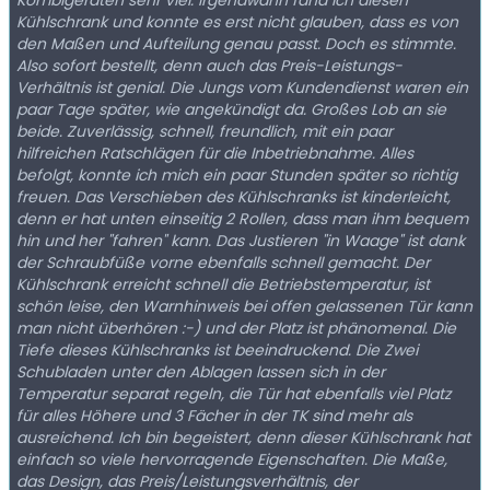
Kombigeräten sehr viel. Irgendwann fand ich diesen
Kühlschrank und konnte es erst nicht glauben, dass es von
den Maßen und Aufteilung genau passt. Doch es stimmte.
Also sofort bestellt, denn auch das Preis-Leistungs-
Verhältnis ist genial. Die Jungs vom Kundendienst waren ein
paar Tage später, wie angekündigt da. Großes Lob an sie
beide. Zuverlässig, schnell, freundlich, mit ein paar
hilfreichen Ratschlägen für die Inbetriebnahme. Alles
befolgt, konnte ich mich ein paar Stunden später so richtig
freuen. Das Verschieben des Kühlschranks ist kinderleicht,
denn er hat unten einseitig 2 Rollen, dass man ihm bequem
hin und her "fahren" kann. Das Justieren "in Waage" ist dank
der Schraubfüße vorne ebenfalls schnell gemacht. Der
Kühlschrank erreicht schnell die Betriebstemperatur, ist
schön leise, den Warnhinweis bei offen gelassenen Tür kann
man nicht überhören :-) und der Platz ist phänomenal. Die
Tiefe dieses Kühlschranks ist beeindruckend. Die Zwei
Schubladen unter den Ablagen lassen sich in der
Temperatur separat regeln, die Tür hat ebenfalls viel Platz
für alles Höhere und 3 Fächer in der TK sind mehr als
ausreichend. Ich bin begeistert, denn dieser Kühlschrank hat
einfach so viele hervorragende Eigenschaften. Die Maße,
das Design, das Preis/Leistungsverhältnis, der