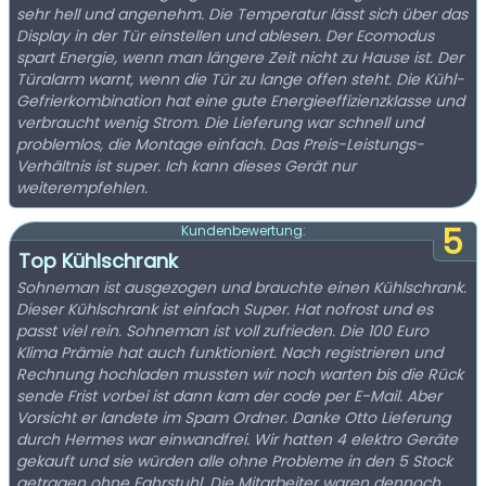
sehr hell und angenehm. Die Temperatur lässt sich über das
Display in der Tür einstellen und ablesen. Der Ecomodus
spart Energie, wenn man längere Zeit nicht zu Hause ist. Der
Türalarm warnt, wenn die Tür zu lange offen steht. Die Kühl-
Gefrierkombination hat eine gute Energieeffizienzklasse und
verbraucht wenig Strom. Die Lieferung war schnell und
problemlos, die Montage einfach. Das Preis-Leistungs-
Verhältnis ist super. Ich kann dieses Gerät nur
weiterempfehlen.
5
Kundenbewertung:
Top Kühlschrank
Sohneman ist ausgezogen und brauchte einen Kühlschrank.
Dieser Kühlschrank ist einfach Super. Hat nofrost und es
passt viel rein. Sohneman ist voll zufrieden. Die 100 Euro
Klima Prämie hat auch funktioniert. Nach registrieren und
Rechnung hochladen mussten wir noch warten bis die Rück
sende Frist vorbei ist dann kam der code per E-Mail. Aber
Vorsicht er landete im Spam Ordner. Danke Otto Lieferung
durch Hermes war einwandfrei. Wir hatten 4 elektro Geräte
gekauft und sie würden alle ohne Probleme in den 5 Stock
getragen ohne Fahrstuhl. Die Mitarbeiter waren dennoch