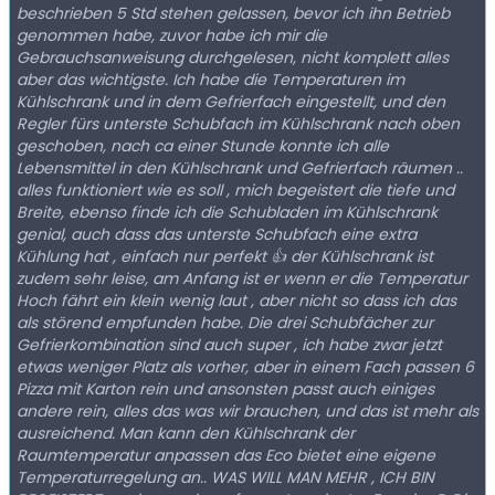
beschrieben 5 Std stehen gelassen, bevor ich ihn Betrieb
genommen habe, zuvor habe ich mir die
Gebrauchsanweisung durchgelesen, nicht komplett alles
aber das wichtigste. Ich habe die Temperaturen im
Kühlschrank und in dem Gefrierfach eingestellt, und den
Regler fürs unterste Schubfach im Kühlschrank nach oben
geschoben, nach ca einer Stunde konnte ich alle
Lebensmittel in den Kühlschrank und Gefrierfach räumen ..
alles funktioniert wie es soll , mich begeistert die tiefe und
Breite, ebenso finde ich die Schubladen im Kühlschrank
genial, auch dass das unterste Schubfach eine extra
Kühlung hat , einfach nur perfekt 👍 der Kühlschrank ist
zudem sehr leise, am Anfang ist er wenn er die Temperatur
Hoch fährt ein klein wenig laut , aber nicht so dass ich das
als störend empfunden habe. Die drei Schubfächer zur
Gefrierkombination sind auch super , ich habe zwar jetzt
etwas weniger Platz als vorher, aber in einem Fach passen 6
Pizza mit Karton rein und ansonsten passt auch einiges
andere rein, alles das was wir brauchen, und das ist mehr als
ausreichend. Man kann den Kühlschrank der
Raumtemperatur anpassen das Eco bietet eine eigene
Temperaturregelung an.. WAS WILL MAN MEHR , ICH BIN