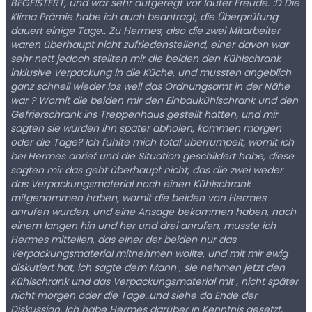
BEGEISTERT, und war sehr aufgeregt vor lauter Freude. :D Die
Klima Prämie habe ich auch beantragt, die Überprüfung
dauert einige Tage.. Zu Hermes, also die zwei Mitarbeiter
waren überhaupt nicht zufriedenstellend, einer davon war
sehr nett jedoch stellten mir die beiden den Kühlschrank
inklusive Verpackung in die Küche, und mussten angeblich
ganz schnell wieder los weil das Ordnungsamt in der Nähe
war ? Womit die beiden mir den Einbaukühlschrank und den
Gefrierschrank ins Treppenhaus gestellt hatten, und mir
sagten sie würden ihn später abholen, kommen morgen
oder die Tage? Ich fühlte mich total überrumpelt, womit ich
bei Hermes anrief und die Situation geschildert habe, diese
sagten mir das geht überhaupt nicht, das die zwei weder
das Verpackungsmaterial noch einen Kühlschrank
mitgenommen haben, womit die beiden von Hermes
anrufen wurden, und eine Ansage bekommen haben, nach
einem langen hin und her und drei anrufen, musste ich
Hermes mitteilen, das einer der beiden nur das
Verpackungsmaterial mitnehmen wollte, und mit mir ewig
diskutiert hat, ich sagte dem Mann , sie nehmen jetzt den
Kühlschrank und das Verpackungsmaterial mit , nicht später
nicht morgen oder die Tage..und siehe da Ende der
Diskussion. Ich habe Hermes darüber in Kenntnis gesetzt,