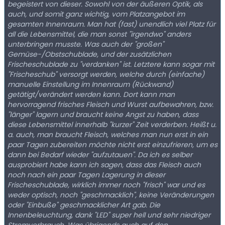
begeistert von dieser. Sowohl von der äußeren Optik, als
auch, und somit ganz wichtig, vom Platzangebot im
gesamten Innenraum. Man hat (fast) unendlich viel Platz für
all die Lebensmittel, die man sonst "irgendwo" anders
unterbringen musste. Was auch der "großen"
Gemüse-/Obstschublade, und der zusätzlichen
Frischeschublade zu "verdanken" ist. Letztere kann sogar mit
"Frischeschub" versorgt werden, welche durch (einfache)
manuelle Einstellung im Innenraum (Rückwand)
getätigt/verändert werden kann. Dort kann man
hervorragend frisches Fleisch und Wurst aufbewahren, bzw.
"länger" lagern und braucht keine Angst zu haben, dass
diese Lebensmittel innerhalb "kurzer" Zeit verderben. Heißt u.
a. auch, man braucht Fleisch, welches man nun erst in ein
paar Tagen zubereiten möchte nicht erst einzufrieren, um es
dann bei Bedarf wieder "aufzutauen". Da ich es selber
ausprobiert habe kann ich sagen, dass das Fleisch auch
noch nach ein paar Tagen Lagerung in dieser
Frischeschublade, wirklich immer noch "frisch" war und es
weder optisch, noch "geschmacklich", keine Veränderungen
oder "Einbuße" geschmacklicher Art gab. Die
Innenbeleuchtung, dank "LED" super hell und sehr niedriger