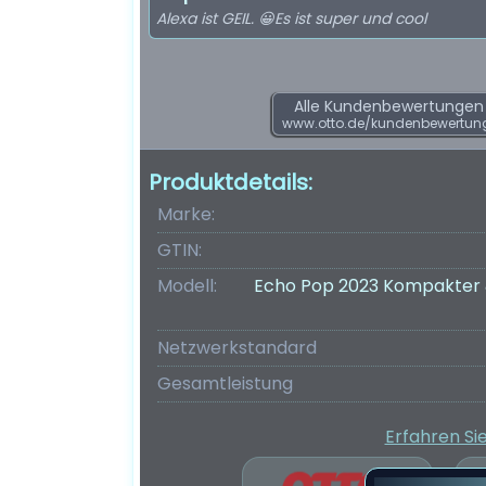
Alexa ist GEIL. 😀Es ist super und cool
Alle Kundenbewertungen f
www.otto.de/kundenbewertu
Produktdetails:
Marke:
GTIN:
Modell:
Echo Pop 2023 Kompakter 
Netzwerkstandard
Gesamtleistung
Erfahren Si