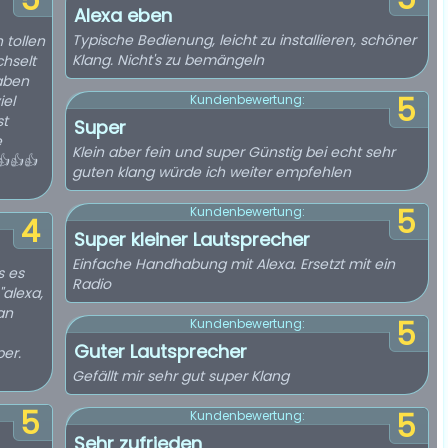
5
Alexa eben
Typische Bedienung, leicht zu installieren, schöner
 tollen
Klang. Nicht's zu bemängeln
hselt
aben
5
iel
Kundenbewertung:
st
Super
e
Klein aber fein und super Günstig bei echt sehr
👍👍👍
guten klang würde ich weiter empfehlen
5
Kundenbewertung:
4
Super kleiner Lautsprecher
Einfache Handhabung mit Alexa. Ersetzt mit ein
s es
Radio
"alexa,
an
5
Kundenbewertung:
Guter Lautsprecher
er.
Gefällt mir sehr gut super Klang
5
5
Kundenbewertung:
Sehr zufrieden