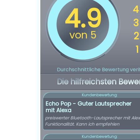
Durchschnittliche Bewertung verif
Die hilfreichsten Bewe
Kundenbewertung:
Echo Pop - Guter Lautsprecher
mit Alexa
preiswerter Bluetooth-Lautsprecher mit Ale
Funktionalität. Kann ich empfehlen
Kundenbewertung: