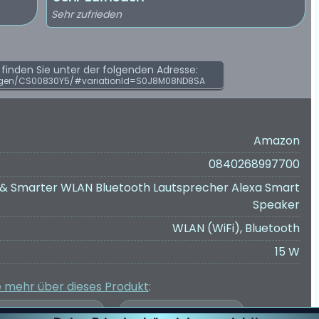
Sehr zufrieden
inden Sie unter der folgenden Adresse:
ngen/CS00830Y5/#variationId=S0J8M08ND8SA
Amazon
0840268997700
& Smarter WLAN Bluetooth Lautsprecher Alexa Smart
Speaker
WLAN (WiFi), Bluetooth
15 W
e mehr über dieses Produkt
: