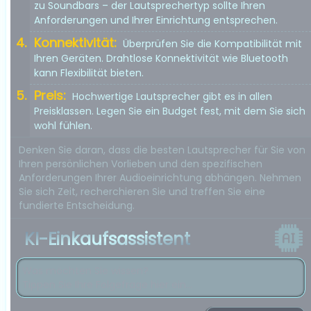
zu Soundbars – der Lautsprechertyp sollte Ihren
Anforderungen und Ihrer Einrichtung entsprechen.
Konnektivität:
Überprüfen Sie die Kompatibilität mit
Ihren Geräten. Drahtlose Konnektivität wie Bluetooth
kann Flexibilität bieten.
Preis:
Hochwertige Lautsprecher gibt es in allen
Preisklassen. Legen Sie ein Budget fest, mit dem Sie sich
wohl fühlen.
Denken Sie daran, dass die besten Lautsprecher für Sie von
Ihren persönlichen Vorlieben und den spezifischen
Anforderungen Ihrer Audioeinrichtung abhängen. Nehmen
Sie sich Zeit, recherchieren Sie und treffen Sie eine
fundierte Entscheidung.
KI-Einkaufsassistent