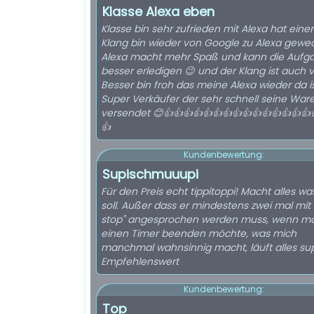
Klasse Alexa eben
Klasse bin sehr zufrieden mit Alexa hat einen
Klang bin wieder von Google zu Alexa gewec
Alexa macht mehr Spaß und kann die Aufg
besser erledigen 😉 und der Klang ist auch v
Besser bin froh das meine Alexa wieder da i
Super Verkäufer der sehr schnell seine War
versendet 😊👍👍👍👍👍👍👍👍👍👍👍👍👍👍👍
👍
Kundenbewertung:
Supischmuuupi
Für den Preis echt tippitoppi! Macht alles wa
soll. Außer dass er mindestens zwei mal mit 
stop" angesprochen werden muss, wenn m
einen Timer beenden möchte, was mich
manchmal wahnsinnig macht, läuft alles sup
Empfehlenswert
Kundenbewertung:
Top