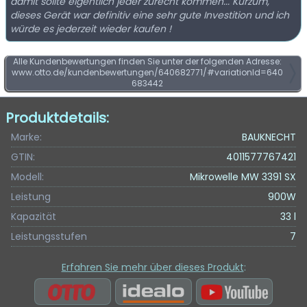
damit sollte eigentlich jeder zurecht kommen... Kurzum,
dieses Gerät war definitiv eine sehr gute Investition und ich
würde es jederzeit wieder kaufen !
Alle Kundenbewertungen finden Sie unter der folgenden Adresse:
www.otto.de/kundenbewertungen/640682771/#variationId=640
683442
Produktdetails:
Marke:
BAUKNECHT
GTIN:
4011577767421
Modell:
Mikrowelle MW 3391 SX
Leistung
900W
Kapazität
33 l
Leistungsstufen
7
Erfahren Sie mehr über dieses Produkt
: