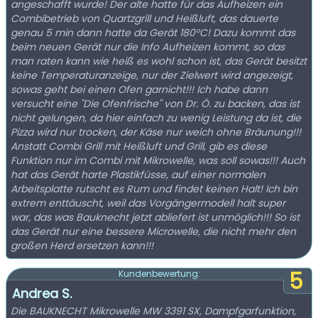
angeschafft wurde! Der alte hatte für das Aufheizen ein
Combibetrieb von Quartzgrill und Heißluft, das dauerte
genau 5 min dann hatte da Gerät 180°C! Dazu kommt das
beim neuen Gerät nur die Info Aufheizen kommt, so das
man raten kann wie heiß es wohl schon ist, das Gerät besitzt
keine Temperaturanzeige, nur der Zielwert wird angezeigt,
sowas geht bei einen Ofen garnicht!!! Ich habe dann
versucht eine "Die Ofenfrische" von Dr. Ö. zu backen, das ist
nicht gelungen, da hier einfach zu wenig Leistung da ist, die
Pizza wird nur trocken, der Käse nur weich ohne Bräunung!!!
Anstatt Combi Grill mit Heißluft und Grill, gib es diese
Funktion nur im Combi mit Mikrowelle, was soll sowas!!! Auch
hat das Gerät harte Plastikfüsse, auf einer normalen
Arbeitsplatte rutscht es Rum und findet keinen Halt! Ich bin
extrem enttäuscht, weil das Vorgängermodell halt super
war, das was Bauknecht jetzt abliefert ist unmöglich!!! So ist
das Gerät nur eine bessere Microwelle, die nicht mehr den
großen Herd ersetzen kann!!!
5
Kundenbewertung:
Andrea S.
Die BAUKNECHT Mikrowelle MW 3391 SX, Dampfgarfunktion,