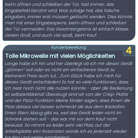
beim öffnen und schließen der Tür, fast immer, das
Eingabefeld berührt wird. Was zufolge hat, das falsche
eingaben, immer erst müssen gelöscht werden. Dies könnte
man mit einer Eingabesperre, beim öffnen und schließen
der Tür vermeiden. Das Gesamtergebnis ist einfach klasse.
Lieben Gruß und auch viel spaß, beim Kauf.
4
Kundenbewertung:
Tolle Mikrowelle mit vielen Möglichkeiten
Lange habe ich hin und her überlegt ob ich mir dieses Gerät
„gönnen“ soll oder es nicht ein einfacheres Gerät zu
kleinerem Preis auch tut... Zum Glück habe ich mich für
dieses Gerät entschieden! Es hat so viele Funktionen, dass
ich zwar noch nicht alle nutzen konnte - aber die Bedienung
ist selbsterklärend! Überzeugt sind wir von der Crisp-Platte
und der Pizza-Funktion! Meine Kinder sagen, dass Ihnen die
Pizza daraus viel besser schmeckt als aus dem Backofen.
Einen Stern Abzug gibt es, weil das Gerät leider nicht im
Schrank stehen soll - das war mir vor dem Kauf nicht
bewusst. So nimmt es leider sehr viel Platz auf der
Arbeitsplatte ein! Ansonsten würde ich es jederzeit wieder
kaufen und weiter empfehlen!