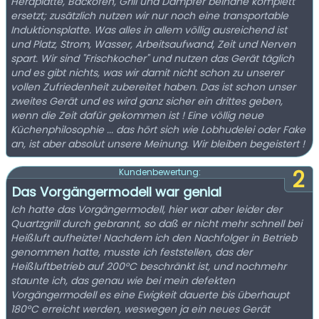
Herdplatte, Backofen, Grill und Dämpfer beinahe komplett
ersetzt; zusätzlich nutzen wir nur noch eine transportable
Induktionsplatte. Was alles in allem völlig ausreichend ist
und Platz, Strom, Wasser, Arbeitsaufwand, Zeit und Nerven
spart. Wir sind "Frischkocher" und nutzen das Gerät täglich
und es gibt nichts, was wir damit nicht schon zu unserer
vollen Zufriedenheit zubereitet haben. Das ist schon unser
zweites Gerät und es wird ganz sicher ein drittes geben,
wenn die Zeit dafür gekommen ist ! Eine völlig neue
Küchenphilosophie ... das hört sich wie Lobhudelei oder Fake
an, ist aber absolut unsere Meinung. Wir bleiben begeistert !
2
Kundenbewertung:
Das Vorgängermodell war genial
Ich hatte das Vorgängermodell, hier war aber leider der
Quartzgrill durch gebrannt, so daß er nicht mehr schnell bei
Heißluft aufheizte! Nachdem ich den Nachfolger in Betrieb
genommen hatte, musste ich feststellen, das der
Heißluftbetrieb auf 200°C beschränkt ist, und nochmehr
staunte ich, das genau wie bei mein defekten
Vorgängermodell es eine Ewigkeit dauerte bis überhaupt
180°C erreicht werden, weswegen ja ein neues Gerät