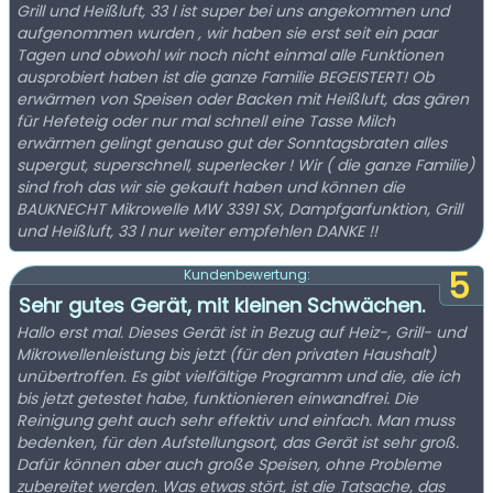
Grill und Heißluft, 33 l ist super bei uns angekommen und
aufgenommen wurden , wir haben sie erst seit ein paar
Tagen und obwohl wir noch nicht einmal alle Funktionen
ausprobiert haben ist die ganze Familie BEGEISTERT! Ob
erwärmen von Speisen oder Backen mit Heißluft, das gären
für Hefeteig oder nur mal schnell eine Tasse Milch
erwärmen gelingt genauso gut der Sonntagsbraten alles
supergut, superschnell, superlecker ! Wir ( die ganze Familie)
sind froh das wir sie gekauft haben und können die
BAUKNECHT Mikrowelle MW 3391 SX, Dampfgarfunktion, Grill
und Heißluft, 33 l nur weiter empfehlen DANKE !!
5
Kundenbewertung:
Sehr gutes Gerät, mit kleinen Schwächen.
Hallo erst mal. Dieses Gerät ist in Bezug auf Heiz-, Grill- und
Mikrowellenleistung bis jetzt (für den privaten Haushalt)
unübertroffen. Es gibt vielfältige Programm und die, die ich
bis jetzt getestet habe, funktionieren einwandfrei. Die
Reinigung geht auch sehr effektiv und einfach. Man muss
bedenken, für den Aufstellungsort, das Gerät ist sehr groß.
Dafür können aber auch große Speisen, ohne Probleme
zubereitet werden. Was etwas stört, ist die Tatsache, das