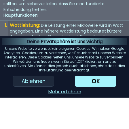
sollten, um sicherzustellen, dass Sie eine fundierte
Entscheidung treffen.
Hauptfunktionen:
Wattleistung:
Die Leistung einer Mikrowelle wird in Watt
angegeben. Eine höhere Wattleistung bedeutet kürzere
Garzeiten. Suchen Sie nach einer Mikrowelle mit
Deine Privatsphäre ist uns wichtig
mindestens 1000 Watt.
Unsere Website verwendet keine eigenen Cookies. Wir nutzen Google
Größe und Kapazität:
Berücksichtigen Sie die Größe der
Analytics-Cookies, um zu verstehen, wie Besucher mit unserer Website
interagieren. Diese Cookies helfen uns, unsere Website zu verbessern.
Mikrowelle, um sicherzustellen, dass sie in Ihre Küche
Wir würden uns freuen, wenn Sie auf „OK“ klicken, um uns zu
passt. Auch die Kapazität ist wichtig, insbesondere wenn
unterstützen. Sie können dies jedoch auch ablehnen, ohne dass dies
Sie große Mahlzeiten zubereiten möchten.
Ihre Erfahrung beeinträchtigt.
Voreingestellte Programme:
Dies sind Einstellungen,
OK
Ablehnen
die automatisch die Leistungsstufe und Garzeit für
bestimmte Lebensmittel festlegen. Sie können eine echte
Mehr erfahren
Zeitersparnis sein.
KI-Einkaufsassistent