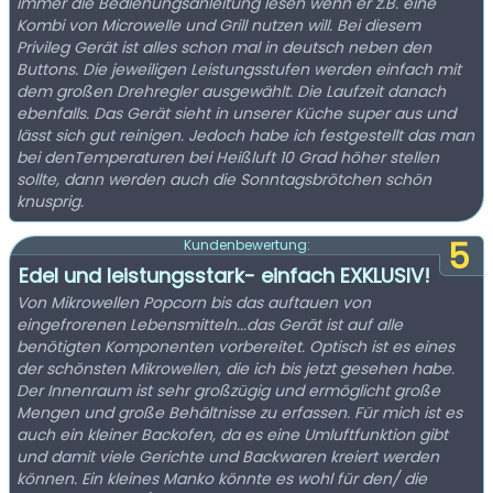
immer die Bedienungsanleitung lesen wenn er z.B. eine
Kombi von Microwelle und Grill nutzen will. Bei diesem
Privileg Gerät ist alles schon mal in deutsch neben den
Buttons. Die jeweiligen Leistungsstufen werden einfach mit
dem großen Drehregler ausgewählt. Die Laufzeit danach
ebenfalls. Das Gerät sieht in unserer Küche super aus und
lässt sich gut reinigen. Jedoch habe ich festgestellt das man
bei denTemperaturen bei Heißluft 10 Grad höher stellen
sollte, dann werden auch die Sonntagsbrötchen schön
knusprig.
5
Kundenbewertung:
Edel und leistungsstark- einfach EXKLUSIV!
Von Mikrowellen Popcorn bis das auftauen von
eingefrorenen Lebensmitteln...das Gerät ist auf alle
benötigten Komponenten vorbereitet. Optisch ist es eines
der schönsten Mikrowellen, die ich bis jetzt gesehen habe.
Der Innenraum ist sehr großzügig und ermöglicht große
Mengen und große Behältnisse zu erfassen. Für mich ist es
auch ein kleiner Backofen, da es eine Umluftfunktion gibt
und damit viele Gerichte und Backwaren kreiert werden
können. Ein kleines Manko könnte es wohl für den/ die