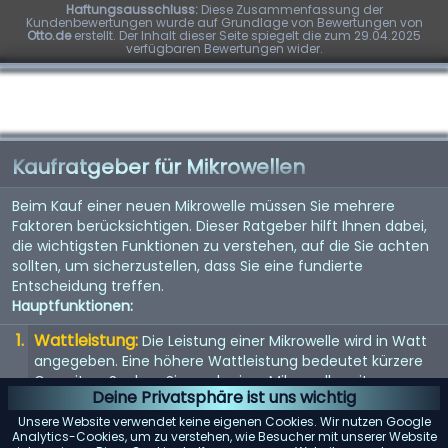
Haftungsausschluss:
Diese Zusammenfassung der
Kundenbewertungen wurde auf Grundlage von Bewertungen von
Otto.de
erstellt. Der Inhalt dieser Seite spiegelt die zum 29.04.2025
verfügbaren Bewertungen wider.
Kaufratgeber für Mikrowellen
Beim Kauf einer neuen Mikrowelle müssen Sie mehrere
Faktoren berücksichtigen. Dieser Ratgeber hilft Ihnen dabei,
die wichtigsten Funktionen zu verstehen, auf die Sie achten
sollten, um sicherzustellen, dass Sie eine fundierte
Entscheidung treffen.
Hauptfunktionen:
Wattleistung:
Die Leistung einer Mikrowelle wird in Watt
angegeben. Eine höhere Wattleistung bedeutet kürzere
Garzeiten. Suchen Sie nach einer Mikrowelle mit
Deine Privatsphäre ist uns wichtig
mindestens 1000 Watt.
Unsere Website verwendet keine eigenen Cookies. Wir nutzen Google
Größe und Kapazität:
Berücksichtigen Sie die Größe der
Analytics-Cookies, um zu verstehen, wie Besucher mit unserer Website