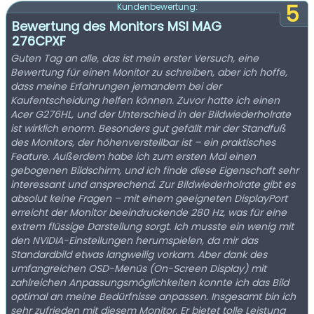
5
Kundenbewertung:
Bewertung des Monitors MSI MAG
276CPXF
Guten Tag an alle, das ist mein erster Versuch, eine
Bewertung für einen Monitor zu schreiben, aber ich hoffe,
dass meine Erfahrungen jemandem bei der
Kaufentscheidung helfen können. Zuvor hatte ich einen
Acer G276HL, und der Unterschied in der Bildwiederholrate
ist wirklich enorm. Besonders gut gefällt mir der Standfuß
des Monitors, der höhenverstellbar ist – ein praktisches
Feature. Außerdem habe ich zum ersten Mal einen
gebogenen Bildschirm, und ich finde diese Eigenschaft sehr
interessant und ansprechend. Zur Bildwiederholrate gibt es
absolut keine Fragen – mit einem geeigneten DisplayPort
erreicht der Monitor beeindruckende 280 Hz, was für eine
extrem flüssige Darstellung sorgt. Ich musste ein wenig mit
den NVIDIA-Einstellungen herumspielen, da mir das
Standardbild etwas langweilig vorkam. Aber dank des
umfangreichen OSD-Menüs (On-Screen Display) mit
zahlreichen Anpassungsmöglichkeiten konnte ich das Bild
optimal an meine Bedürfnisse anpassen. Insgesamt bin ich
sehr zufrieden mit diesem Monitor. Er bietet tolle Leistung