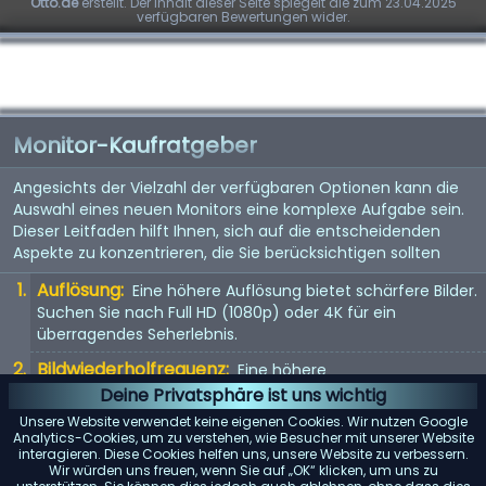
Otto.de
erstellt. Der Inhalt dieser Seite spiegelt die zum 23.04.2025
verfügbaren Bewertungen wider.
Monitor-Kaufratgeber
Angesichts der Vielzahl der verfügbaren Optionen kann die
Auswahl eines neuen Monitors eine komplexe Aufgabe sein.
Dieser Leitfaden hilft Ihnen, sich auf die entscheidenden
Aspekte zu konzentrieren, die Sie berücksichtigen sollten
Auflösung:
Eine höhere Auflösung bietet schärfere Bilder.
Suchen Sie nach Full HD (1080p) oder 4K für ein
überragendes Seherlebnis.
Bildwiederholfrequenz:
Eine höhere
Bildwiederholfrequenz sorgt für flüssigere Bewegungen.
Deine Privatsphäre ist uns wichtig
Ideal für Spiele, suchen Sie nach Monitoren mit einer
Unsere Website verwendet keine eigenen Cookies. Wir nutzen Google
Bildwiederholfrequenz von mindestens 144 Hz.
Analytics-Cookies, um zu verstehen, wie Besucher mit unserer Website
interagieren. Diese Cookies helfen uns, unsere Website zu verbessern.
Paneltyp:
IPS-Panels bieten eine bessere
Wir würden uns freuen, wenn Sie auf „OK“ klicken, um uns zu