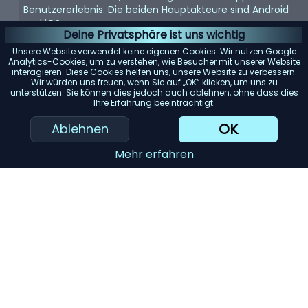
Benutzererlebnis. Die beiden Hauptakteure sind Android
und iOS.
Deine Privatsphäre ist uns wichtig
Prozessor und RAM:
Diese Komponenten bestimmen
Unsere Website verwendet keine eigenen Cookies. Wir nutzen Google
die Geschwindigkeit und Effizienz Ihres Smartphones. Ein
Analytics-Cookies, um zu verstehen, wie Besucher mit unserer Website
interagieren. Diese Cookies helfen uns, unsere Website zu verbessern.
leistungsstarker Prozessor in Kombination mit ausreichend
Wir würden uns freuen, wenn Sie auf „OK“ klicken, um uns zu
RAM ermöglicht reibungsloses Multitasking und
unterstützen. Sie können dies jedoch auch ablehnen, ohne dass dies
verzögerungsfreies Spielen.
Ihre Erfahrung beeinträchtigt.
Akkulaufzeit:
Ein langlebiger Akku ist für eine
OK
Ablehnen
unterbrechungsfreie Nutzung unerlässlich. Suchen Sie
nach einem Smartphone mit einer Akkukapazität von
Mehr erfahren
mindestens 3000 mAh für den ganztägigen Gebrauch.
Kameraqualität:
Achten Sie nicht nur auf die Megapixel.
Berücksichtigen Sie auch Faktoren wie Blende, Pixelgröße
und Bildstabilisierung für qualitativ hochwertige Fotos.
KI-Einkaufsassistent