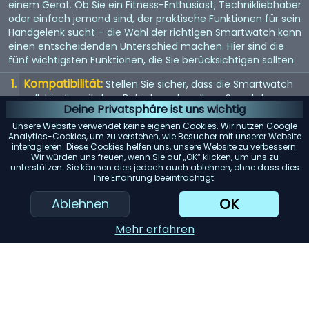
einem Gerät. Ob Sie ein Fitness-Enthusiast, Technikliebhaber
oder einfach jemand sind, der praktische Funktionen für sein
Handgelenk sucht – die Wahl der richtigen Smartwatch kann
einen entscheidenden Unterschied machen. Hier sind die
fünf wichtigsten Funktionen, die Sie berücksichtigen sollten
Kompatibilität:
Stellen Sie sicher, dass die Smartwatch
vollständig mit dem Betriebssystem Ihres Smartphones
Deine Privatsphäre ist uns wichtig
(iOS oder Android) kompatibel ist, um mögliche
Einschränkungen zu vermeiden.
Unsere Website verwendet keine eigenen Cookies. Wir nutzen Google
Analytics-Cookies, um zu verstehen, wie Besucher mit unserer Website
Akkulaufzeit:
interagieren. Diese Cookies helfen uns, unsere Website zu verbessern.
Achten Sie auf Modelle mit einer langen
Wir würden uns freuen, wenn Sie auf „OK“ klicken, um uns zu
Akkulaufzeit, insbesondere wenn Sie Funktionen wie GPS-
unterstützen. Sie können dies jedoch auch ablehnen, ohne dass dies
Tracking oder kontinuierliche Herzfrequenzmessung
Ihre Erfahrung beeinträchtigt.
regelmäßig nutzen möchten.
OK
Ablehnen
Gesundheits- und Fitness-Tracking:
Berücksichtigen
Sie die verschiedenen Tracking-Funktionen wie
Mehr erfahren
Schrittzähler, Schlafüberwachung und Trainingsdaten, um
sicherzustellen, dass sie Ihren Anforderungen gerecht
werden.
KI-Einkaufsassistent