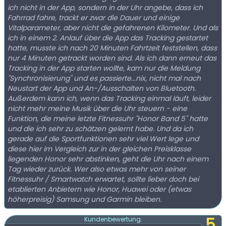
ich nicht in der App, sondern in der Uhr angebe, dass ich
Fahrrad fahre, trackt er zwar die Dauer und einige
Vitalparameter, aber nicht die gefahrenen Kilometer. Und als
ich in einem 2. Anlauf über die App das Tracking gestartet
hatte, musste ich nach 20 Minuten Fahrtzeit feststellen, dass
nur 4 Minuten getrackt worden sind. Als ich dann erneut das
Tracking in der App starten wollte, kam nur die Meldung
"Synchronisierung" und es passierte...nix, nicht mal nach
Neustart der App und An-/Ausschalten von Bluetooth.
Außerdem kann ich, wenn das Tracking einmal läuft, leider
nicht mehr meine Musik über die Uhr steuern - eine
Funktion, die meine letzte Fitnessuhr "Honor Band 5" hatte
und die ich sehr zu schätzen gelernt habe. Und da ich
gerade auf die Sportfunktionen sehr viel Wert lege und
diese hier im Vergleich zur in der gleichen Preisklasse
liegenden Honor sehr abstinken, geht die Uhr nach einem
Tag wieder zurück. Wer also etwas mehr von seiner
Fitnessuhr / Smartwatch erwartet, sollte lieber doch bei
etablierten Anbietern wie Honor, Huawei oder (etwas
höherpreisig) Samsung und Garmin bleiben.
5
Kundenbewertung: