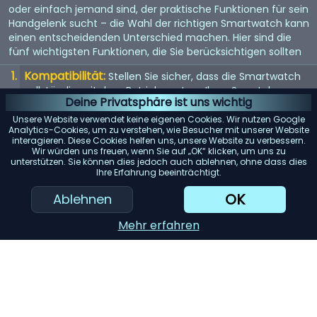
oder einfach jemand sind, der praktische Funktionen für sein
Handgelenk sucht – die Wahl der richtigen Smartwatch kann
einen entscheidenden Unterschied machen. Hier sind die
fünf wichtigsten Funktionen, die Sie berücksichtigen sollten
Kompatibilität:
Stellen Sie sicher, dass die Smartwatch
vollständig mit dem Betriebssystem Ihres Smartphones
Deine Privatsphäre ist uns wichtig
(iOS oder Android) kompatibel ist, um mögliche
Einschränkungen zu vermeiden.
Unsere Website verwendet keine eigenen Cookies. Wir nutzen Google
Analytics-Cookies, um zu verstehen, wie Besucher mit unserer Website
Akkulaufzeit:
interagieren. Diese Cookies helfen uns, unsere Website zu verbessern.
Achten Sie auf Modelle mit einer langen
Wir würden uns freuen, wenn Sie auf „OK“ klicken, um uns zu
Akkulaufzeit, insbesondere wenn Sie Funktionen wie GPS-
unterstützen. Sie können dies jedoch auch ablehnen, ohne dass dies
Tracking oder kontinuierliche Herzfrequenzmessung
Ihre Erfahrung beeinträchtigt.
regelmäßig nutzen möchten.
OK
Ablehnen
Gesundheits- und Fitness-Tracking:
Berücksichtigen
Sie die verschiedenen Tracking-Funktionen wie
Mehr erfahren
Schrittzähler, Schlafüberwachung und Trainingsdaten, um
sicherzustellen, dass sie Ihren Anforderungen gerecht
werden.
Design und Komfort:
Wählen Sie ein Modell, das zu
Ihrem Stil passt und sich angenehm im Alltag tragen lässt
– ob sportlich, elegant oder luxuriös.