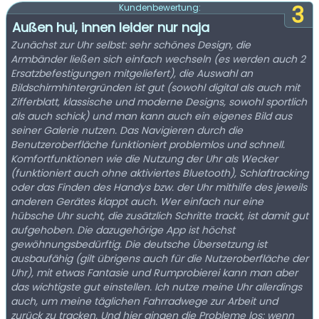
3
Kundenbewertung:
Außen hui, innen leider nur naja
Zunächst zur Uhr selbst: sehr schönes Design, die
Armbänder ließen sich einfach wechseln (es werden auch 2
Ersatzbefestigungen mitgeliefert), die Auswahl an
Bildschirmhintergründen ist gut (sowohl digital als auch mit
Zifferblatt, klassische und moderne Designs, sowohl sportlich
als auch schick) und man kann auch ein eigenes Bild aus
seiner Galerie nutzen. Das Navigieren durch die
Benutzeroberfläche funktioniert problemlos und schnell.
Komfortfunktionen wie die Nutzung der Uhr als Wecker
(funktioniert auch ohne aktiviertes Bluetooth), Schlaftracking
oder das Finden des Handys bzw. der Uhr mithilfe des jeweils
anderen Gerätes klappt auch. Wer einfach nur eine
hübsche Uhr sucht, die zusätzlich Schritte trackt, ist damit gut
aufgehoben. Die dazugehörige App ist höchst
gewöhnungsbedürftig. Die deutsche Übersetzung ist
ausbaufähig (gilt übrigens auch für die Nutzeroberfläche der
Uhr), mit etwas Fantasie und Rumprobierei kann man aber
das wichtigste gut einstellen. Ich nutze meine Uhr allerdings
auch, um meine täglichen Fahrradwege zur Arbeit und
zurück zu tracken. Und hier gingen die Probleme los: wenn