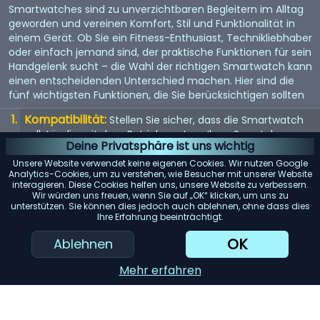
Smartwatches sind zu unverzichtbaren Begleitern im Alltag
geworden und vereinen Komfort, Stil und Funktionalität in
einem Gerät. Ob Sie ein Fitness-Enthusiast, Technikliebhaber
oder einfach jemand sind, der praktische Funktionen für sein
Handgelenk sucht – die Wahl der richtigen Smartwatch kann
einen entscheidenden Unterschied machen. Hier sind die
fünf wichtigsten Funktionen, die Sie berücksichtigen sollten
Kompatibilität:
Stellen Sie sicher, dass die Smartwatch
vollständig mit dem Betriebssystem Ihres Smartphones
Deine Privatsphäre ist uns wichtig
(iOS oder Android) kompatibel ist, um mögliche
Einschränkungen zu vermeiden.
Unsere Website verwendet keine eigenen Cookies. Wir nutzen Google
Analytics-Cookies, um zu verstehen, wie Besucher mit unserer Website
Akkulaufzeit:
interagieren. Diese Cookies helfen uns, unsere Website zu verbessern.
Achten Sie auf Modelle mit einer langen
Wir würden uns freuen, wenn Sie auf „OK“ klicken, um uns zu
Akkulaufzeit, insbesondere wenn Sie Funktionen wie GPS-
unterstützen. Sie können dies jedoch auch ablehnen, ohne dass dies
Tracking oder kontinuierliche Herzfrequenzmessung
Ihre Erfahrung beeinträchtigt.
regelmäßig nutzen möchten.
OK
Ablehnen
Gesundheits- und Fitness-Tracking:
Berücksichtigen
Sie die verschiedenen Tracking-Funktionen wie
Mehr erfahren
Schrittzähler, Schlafüberwachung und Trainingsdaten, um
sicherzustellen, dass sie Ihren Anforderungen gerecht
werden.