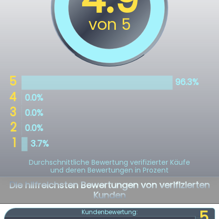
Durchschnittliche Bewertung verifizierter Käufe
und deren Bewertungen in Prozent
Die hilfreichsten Bewertungen von verifizierten
Kunden
5
Kundenbewertung: