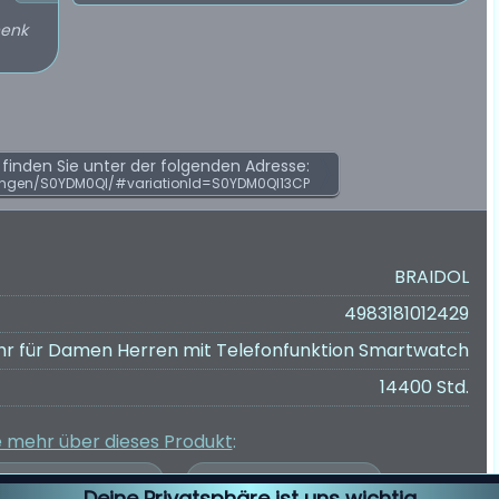
henk
inden Sie unter der folgenden Adresse:
ungen/S0YDM0QI/#variationId=S0YDM0QI13CP
BRAIDOL
4983181012429
hr für Damen Herren mit Telefonfunktion Smartwatch
14400 Std.
e mehr über dieses Produkt
:
Deine Privatsphäre ist uns wichtig