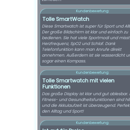
Kundenbewertung:
Tolle SmartWatch
Diese Smartwatch ist super für Sport und All
Der große Bildschirm ist klar und einfach zu
bedienen. Sie hat viele Sportmodi und misst
Herzfrequenz, SpO2 und Schlaf. Dank
Telefonfunktion kann man Anrufe direkt
annehmen. Außerdem ist sie wasserdicht u
sogar einen Kompass.
Kundenbewertung:
Tolle Smartwatch mit vielen
Funktionen
Das große Display ist klar und gut ablesbar. 
Fitness- und Gesundheitsfunktionen sind hilf
und die Akkulaufzeit ist überzeugend. Perfekt
den Alltag und Sport!
Kundenbewertung: