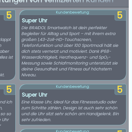
5
5
Kundenbewertung:
Super Uhr
Die BRAIDOL Smartwatch ist dein perfekter
Begleiter für Alltag und Sport – mit ihrem extra
lappt
großen 1,43-Zoll-HD-Touchscreen,
n
Telefonfunktion und über 100 Sportmodi hält sie
 aber
dich stets vernetzt und motiviert. Dank IP68-
les ist
Wasserdichtigkeit, Herzfrequenz- und SpO₂-
Messung sowie Schlafmonitoring unterstützt sie
deine Gesundheit und Fitness auf höchstem
kt.
Niveau.
5
5
Kundenbewertung:
Super Uhr
nd ich
Eine Klasse Uhr, ideal für das Fitnessstudio oder
n,
zum Schritte zählen. Design ist auch sehr schön
 so so
und die Uhr sitzt sehr schön am Handgelenk. Bin
e Uhr
sehr zufrieden.
r
Kundenbewertung: