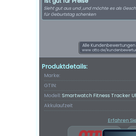
Ist gut für Preise
Sieht gut aus und ,und möchte es als Gesc
für Geburtstag schenken
Alle Kundenbewertungen f
www.otto.de/kundenbewert
Produktdetails:
Marke:
GTIN:
Modell:
Smartwatch Fitness Tracker U
Akkulaufzeit
Erfahren Si