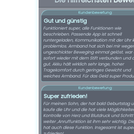
Kundenbewertung:
Gut und günstig
Funktioniert super, alle Funktionen wie
beschrieben. Passende App ist schnell
runtergeladen, Kommunikation mit der Uhr k
problemlos. Armband hat sich bei mir wege
ungeschickter Beweging einmal gelöst. war
sofort wieder mit dem Stift verbunden und al
gut. Akku hält wirklich sehr lange, hoher
Tragekomfort durch geringes Gewicht und
weiches Armband. Für das Geld super Produ
Kundenbewertung:
Super zufrieden!
Für meinen Sohn, der hat bald Geburtstag u
kaufe die Uhr und die hat viele Möglichkeite
Kontrolle von Herz und Blutdruck und Schritt
weiter ,Anruffunktion ist ihm sehr wichtig. Di
hat auch diese Funktion. Insgesamt ist supe
zufrieden!