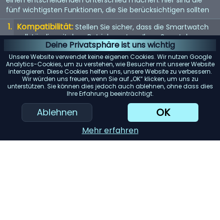
fünf wichtigsten Funktionen, die Sie berücksichtigen sollten
Kompatibilität:
Stellen Sie sicher, dass die Smartwatch
vollständig mit dem Betriebssystem Ihres Smartphones
Deine Privatsphäre ist uns wichtig
(iOS oder Android) kompatibel ist, um mögliche
Einschränkungen zu vermeiden.
Unsere Website verwendet keine eigenen Cookies. Wir nutzen Google
Analytics-Cookies, um zu verstehen, wie Besucher mit unserer Website
Akkulaufzeit:
interagieren. Diese Cookies helfen uns, unsere Website zu verbessern.
Achten Sie auf Modelle mit einer langen
Wir würden uns freuen, wenn Sie auf „OK“ klicken, um uns zu
Akkulaufzeit, insbesondere wenn Sie Funktionen wie GPS-
unterstützen. Sie können dies jedoch auch ablehnen, ohne dass dies
Tracking oder kontinuierliche Herzfrequenzmessung
Ihre Erfahrung beeinträchtigt.
regelmäßig nutzen möchten.
OK
Ablehnen
Gesundheits- und Fitness-Tracking:
Berücksichtigen
Sie die verschiedenen Tracking-Funktionen wie
Mehr erfahren
Schrittzähler, Schlafüberwachung und Trainingsdaten, um
sicherzustellen, dass sie Ihren Anforderungen gerecht
werden.
Design und Komfort:
Wählen Sie ein Modell, das zu
Ihrem Stil passt und sich angenehm im Alltag tragen lässt
– ob sportlich, elegant oder luxuriös.
KI-Einkaufsassistent