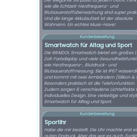
Der elegante Stil passt zu jedem Outfit. Fun
wie die Echtzeit-Herzfrequenz- und
Blutsauerstoffüberwachung sind super prakt
Und die lange Akkulaufzeit ist der absolute
Wahnsinn. Ein echtes Muss-Have!
Kundenbewertung:
Smartwatch für Altag und Sport
Die BRAIDOL Smartwatch bietet ein großes 1,
Zoll-Farbdisplay und viele Gesundheitsfunk
wie Herzfrequenz-, Blutdruck- und
Blutsauerstoffmessung. Sie ist IP67 wasserdi
und kommt mit zwei Armbändern (Silikon & S
Besonders praktisch ist die Telefonfunktion.
Zudem sorgen 8 verschiedene Lichteffekte f
individuelles Design. Eine vielseitige und styl
Smartwatch für Alltag und Sport.
Kundenbewertung:
Sportihr
Habe die mir bestellt. Die Uhr machte erst e
guten Eindruck. Aber das war es auch. Funkti