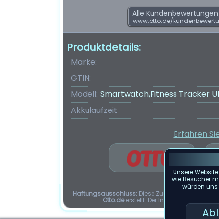
Alle Kundenbewertungen f
www.otto.de/kundenbewert
Produktdetails:
Marke:
GTIN:
Modell:
Smartwatch,Fitness Tracker U
Akkulaufzeit
Erfahren Si
Unsere Website
wie Besucher mit
würden uns f
Haftungsausschluss:
Diese Zusammenfassung d
Otto.de
erstellt. Der Inhalt dieser Seit
Ab