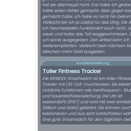
hat sie ùberhaupt nicht. Erst habe ich gedac
hätte einen Fehler gemacht. Aber gegal was
gemacht habe, ich habe es nicht hin beko
Vielleicht bin ich ja zublöd für das Ding. Die 
ich herunterladen Funktioniert auch nicht. Je
sauer und habe das Teil weggeschmissen. 
um sonst ausgegeben. Den Artikel kann ich 
weiterempfehlen. Vielleicht bein nächsen Ma
bisschen mehr Geld ausgeben.
Kundenbewertung:
Toller Fintness Tracker
Die BRAIDOL Smartwatch ist ein toller Fitnes
Tracker mit 1,91-Zoll-Touchscreen. Sie bietet
nützliche Funktionen wie Herzfrequenz-, Blu
und Sauerstoffüberwachung. Die Uhr ist
wasserdicht (IP67) und wird mit zwei Armbä
(Silikon und Stahl) geliefert. Sie können auc
telefonieren und aus acht Lichteffekten wäh
Eine gute Smartwatch für den täglichen Ge