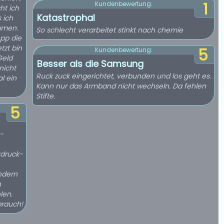
1
Kundenbewertung:
ht ich
Katastrophal
 ich
mmen.
So schlecht verarbeitet stinkt nach chemie
App die
tzt bin
5
Kundenbewertung:
Geld
Besser als die Samsung
nicht
Ruck zuck eingerichtet, verbunden und los geht es.
l ein
Kann nur das Armband nicht wechseln. Da fehlen
Stifte.
5
s-
tdruck-
ndern
h
len.
brauch!