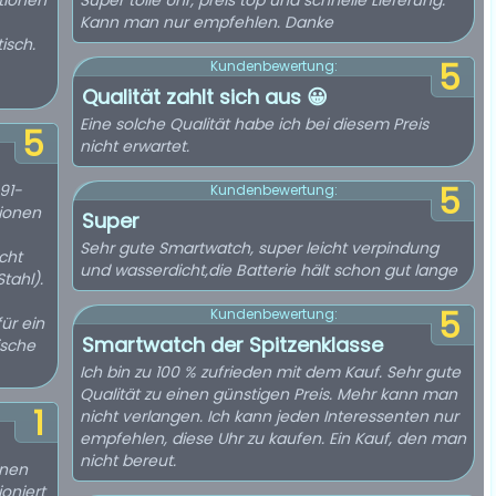
ktionen
Super tolle Uhr, preis top und schnelle Lieferung.
Kann man nur empfehlen. Danke
isch.
5
Kundenbewertung:
Qualität zahlt sich aus 😀
Eine solche Qualität habe ich bei diesem Preis
5
nicht erwartet.
91-
5
Kundenbewertung:
tionen
Super
Sehr gute Smartwatch, super leicht verpindung
cht
und wasserdicht,die Batterie hält schon gut lange
tahl).
5
Kundenbewertung:
ür ein
Smartwatch der Spitzenklasse
ische
Ich bin zu 100 % zufrieden mit dem Kauf. Sehr gute
Qualität zu einen günstigen Preis. Mehr kann man
1
nicht verlangen. Ich kann jeden Interessenten nur
empfehlen, diese Uhr zu kaufen. Ein Kauf, den man
nicht bereut.
inen
oniert