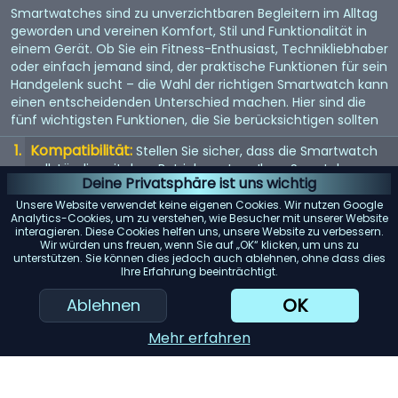
Smartwatches sind zu unverzichtbaren Begleitern im Alltag
geworden und vereinen Komfort, Stil und Funktionalität in
einem Gerät. Ob Sie ein Fitness-Enthusiast, Technikliebhaber
oder einfach jemand sind, der praktische Funktionen für sein
Handgelenk sucht – die Wahl der richtigen Smartwatch kann
einen entscheidenden Unterschied machen. Hier sind die
fünf wichtigsten Funktionen, die Sie berücksichtigen sollten
Kompatibilität:
Stellen Sie sicher, dass die Smartwatch
vollständig mit dem Betriebssystem Ihres Smartphones
Deine Privatsphäre ist uns wichtig
(iOS oder Android) kompatibel ist, um mögliche
Einschränkungen zu vermeiden.
Unsere Website verwendet keine eigenen Cookies. Wir nutzen Google
Analytics-Cookies, um zu verstehen, wie Besucher mit unserer Website
Akkulaufzeit:
interagieren. Diese Cookies helfen uns, unsere Website zu verbessern.
Achten Sie auf Modelle mit einer langen
Wir würden uns freuen, wenn Sie auf „OK“ klicken, um uns zu
Akkulaufzeit, insbesondere wenn Sie Funktionen wie GPS-
unterstützen. Sie können dies jedoch auch ablehnen, ohne dass dies
Tracking oder kontinuierliche Herzfrequenzmessung
Ihre Erfahrung beeinträchtigt.
regelmäßig nutzen möchten.
OK
Ablehnen
Gesundheits- und Fitness-Tracking:
Berücksichtigen
Sie die verschiedenen Tracking-Funktionen wie
Mehr erfahren
Schrittzähler, Schlafüberwachung und Trainingsdaten, um
sicherzustellen, dass sie Ihren Anforderungen gerecht
werden.