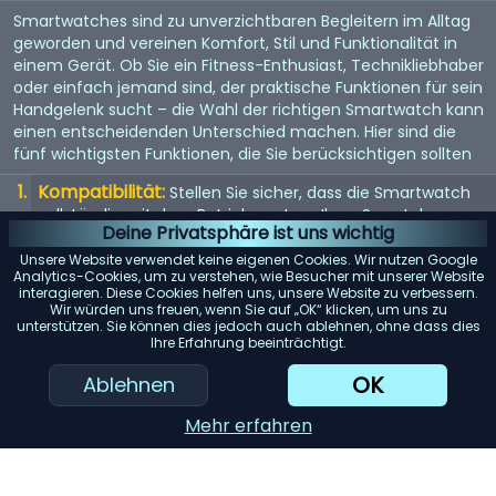
Smartwatches sind zu unverzichtbaren Begleitern im Alltag
geworden und vereinen Komfort, Stil und Funktionalität in
einem Gerät. Ob Sie ein Fitness-Enthusiast, Technikliebhaber
oder einfach jemand sind, der praktische Funktionen für sein
Handgelenk sucht – die Wahl der richtigen Smartwatch kann
einen entscheidenden Unterschied machen. Hier sind die
fünf wichtigsten Funktionen, die Sie berücksichtigen sollten
Kompatibilität:
Stellen Sie sicher, dass die Smartwatch
vollständig mit dem Betriebssystem Ihres Smartphones
Deine Privatsphäre ist uns wichtig
(iOS oder Android) kompatibel ist, um mögliche
Einschränkungen zu vermeiden.
Unsere Website verwendet keine eigenen Cookies. Wir nutzen Google
Analytics-Cookies, um zu verstehen, wie Besucher mit unserer Website
Akkulaufzeit:
interagieren. Diese Cookies helfen uns, unsere Website zu verbessern.
Achten Sie auf Modelle mit einer langen
Wir würden uns freuen, wenn Sie auf „OK“ klicken, um uns zu
Akkulaufzeit, insbesondere wenn Sie Funktionen wie GPS-
unterstützen. Sie können dies jedoch auch ablehnen, ohne dass dies
Tracking oder kontinuierliche Herzfrequenzmessung
Ihre Erfahrung beeinträchtigt.
regelmäßig nutzen möchten.
OK
Ablehnen
Gesundheits- und Fitness-Tracking:
Berücksichtigen
Sie die verschiedenen Tracking-Funktionen wie
Mehr erfahren
Schrittzähler, Schlafüberwachung und Trainingsdaten, um
sicherzustellen, dass sie Ihren Anforderungen gerecht
werden.