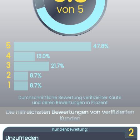
Durchschnittliche Bewertung verifizierter Käufe
und deren Bewertungen in Prozent
Die hilfreichsten Bewertungen von verifizierten
Kunden
2
Kundenbewertung:
Unzufrieden