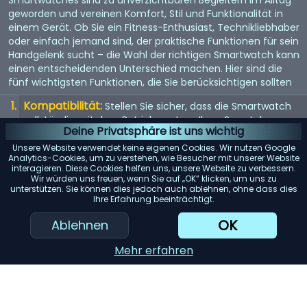
geworden und vereinen Komfort, Stil und Funktionalität in
einem Gerät. Ob Sie ein Fitness-Enthusiast, Technikliebhaber
oder einfach jemand sind, der praktische Funktionen für sein
Handgelenk sucht – die Wahl der richtigen Smartwatch kann
einen entscheidenden Unterschied machen. Hier sind die
fünf wichtigsten Funktionen, die Sie berücksichtigen sollten
Kompatibilität:
Stellen Sie sicher, dass die Smartwatch
vollständig mit dem Betriebssystem Ihres Smartphones
Deine Privatsphäre ist uns wichtig
(iOS oder Android) kompatibel ist, um mögliche
Einschränkungen zu vermeiden.
Unsere Website verwendet keine eigenen Cookies. Wir nutzen Google
Analytics-Cookies, um zu verstehen, wie Besucher mit unserer Website
Akkulaufzeit:
interagieren. Diese Cookies helfen uns, unsere Website zu verbessern.
Achten Sie auf Modelle mit einer langen
Wir würden uns freuen, wenn Sie auf „OK“ klicken, um uns zu
Akkulaufzeit, insbesondere wenn Sie Funktionen wie GPS-
unterstützen. Sie können dies jedoch auch ablehnen, ohne dass dies
Tracking oder kontinuierliche Herzfrequenzmessung
Ihre Erfahrung beeinträchtigt.
regelmäßig nutzen möchten.
OK
Ablehnen
Gesundheits- und Fitness-Tracking:
Berücksichtigen
Sie die verschiedenen Tracking-Funktionen wie
Mehr erfahren
Schrittzähler, Schlafüberwachung und Trainingsdaten, um
sicherzustellen, dass sie Ihren Anforderungen gerecht
werden.