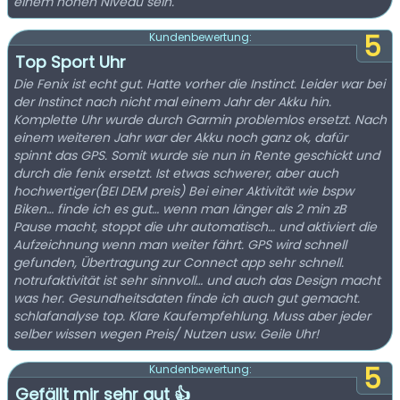
einem hohen Niveau sein.
5
Kundenbewertung:
Top Sport Uhr
Die Fenix ist echt gut. Hatte vorher die Instinct. Leider war bei
der Instinct nach nicht mal einem Jahr der Akku hin.
Komplette Uhr wurde durch Garmin problemlos ersetzt. Nach
einem weiteren Jahr war der Akku noch ganz ok, dafür
spinnt das GPS. Somit wurde sie nun in Rente geschickt und
durch die fenix ersetzt. Ist etwas schwerer, aber auch
hochwertiger(BEI DEM preis) Bei einer Aktivität wie bspw
Biken… finde ich es gut… wenn man länger als 2 min zB
Pause macht, stoppt die uhr automatisch… und aktiviert die
Aufzeichnung wenn man weiter fährt. GPS wird schnell
gefunden, Übertragung zur Connect app sehr schnell.
notrufaktivität ist sehr sinnvoll… und auch das Design macht
was her. Gesundheitsdaten finde ich auch gut gemacht.
schlafanalyse top. Klare Kaufempfehlung. Muss aber jeder
selber wissen wegen Preis/ Nutzen usw. Geile Uhr!
5
Kundenbewertung:
Gefällt mir sehr gut 👍