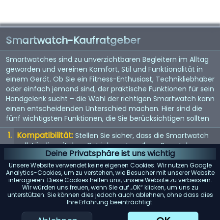
Smartwatch-Kaufratgeber
Smartwatches sind zu unverzichtbaren Begleitern im Alltag
geworden und vereinen Komfort, Stil und Funktionalität in
einem Gerät. Ob Sie ein Fitness-Enthusiast, Technikliebhaber
oder einfach jemand sind, der praktische Funktionen für sein
Handgelenk sucht – die Wahl der richtigen Smartwatch kann
einen entscheidenden Unterschied machen. Hier sind die
fünf wichtigsten Funktionen, die Sie berücksichtigen sollten
Kompatibilität:
Stellen Sie sicher, dass die Smartwatch
vollständig mit dem Betriebssystem Ihres Smartphones
Deine Privatsphäre ist uns wichtig
(iOS oder Android) kompatibel ist, um mögliche
Einschränkungen zu vermeiden.
Unsere Website verwendet keine eigenen Cookies. Wir nutzen Google
Analytics-Cookies, um zu verstehen, wie Besucher mit unserer Website
Akkulaufzeit:
interagieren. Diese Cookies helfen uns, unsere Website zu verbessern.
Achten Sie auf Modelle mit einer langen
Wir würden uns freuen, wenn Sie auf „OK“ klicken, um uns zu
Akkulaufzeit, insbesondere wenn Sie Funktionen wie GPS-
unterstützen. Sie können dies jedoch auch ablehnen, ohne dass dies
Tracking oder kontinuierliche Herzfrequenzmessung
Ihre Erfahrung beeinträchtigt.
regelmäßig nutzen möchten.