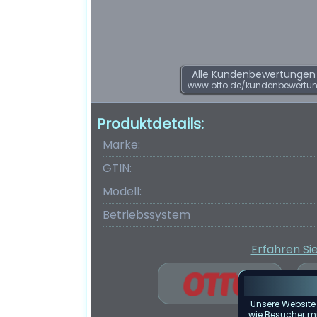
Alle Kundenbewertungen f
www.otto.de/kundenbewertu
Produktdetails:
Marke:
GTIN:
Modell:
Betriebssystem
Erfahren Si
Unsere Website
wie Besucher mit