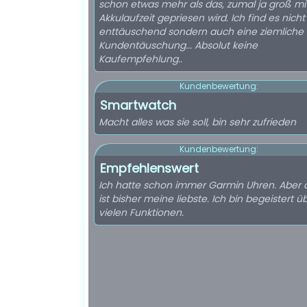
schon etwas mehr als das, zumal ja groß mi
Akkulaufzeit gepriesen wird. Ich find es nicht
enttäuschend sondern auch eine ziemliche
Kundentäuschung... Absolut keine
Kaufempfehlung..
Kundenbewertung:
Smartwatch
Macht alles was sie soll, bin sehr zufrieden
Kundenbewertung:
Empfehlenswert
Ich hatte schon immer Garmin Uhren. Aber 
ist bisher meine liebste. Ich bin begeistert ü
vielen Funktionen.