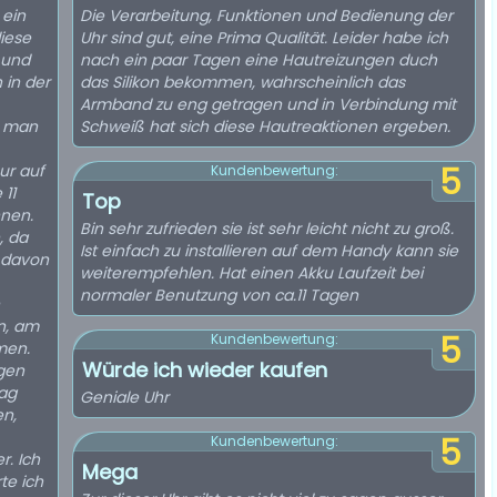
 ein
Die Verarbeitung, Funktionen und Bedienung der
diese
Uhr sind gut, eine Prima Qualität. Leider habe ich
r und
nach ein paar Tagen eine Hautreizungen duch
 in der
das Silikon bekommen, wahrscheinlich das
Armband zu eng getragen und in Verbindung mit
s man
Schweiß hat sich diese Hautreaktionen ergeben.
ur auf
5
Kundenbewertung:
11
Top
nnen.
Bin sehr zufrieden sie ist sehr leicht nicht zu groß.
, da
Ist einfach zu installieren auf dem Handy kann sie
n davon
weiterempfehlen. Hat einen Akku Laufzeit bei
normaler Benutzung von ca.11 Tagen
en, am
5
Kundenbewertung:
men.
Würde ich wieder kaufen
gen
Tag
Geniale Uhr
en,
5
Kundenbewertung:
Ich
Mega
te ich