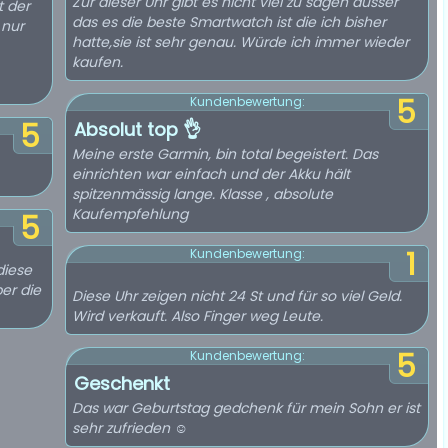
Zur dieser Uhr gibt es nicht viel zu sagen ausser
t der
das es die beste Smartwatch ist die ich bisher
 nur
hatte,sie ist sehr genau. Würde ich immer wieder
kaufen.
5
Kundenbewertung:
5
Absolut top 👌
Meine erste Garmin, bin total begeistert. Das
einrichten war einfach und der Akku hält
spitzenmässig lange. Klasse , absolute
Kaufempfehlung
5
1
Kundenbewertung:
diese
ber die
Diese Uhr zeigen nicht 24 St und für so viel Geld.
Wird verkauft. Also Finger weg Leute.
5
Kundenbewertung:
Geschenkt
Das war Geburtstag gedchenk für mein Sohn er ist
sehr zufrieden ☺️