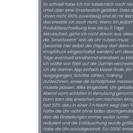
So schnell habe ich mir tatsächlich noch nie
Urteil über eine Smartwatch gebildet. Dass 
Uhren nicht 100% zuverlässig sind ist mir kla
das erwarte ich auch nicht. Wenn ich jedoch
Produktbeschreibung lese bis zu 11 Tage
Akkulaufzeit, gehe ich nicht davon aus, das
die "Smartwatch" rein als Uhr nutzen muss
(beachte hier selbst der Display darf dann n
Knopfdruck eingeschaltet werden) um diese 
Tage eventuell annähernd ankratzen zu kö
Ich wollte von fitbit auf die Garmin wechseln
ich die Garmin App einfach klasse finde. Bi
ausgegangen, Schritte zählen, Training
aufzeichnen, sowie die Schlafphase messen
müsste passen. Alles eingestellt, Uhr gelad
Abend vorm schlafen in Benutzung genom
Dann kam das erwachen am nächsten Mor
fast 50% akku in einer 7 h Nacht weg! Den 
hätte die Uhr nicht ohne laden durchgehalt
also die Einstellungen immer weiter runter
reduziert und die Enttäuschung wurde größer. 
habe die Uhr zurückgesandt. Für 200€ erwar