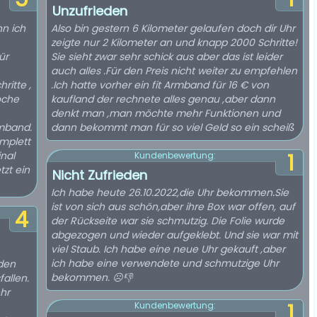
Unzufrieden
n ich
Also bin gestern 6 Kilometer gelaufen doch dir Uhr
zeigte nur 2 Kilometer an und knapp 2000 Schritte!
ür
Sie sieht zwar sehr schick aus aber das ist leider
auch alles .Für den Preis nicht weiter zu empfehlen
ritte ,
.Ich hatte vorher ein fit Armband für 16 € von
oche
kaufland der rechnete alles genau ,aber dann
denkt man ,man möchte mehr Funktionen und
rmband.
dann bekommt man für so viel Geld so ein scheiß
omplett
inal
1
Kundenbewertung:
tzt ein
Nicht Zufrieden
Ich habe heute 26.10.2022,die Uhr bekommen.Sie
ist von sich aus schön,aber ihre Box war offen, auf
4
der Rückseite war sie schmutzig. Die Folie wurde
abgezogen und wieder aufgeklebt. Und sie war mit
viel Staub. Ich habe eine neue Uhr gekauft ,aber
ich habe eine verwendete und schmutzige Uhr
nden
bekommen. ☹️👎
allen.
hr
1
Kundenbewertung: