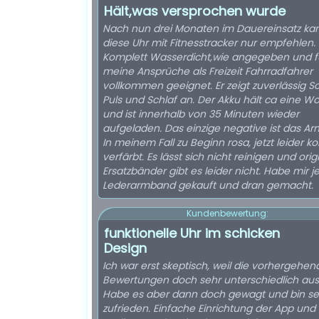
Hält,was versprochen wurde
Nach nun drei Monaten im Dauereinsatz kan
diese Uhr mit Fitnesstracker nur empfehlen.
Komplett Wasserdicht,wie angegeben und f
meine Ansprüche als Freizeit Fahrradfahrer
vollkommen geeignet. Er zeigt zuverlässig Sch
Puls und Schlaf an. Der Akku hält ca eine W
und ist innerhalb von 35 Minuten wieder
aufgeladen. Das einzige negative ist das A
In meinem Fall zu Beginn rosa, jetzt leider k
verfärbt. Es lässt sich nicht reinigen und orig
Ersatzbänder gibt es leider nicht. Habe mir je
Lederarmband gekauft und dran gemacht.
Kundenbewertung:
funktionelle Uhr im schicken
Design
Ich war erst skeptisch, weil die vorhergehe
Bewertungen doch sehr unterschiedlich ausf
Habe es aber dann doch gewagt und bin se
zufrieden. Einfache Einrichtung der App und