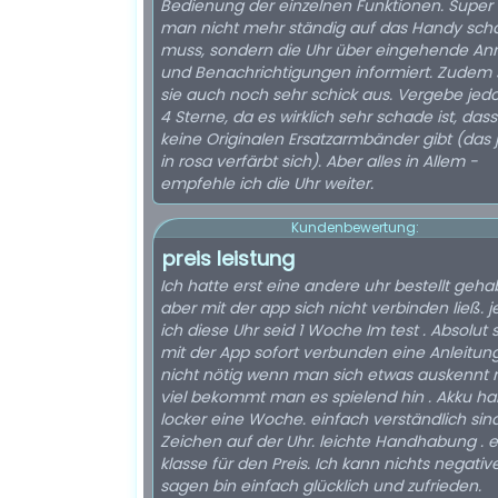
Bedienung der einzelnen Funktionen. Super
man nicht mehr ständig auf das Handy sc
muss, sondern die Uhr über eingehende An
und Benachrichtigungen informiert. Zudem 
sie auch noch sehr schick aus. Vergebe jed
4 Sterne, da es wirklich sehr schade ist, dass
keine Originalen Ersatzarmbänder gibt (das j
in rosa verfärbt sich). Aber alles in Allem -
empfehle ich die Uhr weiter.
Kundenbewertung:
preis leistung
Ich hatte erst eine andere uhr bestellt gehab
aber mit der app sich nicht verbinden ließ. j
ich diese Uhr seid 1 Woche Im test . Absolut 
mit der App sofort verbunden eine Anleitun
nicht nötig wenn man sich etwas auskennt 
viel bekommt man es spielend hin . Akku hal
locker eine Woche. einfach verständlich sin
Zeichen auf der Uhr. leichte Handhabung . 
klasse für den Preis. Ich kann nichts negativ
sagen bin einfach glücklich und zufrieden.