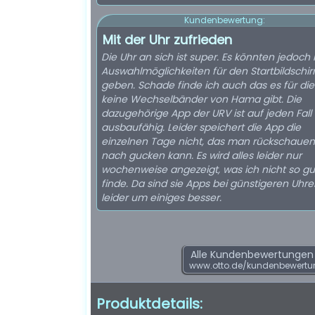
Kundenbewertung:
Mit der Uhr zufrieden
Die Uhr an sich ist super. Es könnten jedoch
Auswahlmöglichkeiten für den Startbildschi
geben. Schade finde ich auch das es für die
keine Wechselbänder von Hama gibt. Die
dazugehörige App der URV ist auf jeden Fall
ausbaufähig. Leider speichert die App die
einzelnen Tage nicht, das man rückschaue
nach gucken kann. Es wird alles leider nur
wochenweise angezeigt, was ich nicht so gu
finde. Da sind sie Apps bei günstigeren Uhr
leider um einiges besser.
Alle Kundenbewertungen f
www.otto.de/kundenbewertu
Produktdetails: