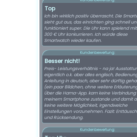
Top
Ich bin wirklich positiv überrascht. Die Smar
sieht gut aus, das einrichten ging schnell u
funktioniert super. Die Uhr kann spielend mit
300 € Uhr konkurrieren. Ich würde diese
Smartwatch wieder kaufen.
Kundenbewertung:
Besser nicht!
Preis- Leistungsverhältnis - na ja! Ausstattu
eigentlich o.k. aber alles englisch, Bedienun
Anleitung in deutsch, aber sehr dürftig geha
(ein paar Bildchen, ohne weitere Erläuterun
Über die Hama-App. kam keine Verbindung 
meinem Smartphone zustande und damit 
keine weitere Möglichkeit, irgendwelche
Einstellungen vorzunehmen. Fazit: Enttäusc
und Rücksendung.
Kundenbewertung: