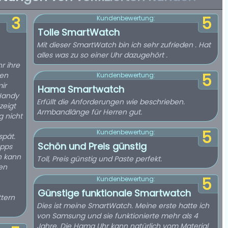
3
5
Kundenbewertung:
Tolle SmartWatch
Mit dieser SmartWatch bin ich sehr zufrieden . Hat
alles was zu so einer Uhr dazugehört .
sen
5
Kundenbewertung:
ir
Hama Smartwatch
 Handy
Erfüllt die Anforderungen wie beschrieben.
zeigt
Armbandlänge für Herren gut.
g nicht
5
Kundenbewertung:
spät.
Schön und Preis günstig
apps
h kann
Toll, Preis günstig und Paste perfekt.
en
5
Kundenbewertung:
Günstige funktionale Smartwatch
tern
Dies ist meine SmartWatch. Meine erste hatte ich
von Samsung und sie funktionierte mehr als 4
Jahre. Die Hama Uhr kann natürlich vom Material