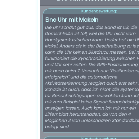
Kundenbewertung:
Eine Uhr mit Makeln
Die Uhr schaut gut aus, das Band ist Ok, die
Dornschließe ist toll, weil die Uhr nicht vom
Handgelenk rutschen kann. Lieder hat die Uhr ihre
Makel. Anders als in der Beschreibung zu le
kann die Uhr keinen Blutdruck messen. Bei m
funktioniert die Synchronisierung zwischen
und Uhr sehr selten. Die GPS-Positionierung 
mir auch beim 7. Versuch nur: "Positionierun
erfolgreich" und die automatische
Aktivitätserkennung reagiert auch erst sehr 
Schade ist auch, dass ich nicht alle System
für Benachrichtigungen auswählen kann. Ic
mir zum Beispiel keine Signal-Benachrichtig
anzeigen lassen. Auch kann ich mir nur ein
Ziffernblatt herunterladen, da von den 4
Möglichen 3 von unlöschbaren Standardblät
belegt sind.
Kundenbewertung: