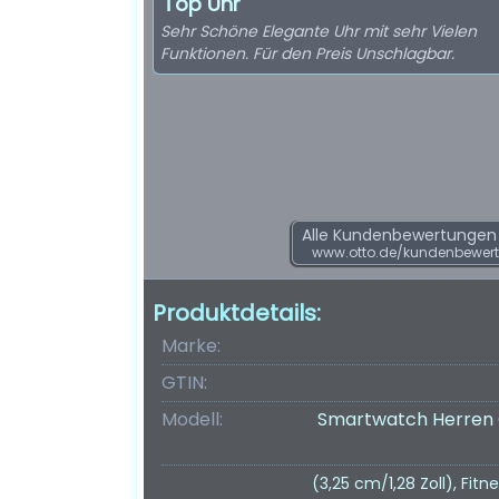
Top Uhr
Sehr Schöne Elegante Uhr mit sehr Vielen
Funktionen. Für den Preis Unschlagbar.
Alle Kundenbewertungen f
www.otto.de/kundenbewertu
Produktdetails:
Marke:
GTIN:
Modell:
Smartwatch Herren G
(3,25 cm/1,28 Zoll), Fitn