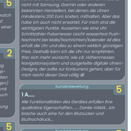
5
nicht mit Samsung, Garmin oder anderen
bekannten Herstellern, bei denen die Uhren
twatch
mindestens 200 Euro kosten, mithalten. Aber das
nd
habe ich auch nicht erwartet. Für mich sind die
 einer
wichtigsten Punkte: Aussehen wie eine Uhr
Schrittzähler Pulssmesser Leicht wasserfest Push-
Nachricht bei Mails/Nachrichten/Kalender All dies
erfüllt die Uhr und dies zu einem wirklich günstigen
2
Preis. Deshalb kann ich die Uhr nur empfehlen.
Wer sich mehr wünscht, wie z.B. Höhenmesser,
Navigationssystem und ausgefeilte digitale Uhren-
ng
Designs, der sollte zur Konkurrenz gehen, aber für
gs-
mich reicht dieser Deal völlig 😁
lten
gen)
5
Kundenbewertung:
mit
1 A.......
auch
Alle Funktionalitäten des Gerätes erfüllen ihre
hung
qualitative Eigenschaften....... Danke HAMA... Ich
brache auch eine für den Blutzucker und
Bluthochdruck....
5
Kundenbewertung: