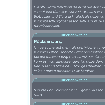
Die SİM-Karte funktionierte nicht,der Akku w
schnell leer dan Glas war zerkratzt,es misst
Blutzucker und Blutdruck falsch,als habe ich
zurückgeschickt,aber essah sehr schön aus
tut mir sehr leid.
Kundenbewertung:
Rücksendung
Ich versuche seit mehr als drei Wochen, me
zurückzugeben, aber die Barcodes funktioni
bei der Rücksendung meines Pakets nicht u
kann es nicht zurücksenden. Ich habe dem
Verkäufer 50 Mal eine E-Mail geschrieben, 
keine Antwort erhalten. Es ist komisch
Kundenbewertung:
Schöne Uhr - alles bestens - gerne wieder -
Dank
Kundenbewertung: