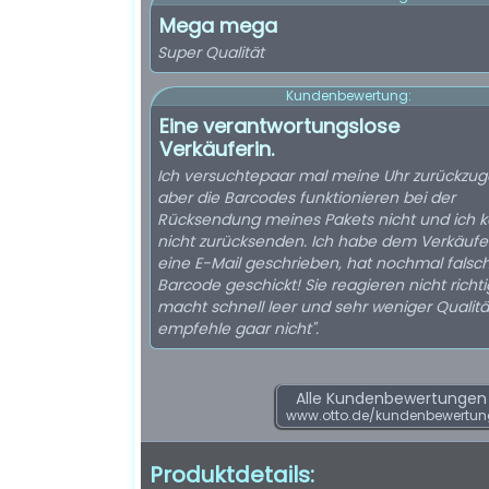
Mega mega
Super Qualität
Kundenbewertung:
Eine verantwortungslose
Verkäuferin.
Ich versuchtepaar mal meine Uhr zurückzug
aber die Barcodes funktionieren bei der
Rücksendung meines Pakets nicht und ich 
nicht zurücksenden. Ich habe dem Verkäufe
eine E-Mail geschrieben, hat nochmal falsc
Barcode geschickt! Sie reagieren nicht richti
macht schnell leer und sehr weniger Qualität
empfehle gaar nicht".
Alle Kundenbewertungen f
www.otto.de/kundenbewertu
Produktdetails: