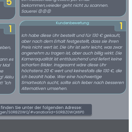
5
bekommen,veieder geht nicht zu scannen.
Sauerei 😡😡😡
1
Kundenbewertung:
1
Ich habe diese Uhr bestellt und für 130 € gekauft,
aber nach dem Erhalt festgestellt, dass sie ihren
Preis nicht wert ist. Die Uhr ist sehr leicht, was zwar
eben,
angenehm zu tragen ist, aber auch billig wirkt. Die
Kameraqualität ist enttäuschend und liefert keine
kann es
scharfen Bilder. Insgesamt wäre diese Uhr
r Mal
höchstens 20 € wert und keinesfalls die 130 €, die
he
ich bezahlt habe. Wer eine hochwertige
g! Akku
Smartwatch sucht, sollte sich lieber nach besseren
! "Ich
Alternativen umsehen.
inden Sie unter der folgenden Adresse:
ngen/S0RBZ0WQ/#variationId=S0RBZ0WQX6P0