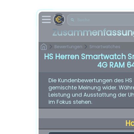
Zusammenfassung
Bewertungen
Smartwatches
HS Herren Smartwatch S
4G RAM 6
Die Kundenbewertungen des HS 
gemischte Meinung wider. Währe
Leistung und Ausstattung der Uhr
im Fokus stehen.
H