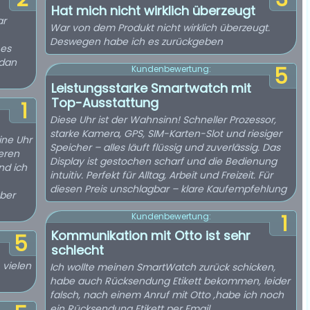
Hat mich nicht wirklich überzeugt
ar
War von dem Produkt nicht wirklich überzeugt.
Deswegen habe ich es zurückgeben
 es
,dan
5
Kundenbewertung:
Leistungsstarke Smartwatch mit
Top-Ausstattung
1
Diese Uhr ist der Wahnsinn! Schneller Prozessor,
starke Kamera, GPS, SIM-Karten-Slot und riesiger
ine Uhr
Speicher – alles läuft flüssig und zuverlässig. Das
eren
Display ist gestochen scharf und die Bedienung
nd ich
intuitiv. Perfekt für Alltag, Arbeit und Freizeit. Für
diesen Preis unschlagbar – klare Kaufempfehlung
aber
1
Kundenbewertung:
Kommunikation mit Otto ist sehr
5
schlecht
 vielen
Ich wollte meinen SmartWatch zurück schicken,
habe auch Rücksendung Etikett bekommen, leider
falsch, nach einem Anruf mit Otto ,habe ich noch
ein Rücksendung Etikett per Email