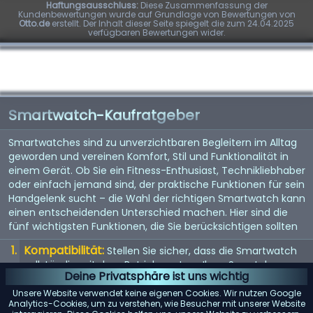
Haftungsausschluss:
Diese Zusammenfassung der
Kundenbewertungen wurde auf Grundlage von Bewertungen von
Otto.de
erstellt. Der Inhalt dieser Seite spiegelt die zum 24.04.2025
verfügbaren Bewertungen wider.
Smartwatch-Kaufratgeber
Smartwatches sind zu unverzichtbaren Begleitern im Alltag
geworden und vereinen Komfort, Stil und Funktionalität in
einem Gerät. Ob Sie ein Fitness-Enthusiast, Technikliebhaber
oder einfach jemand sind, der praktische Funktionen für sein
Handgelenk sucht – die Wahl der richtigen Smartwatch kann
einen entscheidenden Unterschied machen. Hier sind die
fünf wichtigsten Funktionen, die Sie berücksichtigen sollten
Kompatibilität:
Stellen Sie sicher, dass die Smartwatch
vollständig mit dem Betriebssystem Ihres Smartphones
Deine Privatsphäre ist uns wichtig
(iOS oder Android) kompatibel ist, um mögliche
Einschränkungen zu vermeiden.
Unsere Website verwendet keine eigenen Cookies. Wir nutzen Google
Analytics-Cookies, um zu verstehen, wie Besucher mit unserer Website