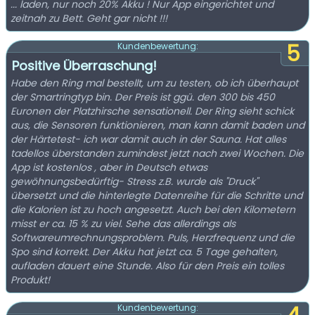
... laden, nur noch 20% Akku ! Nur App eingerichtet und
zeitnah zu Bett. Geht gar nicht !!!
5
Kundenbewertung:
Positive Überraschung!
Habe den Ring mal bestellt, um zu testen, ob ich überhaupt
der Smartringtyp bin. Der Preis ist ggü. den 300 bis 450
Euronen der Platzhirsche sensationell. Der Ring sieht schick
aus, die Sensoren funktionieren, man kann damit baden und
der Härtetest- ich war damit auch in der Sauna. Hat alles
tadellos überstanden zumindest jetzt nach zwei Wochen. Die
App ist kostenlos , aber in Deutsch etwas
gewöhnungsbedürftig- Stress z.B. wurde als "Druck"
übersetzt und die hinterlegte Datenreihe für die Schritte und
die Kalorien ist zu hoch angesetzt. Auch bei den Kilometern
misst er ca. 15 % zu viel. Sehe das allerdings als
Softwareumrechnungsproblem. Puls, Herzfrequenz und die
Spo sind korrekt. Der Akku hat jetzt ca. 5 Tage gehalten,
aufladen dauert eine Stunde. Also für den Preis ein tolles
Produkt!
Kundenbewertung: