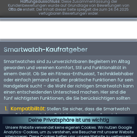
Haftungsausschluss:
Diese Zusammenfassung der
Kundenbewertungen wurde auf Grundlage von Bewertungen von
Otto.de
erstellt. Der Inhalt dieser Seite spiegelt die zum 24.04.2025
verfügbaren Bewertungen wider.
Smartwatch-Kaufratgeber
Smartwatches sind zu unverzichtbaren Begleitern im Alltag
geworden und vereinen Komfort, Stil und Funktionalität in
einem Gerät. Ob Sie ein Fitness-Enthusiast, Technikliebhaber
oder einfach jemand sind, der praktische Funktionen für sein
Handgelenk sucht – die Wahl der richtigen Smartwatch kann
einen entscheidenden Unterschied machen. Hier sind die
fünf wichtigsten Funktionen, die Sie berücksichtigen sollten
Kompatibilität:
Stellen Sie sicher, dass die Smartwatch
vollständig mit dem Betriebssystem Ihres Smartphones
Deine Privatsphäre ist uns wichtig
(iOS oder Android) kompatibel ist, um mögliche
Einschränkungen zu vermeiden.
Unsere Website verwendet keine eigenen Cookies. Wir nutzen Google
Analytics-Cookies, um zu verstehen, wie Besucher mit unserer Website
interagieren. Diese Cookies helfen uns, unsere Website zu verbessern.