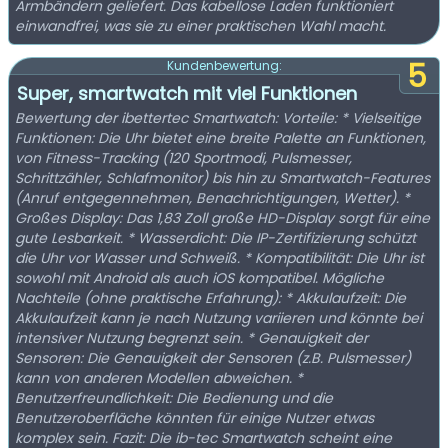
Armbändern geliefert. Das kabellose Laden funktioniert
einwandfrei, was sie zu einer praktischen Wahl macht.
5
Kundenbewertung:
Super, smartwatch mit viel Funktionen
Bewertung der ibettertec Smartwatch: Vorteile: * Vielseitige
Funktionen: Die Uhr bietet eine breite Palette an Funktionen,
von Fitness-Tracking (120 Sportmodi, Pulsmesser,
Schrittzähler, Schlafmonitor) bis hin zu Smartwatch-Features
(Anruf entgegennehmen, Benachrichtigungen, Wetter). *
Großes Display: Das 1,83 Zoll große HD-Display sorgt für eine
gute Lesbarkeit. * Wasserdicht: Die IP-Zertifizierung schützt
die Uhr vor Wasser und Schweiß. * Kompatibilität: Die Uhr ist
sowohl mit Android als auch iOS kompatibel. Mögliche
Nachteile (ohne praktische Erfahrung): * Akkulaufzeit: Die
Akkulaufzeit kann je nach Nutzung variieren und könnte bei
intensiver Nutzung begrenzt sein. * Genauigkeit der
Sensoren: Die Genauigkeit der Sensoren (z.B. Pulsmesser)
kann von anderen Modellen abweichen. *
Benutzerfreundlichkeit: Die Bedienung und die
Benutzeroberfläche könnten für einige Nutzer etwas
komplex sein. Fazit: Die ib-tec Smartwatch scheint eine