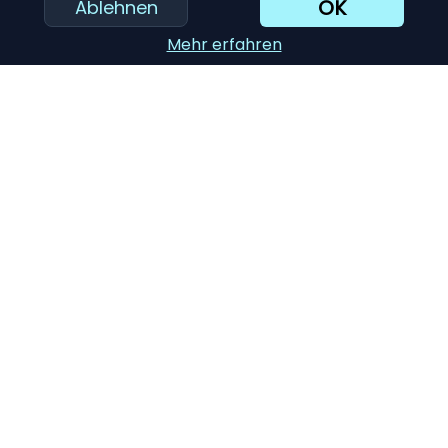
OK
Ablehnen
Gesundheits- und Fitness-Tracking:
Berücksichtigen
Sie die verschiedenen Tracking-Funktionen wie
Mehr erfahren
Schrittzähler, Schlafüberwachung und Trainingsdaten, um
sicherzustellen, dass sie Ihren Anforderungen gerecht
werden.
Design und Komfort:
Wählen Sie ein Modell, das zu
Ihrem Stil passt und sich angenehm im Alltag tragen lässt
– ob sportlich, elegant oder luxuriös.
KI-Einkaufsassistent
Einreichen