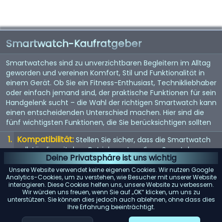
Smartwatch-Kaufratgeber
Smartwatches sind zu unverzichtbaren Begleitern im Alltag
geworden und vereinen Komfort, Stil und Funktionalität in
einem Gerät. Ob Sie ein Fitness-Enthusiast, Technikliebhaber
oder einfach jemand sind, der praktische Funktionen für sein
Handgelenk sucht – die Wahl der richtigen Smartwatch kann
einen entscheidenden Unterschied machen. Hier sind die
fünf wichtigsten Funktionen, die Sie berücksichtigen sollten
Kompatibilität:
Stellen Sie sicher, dass die Smartwatch
vollständig mit dem Betriebssystem Ihres Smartphones
Deine Privatsphäre ist uns wichtig
(iOS oder Android) kompatibel ist, um mögliche
Einschränkungen zu vermeiden.
Unsere Website verwendet keine eigenen Cookies. Wir nutzen Google
Analytics-Cookies, um zu verstehen, wie Besucher mit unserer Website
Akkulaufzeit:
interagieren. Diese Cookies helfen uns, unsere Website zu verbessern.
Achten Sie auf Modelle mit einer langen
Wir würden uns freuen, wenn Sie auf „OK“ klicken, um uns zu
Akkulaufzeit, insbesondere wenn Sie Funktionen wie GPS-
unterstützen. Sie können dies jedoch auch ablehnen, ohne dass dies
Tracking oder kontinuierliche Herzfrequenzmessung
Ihre Erfahrung beeinträchtigt.
regelmäßig nutzen möchten.