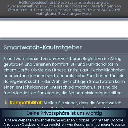
Haftungsausschluss:
Diese Zusammenfassung der
Kundenbewertungen wurde auf Grundlage von Bewertungen von
Otto.de
erstellt. Der Inhalt dieser Seite spiegelt die zum 24.04.2025
verfügbaren Bewertungen wider.
Smartwatch-Kaufratgeber
Smartwatches sind zu unverzichtbaren Begleitern im Alltag
geworden und vereinen Komfort, Stil und Funktionalität in
einem Gerät. Ob Sie ein Fitness-Enthusiast, Technikliebhaber
oder einfach jemand sind, der praktische Funktionen für sein
Handgelenk sucht – die Wahl der richtigen Smartwatch kann
einen entscheidenden Unterschied machen. Hier sind die
fünf wichtigsten Funktionen, die Sie berücksichtigen sollten
Kompatibilität:
Stellen Sie sicher, dass die Smartwatch
vollständig mit dem Betriebssystem Ihres Smartphones
Deine Privatsphäre ist uns wichtig
(iOS oder Android) kompatibel ist, um mögliche
Einschränkungen zu vermeiden.
Unsere Website verwendet keine eigenen Cookies. Wir nutzen Google
Analytics-Cookies, um zu verstehen, wie Besucher mit unserer Website