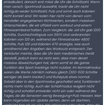
einkalkuliert, danach erst misst die Uhr die Schrittzahl. Wenn
man versch. Sportmodi auswählt, trackt die Uhr nicht
richtig,da weder Schrittzahl, Puls und somit auch Kalorien
nicht korrekt sind. Wir reden hier nicht von denen vom
Hersteller angegebenen Richtwerten, sondern massiven
Unterschieden, die wir offiziell vom workout und einem
Fitnessarmband hatten. Zum Vergleich: die Joli Uhr gab 1200
Schritte, Durchschnittspuls von 56!!!! Und verbrannten
Kalorien von 120 an, während der Fitnesstracker 4800
Schritte, Puls 128 und Kalorien 470 anzeigte, was auch
annähernd den Angaben des Workouts entsprach. Der
Verkäufer meinte, dass die Uhr kein medizinisches Gerät
darstellt, jedoch kann es nicht sein, dass man derart
massive Abweichungen hat, denn somit ist die ganze
Funktion des Sport trackings nicht nutzbar. Im Normalmodus
waren die Werte nämlich nahezu gleich (300-500 Schritte
weniger als beim tracker) und Ruhepuls etwa normal.
Sobald aber in den Sportmodus geschaltet wird, funktioniert
nichts mehr richtig. Auch der Schlafmodus reagiert nicht
richtig und schaltet entweder nicht ein oder während des
Tages, da die Sensoren wenig Bewegung+Puls messen. Man
kann nirgendwo ein Update ziehen, denn wir dachten,