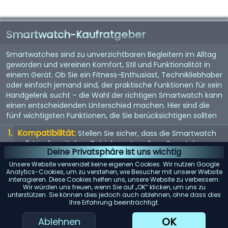
Smartwatch-Kaufratgeber
Smartwatches sind zu unverzichtbaren Begleitern im Alltag
geworden und vereinen Komfort, Stil und Funktionalität in
einem Gerät. Ob Sie ein Fitness-Enthusiast, Technikliebhaber
oder einfach jemand sind, der praktische Funktionen für sein
Handgelenk sucht – die Wahl der richtigen Smartwatch kann
einen entscheidenden Unterschied machen. Hier sind die
fünf wichtigsten Funktionen, die Sie berücksichtigen sollten
Kompatibilität:
Stellen Sie sicher, dass die Smartwatch
vollständig mit dem Betriebssystem Ihres Smartphones
Deine Privatsphäre ist uns wichtig
(iOS oder Android) kompatibel ist, um mögliche
Einschränkungen zu vermeiden.
Unsere Website verwendet keine eigenen Cookies. Wir nutzen Google
Analytics-Cookies, um zu verstehen, wie Besucher mit unserer Website
Akkulaufzeit:
interagieren. Diese Cookies helfen uns, unsere Website zu verbessern.
Achten Sie auf Modelle mit einer langen
Wir würden uns freuen, wenn Sie auf „OK“ klicken, um uns zu
Akkulaufzeit, insbesondere wenn Sie Funktionen wie GPS-
unterstützen. Sie können dies jedoch auch ablehnen, ohne dass dies
Tracking oder kontinuierliche Herzfrequenzmessung
Ihre Erfahrung beeinträchtigt.
regelmäßig nutzen möchten.
OK
Ablehnen
Gesundheits- und Fitness-Tracking:
Berücksichtigen