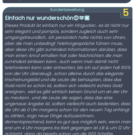
5
Kundenbewertung:
Einfach nur wunderschön😍🫶🏾
Dieses Produkt ist einfach nur ein Hingucker.. es ist nicht nur
sehr elegant und pompös, sondern zugleich auch sehr
umgangsfreundlich.. ich persönlich halte nichts von Uhren,
über die man unbedingt Telefongespräche führen muss..
aber diese Uhr gibt zumindest Informationen darüber, dass
man einen Anruf erhalten hat oder Nachrichten die man
zumindest einlesen kann.. auch wenn man damit nicht
telefonieren kann oder antworten, bin ich auf jeden Fall 100%
von der Uhr überzeugt.. schon alleine durch das elegante
Erscheinungsbild und die Leute die behaupten, dass das
Gold nicht so schön ist, sollten sich vielleicht echtes Gold
aneignen.. weil es gibt einfach keinen Grund um an der Uhr
zu meckern.. und die Leute die sagen, dass das eine
ungenaue Angabe ist, sollten vielleicht auch bedenken, dass
die Uhr ab 0 Uhr morgens schon für den neuen Tag anfängt
zu zählen.. ergo neue Dinge aufzuzeichnen..
dementsprechend, kann es gut aus möglich sein, wenn man
erst um 4 Uhr morgens ins Bett gegangen ist z.B & um 12 Uhr
aufsteht, dann da bereits schon um die 900 Schritte