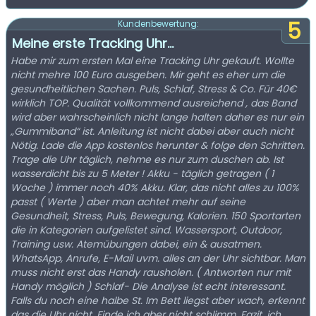
5
Kundenbewertung:
Meine erste Tracking Uhr…
Habe mir zum ersten Mal eine Tracking Uhr gekauft. Wollte
nicht mehre 100 Euro ausgeben. Mir geht es eher um die
gesundheitlichen Sachen. Puls, Schlaf, Stress & Co. Für 40€
wirklich TOP. Qualität vollkommend ausreichend , das Band
wird aber wahrscheinlich nicht lange halten daher es nur ein
„Gummiband“ ist. Anleitung ist nicht dabei aber auch nicht
Nötig. Lade die App kostenlos herunter & folge den Schritten.
Trage die Uhr täglich, nehme es nur zum duschen ab. Ist
wasserdicht bis zu 5 Meter ! Akku - täglich getragen ( 1
Woche ) immer noch 40% Akku. Klar, das nicht alles zu 100%
passt ( Werte ) aber man achtet mehr auf seine
Gesundheit, Stress, Puls, Bewegung, Kalorien. 150 Sportarten
die in Kategorien aufgelistet sind. Wassersport, Outdoor,
Training usw. Atemübungen dabei, ein & ausatmen.
WhatsApp, Anrufe, E-Mail uvm. alles an der Uhr sichtbar. Man
muss nicht erst das Handy rausholen. ( Antworten nur mit
Handy möglich ) Schlaf- Die Analyse ist echt interessant.
Falls du noch eine halbe St. Im Bett liegst aber wach, erkennt
das die Uhr nicht. Finde ich aber nicht schlimm. Fazit, ich