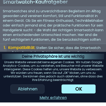
Smartwatch-Kaufratgeber
Smartwatches sind zu unverzichtbaren Begleitern im Alltag
geworden und vereinen Komfort, Stil und Funktionalität in
einem Gerät. Ob Sie ein Fitness-Enthusiast, Technikliebhaber
oder einfach jemand sind, der praktische Funktionen für sein
Handgelenk sucht – die Wahl der richtigen Smartwatch kann
einen entscheidenden Unterschied machen. Hier sind die
fünf wichtigsten Funktionen, die Sie berücksichtigen sollten
Kompatibilität:
Stellen Sie sicher, dass die Smartwatch
vollständig mit dem Betriebssystem Ihres Smartphones
Deine Privatsphäre ist uns wichtig
(iOS oder Android) kompatibel ist, um mögliche
Einschränkungen zu vermeiden.
Unsere Website verwendet keine eigenen Cookies. Wir nutzen Google
Analytics-Cookies, um zu verstehen, wie Besucher mit unserer Website
Akkulaufzeit:
interagieren. Diese Cookies helfen uns, unsere Website zu verbessern.
Achten Sie auf Modelle mit einer langen
Wir würden uns freuen, wenn Sie auf „OK“ klicken, um uns zu
Akkulaufzeit, insbesondere wenn Sie Funktionen wie GPS-
unterstützen. Sie können dies jedoch auch ablehnen, ohne dass dies
Tracking oder kontinuierliche Herzfrequenzmessung
Ihre Erfahrung beeinträchtigt.
regelmäßig nutzen möchten.
OK
Ablehnen
Gesundheits- und Fitness-Tracking:
Berücksichtigen
Sie die verschiedenen Tracking-Funktionen wie
Mehr erfahren
Schrittzähler, Schlafüberwachung und Trainingsdaten, um
sicherzustellen, dass sie Ihren Anforderungen gerecht