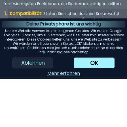
fünf wichtigsten Funktionen, die Sie berücksichtigen sollten
Kompatibilität:
Stellen Sie sicher, dass die Smartwatch
vollständig mit dem Betriebssystem Ihres Smartphones
Deine Privatsphäre ist uns wichtig
(iOS oder Android) kompatibel ist, um mögliche
Einschränkungen zu vermeiden.
Unsere Website verwendet keine eigenen Cookies. Wir nutzen Google
Analytics-Cookies, um zu verstehen, wie Besucher mit unserer Website
Akkulaufzeit:
interagieren. Diese Cookies helfen uns, unsere Website zu verbessern.
Achten Sie auf Modelle mit einer langen
Wir würden uns freuen, wenn Sie auf „OK“ klicken, um uns zu
Akkulaufzeit, insbesondere wenn Sie Funktionen wie GPS-
unterstützen. Sie können dies jedoch auch ablehnen, ohne dass dies
Tracking oder kontinuierliche Herzfrequenzmessung
Ihre Erfahrung beeinträchtigt.
regelmäßig nutzen möchten.
OK
Ablehnen
Gesundheits- und Fitness-Tracking:
Berücksichtigen
Sie die verschiedenen Tracking-Funktionen wie
Mehr erfahren
Schrittzähler, Schlafüberwachung und Trainingsdaten, um
sicherzustellen, dass sie Ihren Anforderungen gerecht
werden.
Design und Komfort:
Wählen Sie ein Modell, das zu
Ihrem Stil passt und sich angenehm im Alltag tragen lässt
– ob sportlich, elegant oder luxuriös.
KI-Einkaufsassistent