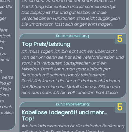
tisch
Ich bin sehr zufrieden mit der Smartwatch! Die
ie Uhr
Einrichtung war einfach und ist schnell erledigt.
s
Das Display ist klar und gut lesbar, und die
ger
verschiedenen Funktionen sind leicht zugänglich.
Die Smartwatch lässt sich angenehm tragen.
ieht
infach
5
Kundenbewertung:
ich
Top Preis/Leistung
es
Ich muss sagen ich bin echt schwer überrascht
p zu
von der Uhr denn sie hat eine Telefonfunktion und
einer
somit ein verbauten Lautsprecher und ein
Mikrofon. Damit kann man ganz einfach per
t
Bluetooth mit seinem Handy telefonieren.
 werte
Zusätzlich kommt die Uhr mit drei verschiedenen
ind ja
Uhr Bändern eine aus Metall eine aus Silikon und
d kein
eine aus Leder. Ich bin voll zufrieden Echt klasse
jedem
em
5
Kundenbewertung:
n auch
Kabellose Ladegerät! und mehr...
 Alles
Top!
Am beeindruckendsten ist die einfache Bedienung
mit den tollen Funktionen. Sehr klarer bei