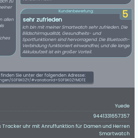
ach zu
meiner
5
Kundenbewertung:
sehr zufrieden
n allen
ls
Ich bin mit meiner Smartwatch sehr zufrieden. Die
Bildschirmqualität, Gesundheits- und
iches
Sportfunktionen sind hervorragend. Die Bluetooth-
Verbindung funktioniert einwandfrei, und die lange
Akkulaufzeit ist ein großer Vorteil.
inden Sie unter der folgenden Adresse:
ungen/S0F9K0ZY/#variationId=S0F9K0ZYMDTE
Yuede
9441331657357
 Tracker uhr mit Anruffunktion für Damen und Herren
Smartwatch