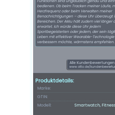
Funktionen sind unglaublich genau und einf
bedienen. Ob beim Tracken meiner Läufe, 
Herzfrequenz oder beim Verwalten meiner
Benachrichtigungen – diese Uhr überzeugt i
Bereichen. Der Akku hält zudem viel länger a
erwartet. Ich würde diese Uhr jedem
Sportbegeisterten oder jedem, der sein tägl
Leben mit effektiver Wearable-Technologie
verbessern möchte, wärmstens empfehlen.
Alle Kundenbewertungen f
www.otto.de/kundenbewert
Produktdetails:
Marke:
GTIN:
Modell:
Smartwatch, Fitness