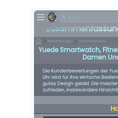
Zusammenfassung
Bewertungen
Smartwatches
Yuede Smartwatch, Fitnes
Damen Und
Die Kundenbewertungen der Yued
Uhr wird für ihre einfache Bedien
gutes Design gelobt. Die meiste
zufrieden, insbesondere hinsicht
H