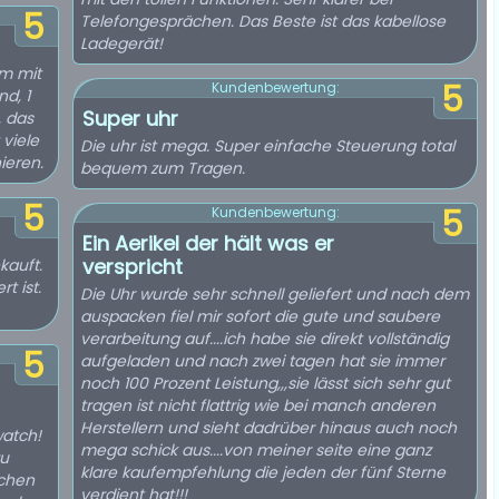
5
Telefongesprächen. Das Beste ist das kabellose
Ladegerät!
am mit
5
Kundenbewertung:
d, 1
Super uhr
, das
viele
Die uhr ist mega. Super einfache Steuerung total
ieren.
bequem zum Tragen.
5
5
Kundenbewertung:
Ein Aerikel der hält was er
verspricht
kauft.
t ist.
Die Uhr wurde sehr schnell geliefert und nach dem
auspacken fiel mir sofort die gute und saubere
verarbeitung auf....ich habe sie direkt vollständig
5
aufgeladen und nach zwei tagen hat sie immer
noch 100 Prozent Leistung,,,sie lässt sich sehr gut
tragen ist nicht flattrig wie bei manch anderen
Herstellern und sieht dadrüber hinaus auch noch
watch!
mega schick aus....von meiner seite eine ganz
zu
klare kaufempfehlung die jeden der fünf Sterne
ichen
verdient hat!!!