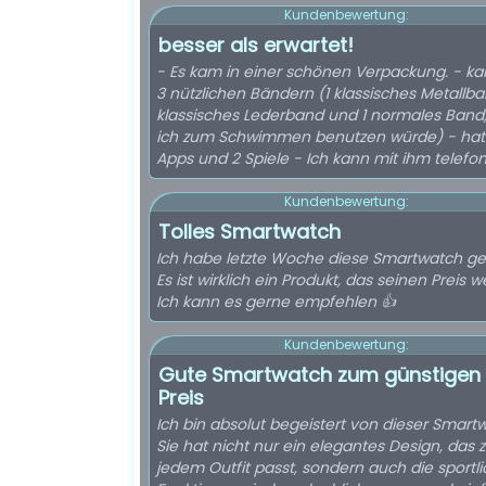
Kundenbewertung:
besser als erwartet!
- Es kam in einer schönen Verpackung. - k
3 nützlichen Bändern (1 klassisches Metallban
klassisches Lederband und 1 normales Band
ich zum Schwimmen benutzen würde) - hat 
Apps und 2 Spiele - Ich kann mit ihm telefon
Kundenbewertung:
Tolles Smartwatch
Ich habe letzte Woche diese Smartwatch ge
Es ist wirklich ein Produkt, das seinen Preis wer
Ich kann es gerne empfehlen 👍
Kundenbewertung:
Gute Smartwatch zum günstigen
Preis
Ich bin absolut begeistert von dieser Smart
Sie hat nicht nur ein elegantes Design, das 
jedem Outfit passt, sondern auch die sportl