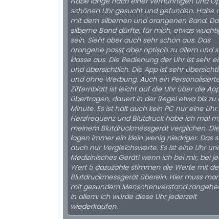
Habe lange nach einer vernünftigen und Op
schönen Uhr gesucht und gefunden. Habe d
mit dem silbernen und orangenen Band. Da
silberne Band dürfte, für mich, etwas wuchti
sein. Sieht aber auch sehr schön aus. Das
orangene passt aber optisch zu allem und s
klasse aus. Die Bedienung der Uhr ist sehr e
und übersichtlich. Die App ist sehr übersichtl
und ohne Werbung. Auch ein Personalisiert
Ziffernblatt ist leicht auf die Uhr über die Ap
übertragen, dauert in der Regel etwa bis zu 
Minute. Es ist halt auch kein PC nur eine Uhr.
Herzfrequenz und Blutdruck habe ich mal mi
meinem Blutdruckmessgerät verglichen. Die
lagen immer ein klein wenig niedriger. Das s
auch nur Vergleichswerte. Es ist eine Uhr un
Medizinisches Gerät! wenn ich bei mir, bei 
Wert 5 dazuzähle stimmen die Werte mit d
Blutdruckmessgerät überein. Hier muss ma
mit gesundem Menschenverstand rangehen!
in allem: Ich würde diese Uhr jederzeit
wiederkaufen.