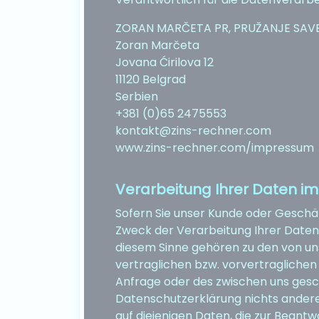
ZORAN MARČETA PR, PRUŽANJE SAV
Zoran Marčeta
Jovana Ćirilova 12
11120 Belgrad
Serbien
+381 (0)65 2475553
kontakt@zins-rechner.com
www.zins-rechner.com/impressum
Verarbeitung Ihrer Daten i
Sofern Sie unser Kunde oder Geschäft
Zweck der Verarbeitung Ihrer Daten
diesem Sinne gehören zu den von un
vertraglichen bzw. vorvertraglichen
Anfrage oder des zwischen uns gesc
Datenschutzerklärung nichts anderes
auf diejenigen Daten, die zur Beant