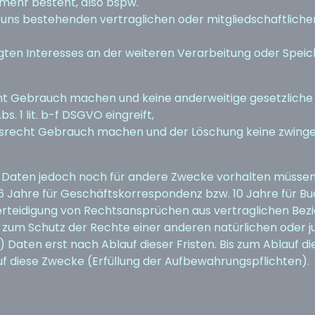
mehr besteht, also bspw.
ns bestehenden vertraglichen oder mitgliedschaftlichen Be
en Interesses an der weiteren Verarbeitung oder Speicheru
ht Gebrauch machen und keine anderweitige gesetzliche 
s. 1 lit. b-f DSGVO eingreift,
srecht Gebrauch machen und der Löschung keine zwing
) Daten jedoch noch für andere Zwecke vorhalten müssen, 
 6 Jahre für Geschäftskorrespondenz bzw. 10 Jahre für B
eidigung von Rechtsansprüchen aus vertraglichen Bezie
 zum Schutz der Rechte einer anderen natürlichen oder j
r) Daten erst nach Ablauf dieser Fristen. Bis zum Ablauf d
f diese Zwecke (Erfüllung der Aufbewahrungspflichten).