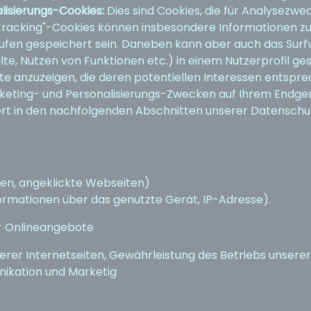
alisierungs-Cookies:
Dies sind Cookies, die für Analysezw
"Tracking"-Cookies können insbesondere Informationen z
rufen gespeichert sein. Daneben kann aber auch das Surf
lte, Nutzen von Funktionen etc.) in einem Nutzerprofil ge
e anzuzeigen, die deren potentiellen Interessen entsprec
Marketing- und Personalisierungs-Zwecken auf Ihrem Endge
dert in den nachfolgenden Abschnitten unserer Datensch
ten, angeklickte Webseiten)
rmationen über das genutzte Gerät, IP-Adresse).
r Onlineangebote
erer Internetseiten, Gewährleistung des Betriebs unsere
ikation und Marketig