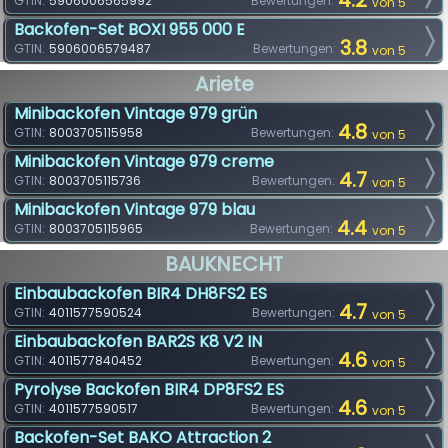
4.2
GTIN:
5906006565992
Bewertungen:
von 5
Backofen-Set BOXI 955 000 E
3.8
GTIN:
5906006579487
Bewertungen:
von 5
Ariete
Minibackofen Vintage 979 grün
4.8
GTIN:
8003705115958
Bewertungen:
von 5
Minibackofen Vintage 979 creme
4.7
GTIN:
8003705115736
Bewertungen:
von 5
Minibackofen Vintage 979 blau
4.4
GTIN:
8003705115965
Bewertungen:
von 5
BAUKNECHT
Einbaubackofen BIR4 DH8FS2 ES
4.7
GTIN:
4011577590524
Bewertungen:
von 5
Einbaubackofen BAR2S K8 V2 IN
4.6
GTIN:
4011577840452
Bewertungen:
von 5
Pyrolyse Backofen BIR4 DP8FS2 ES
4.6
GTIN:
4011577590517
Bewertungen:
von 5
Backofen-Set BAKO Attraction 2