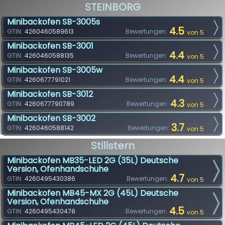
STEINBORG
Minibackofen SB-3005s
4.5
GTIN:
4260460589613
Bewertungen:
von 5
Minibackofen SB-3001
4.4
GTIN:
4260460588135
Bewertungen:
von 5
Minibackofen SB-3005w
4.4
GTIN:
4260677791021
Bewertungen:
von 5
Minibackofen SB-3012
4.3
GTIN:
4260677790789
Bewertungen:
von 5
Minibackofen SB-3002
3.7
GTIN:
4260460588142
Bewertungen:
von 5
Stillstern
Minibackofen MB35-LED 2G (35L) Deutsche
Version, Ofenhandschuhe
4.7
GTIN:
4260495430386
Bewertungen:
von 5
Minibackofen MB45-MX 2G (45L) Deutsche
Version, Ofenhandschuhe
4.5
GTIN:
4260495430478
Bewertungen:
von 5