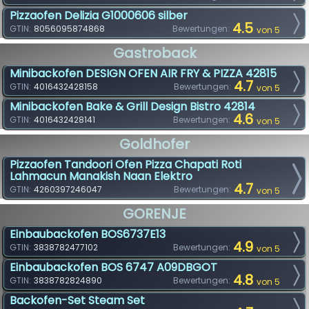
Pizzaofen Delizia G1000606 silber
4.5
GTIN:
8056095874868
Bewertungen:
von 5
Gastroback
Minibackofen DESIGN OFEN AIR FRY & PIZZA 42815
4.7
GTIN:
4016432428158
Bewertungen:
von 5
Minibackofen Bake & Grill Design Bistro 42814
4.6
GTIN:
4016432428141
Bewertungen:
von 5
Goldhofer
Pizzaofen Tandoori Ofen Pizza Chapati Roti
Lahmacun Manakish Naan Elektro
4.7
GTIN:
4260397246047
Bewertungen:
von 5
GORENJE
Einbaubackofen BOS6737E13
4.9
GTIN:
3838782477102
Bewertungen:
von 5
Einbaubackofen BOS 6747 A09DBGOT
4.8
GTIN:
3838782824890
Bewertungen:
von 5
Backofen-Set Steam Set