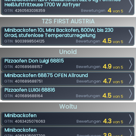
Heißluftfritteuse 1700 W Airfryer
4
GTIN:
4260563036359
Bewertungen:
von 5
TZS FIRST AUSTRIA
Minibackofen 10L Mini Backofen, 800W, bis 230
Grad, stufenlose Temperaturregelung
4.5
GTIN:
9003898504125
Bewertungen:
von 5
Unold
Pizzaofen Don Luigi 68815
4.9
GTIN:
4011689688157
Bewertungen:
von 5
Minibackofen 68875 OFEN Allround
4.7
GTIN:
4011689688751
Bewertungen:
von 5
Pizzaofen LUIGI 68816
4.5
GTIN:
4011689688164
Bewertungen:
von 5
Woltu
Minibackofen
4.3
GTIN:
4063425076063
Bewertungen:
von 5
Minibackofen
3.9
GTIN:
4063425097709
Bewertungen: