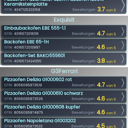
Keramiksteinplatte
3.7
GTIN:
4047125203158
Bewertungen:
von 5
Exquisit
Einbaubackofen EBE 555-1.1
4.7
GTIN:
4016572016116
Bewertungen:
von 5
Backofen EBE 65-1H
4.6
GTIN:
4016572013887
Bewertungen:
von 5
Backofen-Set BAKO555601
3.8
GTIN:
4016572424355
Bewertungen:
von 5
G3Ferrari
Pizzaofen Delizia G1000602 rot
4.7
GTIN:
8056095873519
Bewertungen:
von 5
Pizzaofen Delizia G1000610 schwarz
4.6
GTIN:
8056095873526
Bewertungen:
von 5
Pizzaofen Delizia G1000608 kupfer
4.6
GTIN:
8056095874875
Bewertungen:
von 5
Pizzaofen Napoletana G1003202
4.5
GTIN:
8056095873533
Bewertungen:
von 5