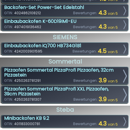
Backofen-Set Power-Set Edelstahl
4.3
GTIN:
4024862108212
Bewertungen:
von 5
Einbaubackofen K-60D19IM1-EU
4.3
GTIN:
4974019136462
Bewertungen:
von 5
SIEMENS
Einbaubackofen iQ700 HB734G1B1
4.5
GTIN:
4242003901595
Bewertungen:
von 5
Sommertal
Pizzaofen Sommertal PizzaProfi Pizzaofen, 32cm
Pizzastein
3.9
GTIN:
4250263781291
Bewertungen:
von 5
Pizzaofen Sommertal PizzaProfi XXL Pizzaofen,
39cm Pizzastein
3.9
GTIN:
4250263781307
Bewertungen:
von 5
Steba
Minibackofen KB 9.2
4.3
GTIN:
4011833000781
Bewertungen:
von 5