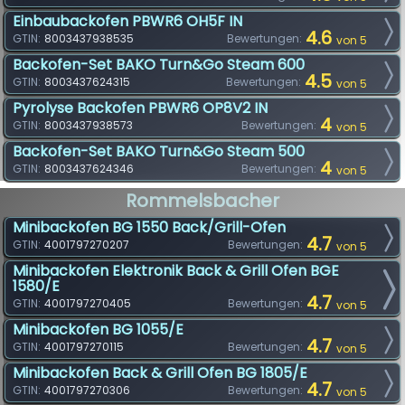
Einbaubackofen PBWR6 OH5F IN
4.6
GTIN:
8003437938535
Bewertungen:
von 5
Backofen-Set BAKO Turn&Go Steam 600
4.5
GTIN:
8003437624315
Bewertungen:
von 5
Pyrolyse Backofen PBWR6 OP8V2 IN
4
GTIN:
8003437938573
Bewertungen:
von 5
Backofen-Set BAKO Turn&Go Steam 500
4
GTIN:
8003437624346
Bewertungen:
von 5
Rommelsbacher
Minibackofen BG 1550 Back/Grill-Ofen
4.7
GTIN:
4001797270207
Bewertungen:
von 5
Minibackofen Elektronik Back & Grill Ofen BGE
1580/E
4.7
GTIN:
4001797270405
Bewertungen:
von 5
Minibackofen BG 1055/E
4.7
GTIN:
4001797270115
Bewertungen:
von 5
Minibackofen Back & Grill Ofen BG 1805/E
4.7
GTIN:
4001797270306
Bewertungen:
von 5