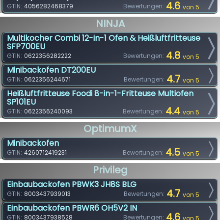
4.6
GTIN:
4056282468379
Bewertungen:
von 5
NINJA
Multikocher Combi 12-in-1 Ofen & Heißluftfritteuse
SFP700EU
4.8
GTIN:
0622356282222
Bewertungen:
von 5
Minibackofen DT200EU
4.7
GTIN:
0622356244671
Bewertungen:
von 5
Heißluftfritteuse Foodi 8-in-1-Fritteuse Multiofen
SP101EU
4.4
GTIN:
0622356240093
Bewertungen:
von 5
OptimumX
Minibackofen
4.5
GTIN:
4260712419231
Bewertungen:
von 5
Privileg
Einbaubackofen PBWK3 JH8S BLG
4.7
GTIN:
8003437939013
Bewertungen:
von 5
Einbaubackofen PBWR6 OH5V2 IN
4.6
GTIN:
8003437938528
Bewertungen:
von 5