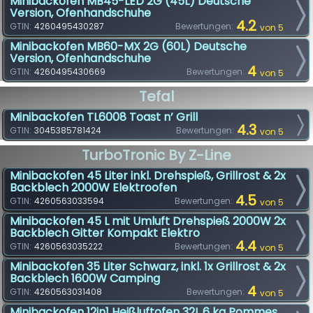
Minibackofen MB45-LED 2G (45L) Deutsche
Version, Ofenhandschuhe
4.2
GTIN:
4260495430287
Bewertungen:
von 5
Minibackofen MB60-MX 2G (60L) Deutsche
Version, Ofenhandschuhe
4
GTIN:
4260495430669
Bewertungen:
von 5
Tefal
Minibackofen TL6008 Toast n’ Grill
4.3
GTIN:
3045385781424
Bewertungen:
von 5
TurboTronic By Z-Line
Minibackofen 45 Liter inkl. Drehspieß, Grillrost & 2x
Backblech 2000W Elektroofen
4.5
GTIN:
4260563033594
Bewertungen:
von 5
Minibackofen 45 L mit Umluft Drehspieß 2000W 2x
Backblech Gitter Kompakt Elektro
4.4
GTIN:
4260563035222
Bewertungen:
von 5
Minibackofen 35 Liter Schwarz, inkl. 1x Grillrost & 2x
Backblech 1600W Camping
4
GTIN:
4260563031408
Bewertungen:
von 5
Minibackofen 12in1 Heißluftofen 32L 6 kg Pommes