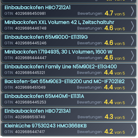
Einbaubackofen HBO7212A1
4.7
GTIN:
4029686450981
Bewertungen:
von 5
Minibackofen XXL Volumen 42 L, Zeitschaltuhr
4.6
GTIN:
4029686446748
Bewertungen:
von 5
Einbaubackofen 65M90D0-E11319G
4.6
GTIN:
4029686445246
Bewertungen:
von 5
Minibackofen 17194935, 30 L Volumen, 1600 W
4.6
GTIN:
4029686444447
Bewertungen:
von 5
Einbaubackofen Family Line N5M90E2-E11G400
4.4
GTIN:
4029686445321
Bewertungen:
von 5
Backofen-Set 65M90E3-E11B200 und MC-IF7021B2
4.4
GTIN:
4029686451049
Bewertungen:
von 5
Einbaubackofen 65M40M1-E1131A
4.4
GTIN:
4029686445253
Bewertungen:
von 5
Einbaubackofen HBO7213A1
4.3
GTIN:
4029686519749
Bewertungen:
von 5
Kleinküche 97530243 HMO366BKB
4.2
GTIN:
4029686447417
Bewertungen:
von 5