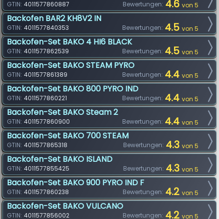
4.6
GTIN:
4011577860887
Bewertungen:
von 5
Backofen BAR2 KH8V2 IN
4.5
GTIN:
4011577840353
Bewertungen:
von 5
Backofen-Set BAKO 4 HI6 BLACK
4.5
GTIN:
4011577862539
Bewertungen:
von 5
Backofen-Set BAKO STEAM PYRO
4.4
GTIN:
4011577861389
Bewertungen:
von 5
Backofen-Set BAKO 800 PYRO IND
4.4
GTIN:
4011577860221
Bewertungen:
von 5
Backofen-Set BAKO Steam 2
4.4
GTIN:
4011577860900
Bewertungen:
von 5
Backofen-Set BAKO 700 STEAM
4.3
GTIN:
4011577865318
Bewertungen:
von 5
Backofen-Set BAKO ISLAND
4.3
GTIN:
4011577855425
Bewertungen:
von 5
Backofen-Set BAKO 900 PYRO IND F
4.2
GTIN:
4011577860238
Bewertungen:
von 5
Backofen-Set BAKO VULCANO
4.2
GTIN:
4011577856002
Bewertungen:
von 5