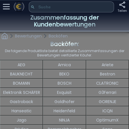
Teilen
Zusammenfassung der
Kundenbewertungen
Bewertungen
Backöfen
Backöfen:
Die folgende Produktliste bietet detaillierte Zusammenfassungen der
Bewertungen verifizierter Käufer.
AEG
Amica
Ariete
BAUKNECHT
BEKO
Bestron
BOMANN
BOSCH
CLATRONIC
Elektronik SCHÄFER
Exquisit
G3Ferrari
Gastroback
Goldhofer
GORENJE
Hanseatic
Heidenfeld
ICQN
Jago
NINJA
OptimumX