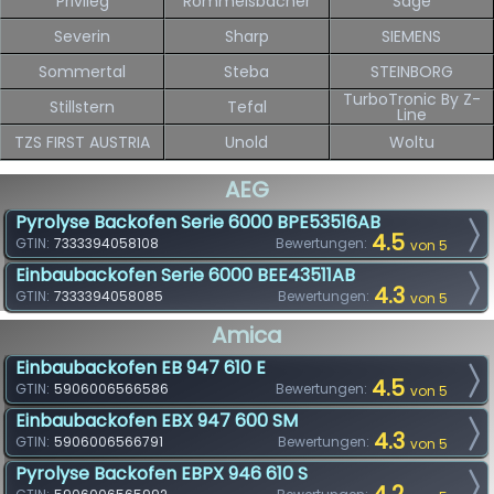
Privileg
Rommelsbacher
Sage
Severin
Sharp
SIEMENS
Sommertal
Steba
STEINBORG
TurboTronic By Z-
Stillstern
Tefal
Line
TZS FIRST AUSTRIA
Unold
Woltu
AEG
Pyrolyse Backofen Serie 6000 BPE53516AB
4.5
GTIN:
7333394058108
Bewertungen:
von 5
Einbaubackofen Serie 6000 BEE43511AB
4.3
GTIN:
7333394058085
Bewertungen:
von 5
Amica
Einbaubackofen EB 947 610 E
4.5
GTIN:
5906006566586
Bewertungen:
von 5
Einbaubackofen EBX 947 600 SM
4.3
GTIN:
5906006566791
Bewertungen:
von 5
Pyrolyse Backofen EBPX 946 610 S