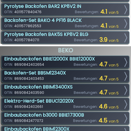
Pyrolyse Backofen BAR2 KP8V2 IN
4.1
GTIN:
4011577840476
Bewertungen:
von 5
Backofen-Set BAKO 4 PF16 BLACK
4.1
GTIN:
4011577862553
Bewertungen:
von 5
Pyrolyse Backofen BAK5S KP8V2 BLG
3.9
GTIN:
4011577840711
Bewertungen:
von 5
BEKO
Einbaubackofen BBIE12000X BBIE12000X
4.7
GTIN:
8690842402654
Bewertungen:
von 5
Backofen-Set BBSM12340X
4.7
GTIN:
8690842403453
Bewertungen:
von 5
Einbaubackofen BBIM13400XS
4.7
GTIN:
8690842403590
Bewertungen:
von 5
Elektro-Herd-Set BBUC12020X
4.6
GTIN:
8690842402661
Bewertungen:
von 5
Einbaubackofen b3000 BBIE17300B
4.5
GTIN:
8690842477072
Bewertungen:
von 5
Einbaubackofen BBIM12300X