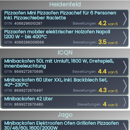
Heidenfeld
Pizzaofen Mini Pizzaofen Pizzachef für 6 Personen
inkl. Pizzaschieber Raclette
4.2
GTIN:
4066296010297
Bewertungen:
von 5
Pizzaofen mobiler elektrischer Holzofen Napoli
1200 W - bis 400°C
3.5
GTIN:
4066296006566
Bewertungen:
von 5
ICQN
Minibackofen 50L mit Umluft, 1800 W, Drehspieß,
Innenbeleuchtung
4.4
GTIN:
8699272670695
Bewertungen:
von 5
Minibackofen 60 Liter XXL, inkl. Backblech Set,
40°-230°C
4.3
GTIN:
8699272670497
Bewertungen:
von 5
Minibackofen 42 Liter
4
GTIN:
8699272670480
Bewertungen:
von 5
Jago
Minibackofen Elektroofen Ofen Grillofen Pizzaofen
30/48/60L 1600/2000W