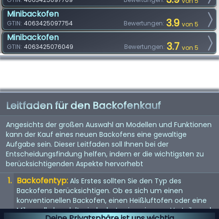
von 5
Minibackofen
3.9
GTIN:
4063425097754
Bewertungen:
von 5
Minibackofen
3.7
GTIN:
4063425076049
Bewertungen:
von 5
Leitfaden für den Backofenkauf
Angesichts der großen Auswahl an Modellen und Funktionen
kann der Kauf eines neuen Backofens eine gewaltige
Aufgabe sein. Dieser Leitfaden soll Ihnen bei der
Entscheidungsfindung helfen, indem er die wichtigsten zu
berücksichtigenden Aspekte hervorhebt
Backofentyp:
Als Erstes sollten Sie den Typ des
Backofens berücksichtigen. Ob es sich um einen
konventionellen Backofen, einen Heißluftofen oder eine
Mikrowelle handelt - jeder hat seine eigenen Vorteile und
Deine Privatsphäre ist uns wichtig