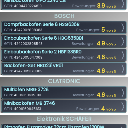
Minibackofen MPO 2246 CB
3.9
GTIN:
4004470224610
Bewertungen:
von 5
BOSCH
Dampfbackofen Serie 8 HSG636B
5
GTIN:
4242002808383
Bewertungen:
von 5
Einbaubackofen Serie 8 HBG635BB1
4.9
GTIN:
4242002808543
Bewertungen:
von 5
Einbaubackofen Serie 2 HBF133BR0
4.6
GTIN:
4242005047369
Bewertungen:
von 5
Backofen-Set HBD231VR61
4.6
GTIN:
4242005378869
Bewertungen:
von 5
CLATRONIC
Multiofen MBG 3728
4.6
GTIN:
4006160639018
Bewertungen:
von 5
Minibackofen MB 3746
4
GTIN:
4006160645613
Bewertungen:
von 5
Elektronik SCHÄFER
Pizzaofen Pizzamaker 32cm Pizzaofen 1200W