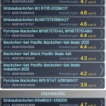
4.7
GTIN:
3838782524387
Bewertungen:
von 5
Einbaubackofen BO 6735 E02BKOT
4.6
GTIN:
3838782888410
Bewertungen:
von 5
Einbaubackofen BOS6737E09BGOT
4.6
GTIN:
3838782737527
Bewertungen:
von 5
Pyrolyse Backofen BPS6737E14X, BPS6737E14BG
4.4
GTIN:
3838782512308
Bewertungen:
von 5
Backofen-Set Pacific Backofen-Set Basic 2021
4.4
GTIN:
3838782541858
Bewertungen:
von 5
Backofen-Set Black Pacific Basic Set
4.3
GTIN:
3838782743979
Bewertungen:
von 5
Backofen-Set Pacific Backofen-Set Basic
Induktion 2021
4.2
GTIN:
3838782541865
Bewertungen:
von 5
Pyrolyse Backofen BPS 6747 A09DBGOT
3.9
GTIN:
3838782824906
Bewertungen:
von 5
Hanseatic
Einbaubackofen 65M90E3-E11B200
4.7
GTIN:
4029686451896
Bewertungen:
von 5