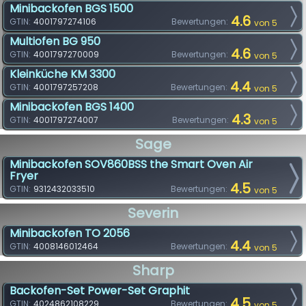
Minibackofen BGS 1500
4.6
GTIN:
4001797274106
Bewertungen:
von 5
Multiofen BG 950
4.6
GTIN:
4001797270009
Bewertungen:
von 5
Kleinküche KM 3300
4.4
GTIN:
4001797257208
Bewertungen:
von 5
Minibackofen BGS 1400
4.3
GTIN:
4001797274007
Bewertungen:
von 5
Sage
Minibackofen SOV860BSS the Smart Oven Air
Fryer
4.5
GTIN:
9312432033510
Bewertungen:
von 5
Severin
Minibackofen TO 2056
4.4
GTIN:
4008146012464
Bewertungen:
von 5
Sharp
Backofen-Set Power-Set Graphit
4.5
GTIN:
4024862108229
Bewertungen:
von 5