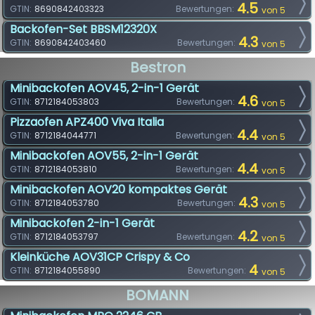
4.5
GTIN:
8690842403323
Bewertungen:
von 5
Backofen-Set BBSM12320X
4.3
GTIN:
8690842403460
Bewertungen:
von 5
Bestron
Minibackofen AOV45, 2-in-1 Gerät
4.6
GTIN:
8712184053803
Bewertungen:
von 5
Pizzaofen APZ400 Viva Italia
4.4
GTIN:
8712184044771
Bewertungen:
von 5
Minibackofen AOV55, 2-in-1 Gerät
4.4
GTIN:
8712184053810
Bewertungen:
von 5
Minibackofen AOV20 kompaktes Gerät
4.3
GTIN:
8712184053780
Bewertungen:
von 5
Minibackofen 2-in-1 Gerät
4.2
GTIN:
8712184053797
Bewertungen:
von 5
Kleinküche AOV31CP Crispy & Co
4
GTIN:
8712184055890
Bewertungen:
von 5
BOMANN