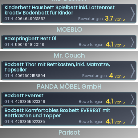
Kinderbett Hausbett Spielbett inkl. Lattenrost
kreativ Bodenbett für Kinder
3.7
GTIN:
4064649031852
Bewertungen:
von 5
MOEBLO
Boxspringbett Bett 01
4.1
GTIN:
5904948120149
Bewertungen:
von 5
Mr. Couch
Boxbett Thor mit Bettkasten, inkl. Matratze,
Topseller
4
GTIN:
4067602158894
Bewertungen:
von 5
PANDA MÖBEL GmbH
Boxbett Everest
4.1
GTIN:
4262365923349
Bewertungen:
von 5
Boxbett Komfortables Boxbett EVEREST mit
Bettkasten und Topper
4.1
GTIN:
4262365922335
Bewertungen:
von 5
Parisot