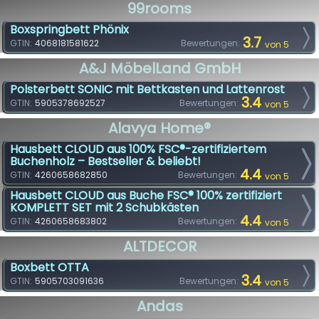
99rooms
Boxspringbett Phönix
3.7
GTIN:
4068181581622
Bewertungen:
von 5
A&J MöbelLand GmbH
Polsterbett SONIC mit Bettkasten und Lattenrost
3.4
GTIN:
5905378692527
Bewertungen:
von 5
Alavya Home®
Hausbett CLOUD aus 100% FSC®-zertifiziertem
Buchenholz – Bestseller & beliebt!
4.4
GTIN:
4260658682850
Bewertungen:
von 5
Hausbett CLOUD aus Buche FSC® 100% zertifiziert
KOMPLETT SET mit 2 Schubkästen
4.4
GTIN:
4260658683802
Bewertungen:
von 5
ALTDECOR
Boxbett OTTA
3.4
GTIN:
5905703091636
Bewertungen:
von 5
Andas