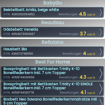
BabyGo
Beistellbett Amila, beige white
4.5
GTIN:
4260332054652
Bewertungen:
von 5
Beautissu
Gästebett Venetia
3.7
GTIN:
4054673390667
Bewertungen:
von 5
Bellabino
Hausbett Bia
4
GTIN:
4260727981150
Bewertungen:
von 5
Best For Home
Boxspringbett mit Bettkasten Trinity K-10
Bonellfederkern inkl. 7 cm Topper
4.3
GTIN:
4058744069193
Bewertungen:
von 5
Boxspringbett mit Bettkasten Trinity K-10 SINGLE
Bonellfederkern inkl. 7 cm Topper
4.1
GTIN:
4058744134778
Bewertungen:
von 5
Boxbett Neo Sawana Bonellfederkernmatratze mit
5 cm Topper