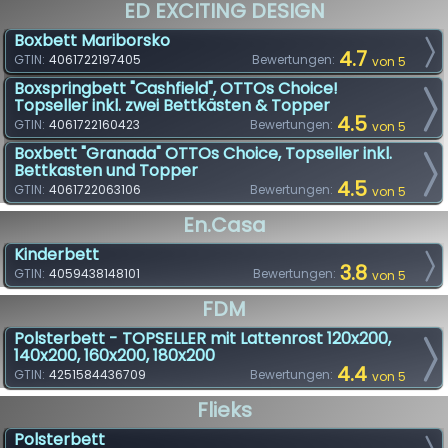
ED EXCITING DESIGN
Boxbett Mariborsko
4.7
GTIN:
4061722197405
Bewertungen:
von 5
Boxspringbett "Cashfield", OTTOs Choice!
Topseller inkl. zwei Bettkästen & Topper
4.5
GTIN:
4061722160423
Bewertungen:
von 5
Boxbett "Granada" OTTOs Choice, Topseller inkl.
Bettkasten und Topper
4.5
GTIN:
4061722063106
Bewertungen:
von 5
En.casa
Kinderbett
3.8
GTIN:
4059438148101
Bewertungen:
von 5
FDM
Polsterbett - TOPSELLER mit Lattenrost 120x200,
140x200, 160x200, 180x200
4.4
GTIN:
4251584436709
Bewertungen:
von 5
Flieks
Polsterbett