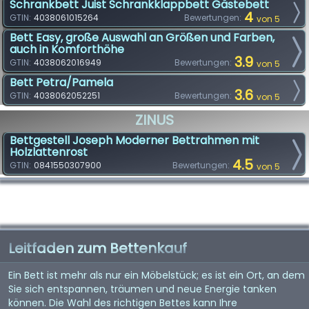
Schrankbett Juist Schrankklappbett Gästebett
4
GTIN:
4038061015264
Bewertungen:
von 5
Bett Easy, große Auswahl an Größen und Farben,
auch in Komforthöhe
3.9
GTIN:
4038062016949
Bewertungen:
von 5
Bett Petra/Pamela
3.6
GTIN:
4038062052251
Bewertungen:
von 5
ZINUS
Bettgestell Joseph Moderner Bettrahmen mit
Holzlattenrost
4.5
GTIN:
0841550307900
Bewertungen:
von 5
Leitfaden zum Bettenkauf
Ein Bett ist mehr als nur ein Möbelstück; es ist ein Ort, an dem
Sie sich entspannen, träumen und neue Energie tanken
können. Die Wahl des richtigen Bettes kann Ihre