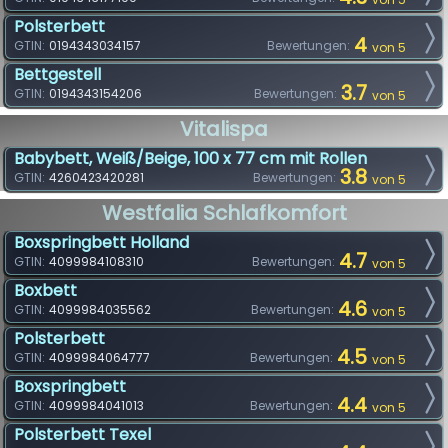
Polsterbett
4
GTIN:
0194343034157
Bewertungen:
von 5
Bettgestell
3.7
GTIN:
0194343154206
Bewertungen:
von 5
Vitalispa
Babybett, Weiß/Beige, 100 x 77 cm mit Rollen
3.8
GTIN:
4260423420281
Bewertungen:
von 5
Westfalia Schlafkomfort
Boxspringbett Holland
4.7
GTIN:
4099984108310
Bewertungen:
von 5
Boxbett
4.6
GTIN:
4099984035562
Bewertungen:
von 5
Polsterbett
4.5
GTIN:
4099984064777
Bewertungen:
von 5
Boxspringbett
4.4
GTIN:
4099984041013
Bewertungen:
von 5
Polsterbett Texel