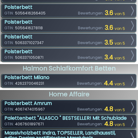
Polsterbett
3.6
GTIN:
5056416266405
Bewertungen:
von 5
Polsterbett
3.6
GTIN:
5056416278118
Bewertungen:
von 5
Polsterbett
3.5
GTIN:
5063371027347
Bewertungen:
von 5
Polsterbett
3.4
GTIN:
5063371050871
Bewertungen:
von 5
Halmon Schlafkomfort Betten
Polsterbett Milano
4.4
GTIN:
4262370046231
Bewertungen:
von 5
Home Affaire
Polsterbett Amrum
4.8
GTIN:
4067474015967
Bewertungen:
von 5
Palettenbett "ALASCO " BESTSELLER! Mit Schublade
4.8
GTIN:
4067601897671
Bewertungen:
von 5
Massivholzbett Indra, TOPSELLER, Landhausstil,