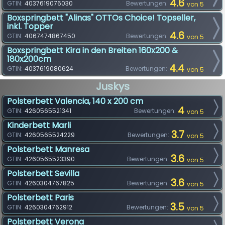
4.6
GTIN:
4037619076030
Bewertungen:
von 5
Boxspringbett "Alinas" OTTOs Choice! Topseller,
inkl. Topper
4.6
GTIN:
4067474867450
Bewertungen:
von 5
Boxspringbett Kira in den Breiten 160x200 &
180x200cm
4.4
GTIN:
4037619080624
Bewertungen:
von 5
Juskys
Polsterbett Valencia, 140 x 200 cm
4
GTIN:
4260565521341
Bewertungen:
von 5
Kinderbett Marli
3.7
GTIN:
4260565524229
Bewertungen:
von 5
Polsterbett Manresa
3.6
GTIN:
4260565523390
Bewertungen:
von 5
Polsterbett Sevilla
3.6
GTIN:
4260304767825
Bewertungen:
von 5
Polsterbett Paris
3.5
GTIN:
4260304762912
Bewertungen:
von 5
Polsterbett Verona