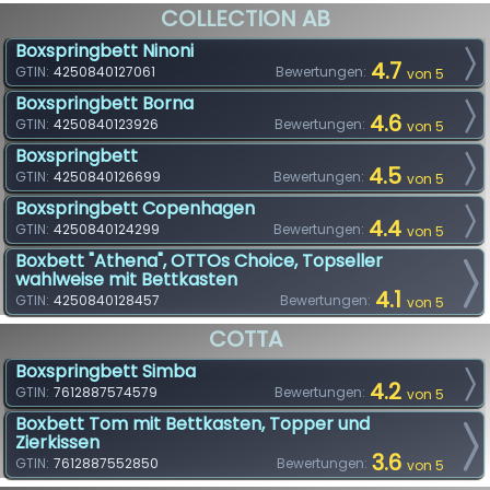
COLLECTION AB
Boxspringbett Ninoni
4.7
GTIN:
4250840127061
Bewertungen:
von 5
Boxspringbett Borna
4.6
GTIN:
4250840123926
Bewertungen:
von 5
Boxspringbett
4.5
GTIN:
4250840126699
Bewertungen:
von 5
Boxspringbett Copenhagen
4.4
GTIN:
4250840124299
Bewertungen:
von 5
Boxbett "Athena", OTTOs Choice, Topseller
wahlweise mit Bettkasten
4.1
GTIN:
4250840128457
Bewertungen:
von 5
COTTA
Boxspringbett Simba
4.2
GTIN:
7612887574579
Bewertungen:
von 5
Boxbett Tom mit Bettkasten, Topper und
Zierkissen
3.6
GTIN:
7612887552850
Bewertungen:
von 5