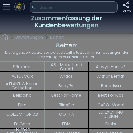
Teilen
Zusammenfassung der
Kundenbewertungen
Bewertungen
Betten
Betten:
Die folgende Produktliste bietet detaillierte Zusammenfassungen der
Bewertungen verifizierter Käufer.
A&J MöbelLand
99rooms
Alavya Home®
GmbH
ALTDECOR
Andas
Arthur Berndt
ATLANTIC Home
BabyGo
Beautissu
Collection
Bellabino
Best For Home
Best For Kids
Bjird
BlingBin
CARO-Möbel
ED EXCITING
COLLECTION AB
COTTA
DESIGN
En.casa
FDM
Flieks
Halmon