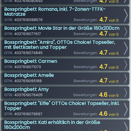
4.7
GTIN:
4037619080693
Bewertungen:
von 5
Boxspringbett Romana, inkl. 7-Zonen-TTFK-
Matratze
4.7
GTIN:
4037619088576
Bewertungen:
von 5
Boxspringbett Movie Star in der Größe 180x200cm
4.7
GTIN:
4037619077617
Bewertungen:
von 5
Boxspringbett "Amira", OTTOs Choice! Topseller,
mit Bettkasten und Topper
4.7
GTIN:
4037619074845
Bewertungen:
von 5
Boxspringbett Carmen
4.7
GTIN:
4037619071073
Bewertungen:
von 5
Boxspringbett Amelie
4.7
GTIN:
4037619065188
Bewertungen:
von 5
Boxspringbett Amy
4.6
GTIN:
4037619076405
Bewertungen:
von 5
Boxspringbett "Elfie" OTTOs Choice! Topseller, inkl.
Topper
4.6
GTIN:
4037619079697
Bewertungen:
von 5
Boxspringbett Kati erhältlich in der Größe
180x200cm