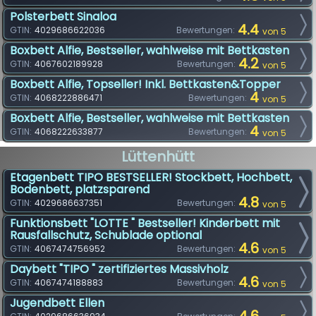
Polsterbett Sinaloa
4.4
GTIN:
4029686622036
Bewertungen:
von 5
Boxbett Alfie, Bestseller, wahlweise mit Bettkasten
4.2
GTIN:
4067602189928
Bewertungen:
von 5
Boxbett Alfie, Topseller! Inkl. Bettkasten&Topper
4
GTIN:
4068222886471
Bewertungen:
von 5
Boxbett Alfie, Bestseller, wahlweise mit Bettkasten
4
GTIN:
4068222633877
Bewertungen:
von 5
Lüttenhütt
Etagenbett TIPO BESTSELLER! Stockbett, Hochbett,
Bodenbett, platzsparend
4.8
GTIN:
4029686637351
Bewertungen:
von 5
Funktionsbett "LOTTE " Bestseller! Kinderbett mit
Rausfallschutz, Schublade optional
4.6
GTIN:
4067474756952
Bewertungen:
von 5
Daybett "TIPO " zertifiziertes Massivholz
4.6
GTIN:
4067474188883
Bewertungen:
von 5
Jugendbett Ellen