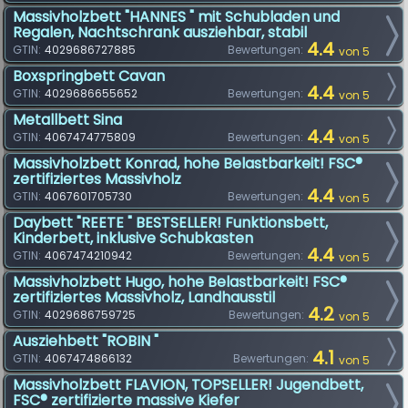
Massivholzbett "HANNES " mit Schubladen und
Regalen, Nachtschrank ausziehbar, stabil
4.4
GTIN:
4029686727885
Bewertungen:
von 5
Boxspringbett Cavan
4.4
GTIN:
4029686655652
Bewertungen:
von 5
Metallbett Sina
4.4
GTIN:
4067474775809
Bewertungen:
von 5
Massivholzbett Konrad, hohe Belastbarkeit! FSC®
zertifiziertes Massivholz
4.4
GTIN:
4067601705730
Bewertungen:
von 5
Daybett "REETE " BESTSELLER! Funktionsbett,
Kinderbett, inklusive Schubkasten
4.4
GTIN:
4067474210942
Bewertungen:
von 5
Massivholzbett Hugo, hohe Belastbarkeit! FSC®
zertifiziertes Massivholz, Landhausstil
4.2
GTIN:
4029686759725
Bewertungen:
von 5
Ausziehbett "ROBIN "
4.1
GTIN:
4067474866132
Bewertungen:
von 5
Massivholzbett FLAVION, TOPSELLER! Jugendbett,
FSC® zertifizierte massive Kiefer