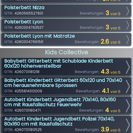
Polsterbett Nizza
3
GTIN:
4260565527831
Bewertungen:
von 5
Polsterbett Lyon
3
GTIN:
4260304763537
Bewertungen:
von 5
Polsterbett Lyon mit Matratze
2.6
GTIN:
4260304766156
Bewertungen:
von 5
Kids Collective
Babybett Gitterbett mit Schublade Kinderbett
60x120 höhenverstellbar
4.3
GTIN:
4260731181218
Bewertungen:
von 5
Babybett Kinderbett Gitterbett 60x120 und 70x140
cm herausnehmbare Sprossen
4.1
GTIN:
4255814312009
Bewertungen:
von 5
Autobett Kinderbett Jugendbett 70x140, 80x160
cm mit Rausfallschutz Feuerwehr
4
GTIN:
4260731180471
Bewertungen:
von 5
Autobett Kinderbett Jugendbett Polizei 70x140,
80x160 cm mit Rausfallschutz
3.9
GTIN:
4260731180525
Bewertungen:
von 5