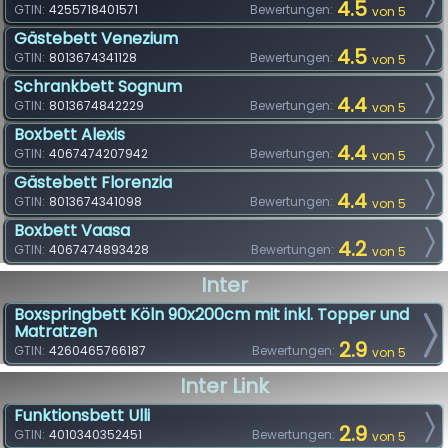
4.5
GTIN:
4255718401571
Bewertungen:
von 5
Gästebett Venezium
4.5
GTIN:
8013674341128
Bewertungen:
von 5
Schrankbett Sognum
4.4
GTIN:
8013674842229
Bewertungen:
von 5
Boxbett Alexis
4.4
GTIN:
4067474207942
Bewertungen:
von 5
Gästebett Florenzia
4.4
GTIN:
8013674341098
Bewertungen:
von 5
Boxbett Vaasa
4.2
GTIN:
4067474893428
Bewertungen:
von 5
Inter
Boxspringbett Köln 90x200cm mit inkl. Topper und
Matratzen
2.9
GTIN:
4260465766187
Bewertungen:
von 5
Inter Link
Funktionsbett Ulli
2.9
GTIN:
4010340352451
Bewertungen:
von 5