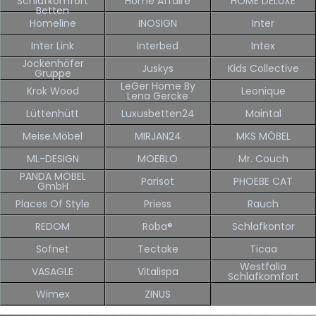
Schlafkomfort
Home Affaire
HOME DELUXE
Betten
Homeline
INOSIGN
Inter
Inter Link
Interbed
Intex
Jockenhöfer
Juskys
Kids Collective
Gruppe
LeGer Home By
Krok Wood
Leonique
Lena Gercke
Lüttenhütt
Luxusbetten24
Maintal
Meise.möbel
MIRJAN24
MKS MÖBEL
ML-DESIGN
MOEBLO
Mr. Couch
PANDA MÖBEL
Parisot
PHOEBE CAT
GmbH
Places Of Style
Priess
Rauch
REDOM
Roba®
Schlafkontor
Sofnet
Tectake
Ticaa
Westfalia
VASAGLE
Vitalispa
Schlafkomfort
Wimex
ZINUS