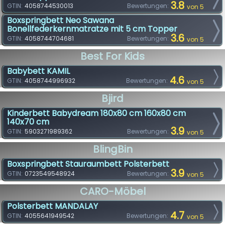
3.8
GTIN:
4058744530013
Bewertungen:
von 5
Boxspringbett Neo Sawana
Bonellfederkernmatratze mit 5 cm Topper
3.6
GTIN:
4058744704681
Bewertungen:
von 5
Best For Kids
Babybett KAMIL
4.6
GTIN:
4058744996932
Bewertungen:
von 5
Bjird
Kinderbett Babydream 180x80 cm 160x80 cm
140x70 cm
3.9
GTIN:
5903271989362
Bewertungen:
von 5
BlingBin
Boxspringbett Stauraumbett Polsterbett
3.9
GTIN:
0723549548924
Bewertungen:
von 5
CARO-Möbel
Polsterbett MANDALAY
4.7
GTIN:
4055641949542
Bewertungen:
von 5