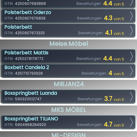
4.4
GTIN:
4250907683868
Bewertungen:
von 5
Polsterbett Oderzo
4.3
GTIN:
4250907676839
Bewertungen:
von 5
Polsterbett
4.1
GTIN:
4250907673333
Bewertungen:
von 5
Meise.möbel
Polsterbett Mattis
4.4
GTIN:
4250278178772
Bewertungen:
von 5
Boxbett Candela 2
4
GTIN:
4251710793928
Bewertungen:
von 5
MIRJAN24
Boxspringbett Luanda
3.7
GTIN:
5903211012747
Bewertungen:
von 5
MKS MÖBEL
Boxspringbett TILIANO
4.7
GTIN:
5904968284920
Bewertungen:
von 5
ML-DESIGN