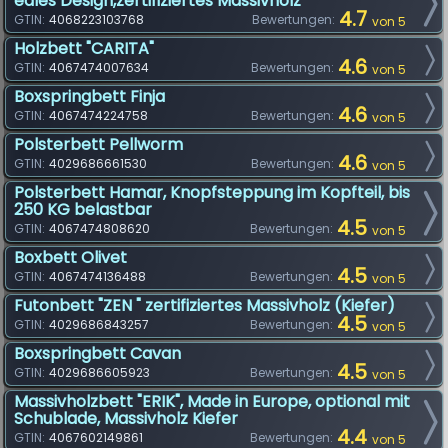
edles Design,zertifiziertes Massivholz
4.7
GTIN:
4068223103768
Bewertungen:
von 5
Holzbett "CARITA"
4.6
GTIN:
4067474007634
Bewertungen:
von 5
Boxspringbett Finja
4.6
GTIN:
4067474224758
Bewertungen:
von 5
Polsterbett Pellworm
4.6
GTIN:
4029686661530
Bewertungen:
von 5
Polsterbett Hamar, Knopfsteppung im Kopfteil, bis
250 KG belastbar
4.5
GTIN:
4067474808620
Bewertungen:
von 5
Boxbett Olivet
4.5
GTIN:
4067474136488
Bewertungen:
von 5
Futonbett "ZEN " zertifiziertes Massivholz (Kiefer)
4.5
GTIN:
4029686843257
Bewertungen:
von 5
Boxspringbett Cavan
4.5
GTIN:
4029686605923
Bewertungen:
von 5
Massivholzbett "ERIK", Made in Europe, optional mit
Schublade, Massivholz Kiefer
4.4
GTIN:
4067602149861
Bewertungen:
von 5