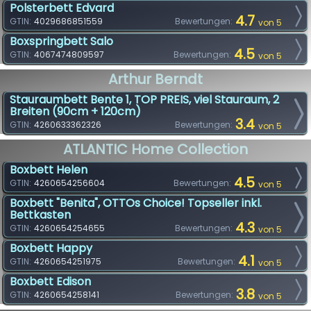
Polsterbett Edvard
4.7
GTIN:
4029686851559
Bewertungen:
von 5
Boxspringbett Salo
4.5
GTIN:
4067474809597
Bewertungen:
von 5
Arthur Berndt
Stauraumbett Bente 1, TOP PREIS, viel Stauraum, 2
Breiten (90cm + 120cm)
3.4
GTIN:
4260633362326
Bewertungen:
von 5
ATLANTIC Home Collection
Boxbett Helen
4.5
GTIN:
4260654256604
Bewertungen:
von 5
Boxbett "Benita", OTTOs Choice! Topseller inkl.
Bettkasten
4.3
GTIN:
4260654254655
Bewertungen:
von 5
Boxbett Happy
4.1
GTIN:
4260654251975
Bewertungen:
von 5
Boxbett Edison
3.8
GTIN:
4260654258141
Bewertungen:
von 5