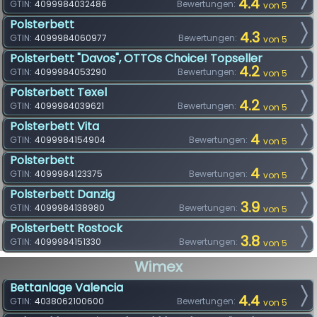
4.4
GTIN:
4099984032486
Bewertungen:
von 5
Polsterbett
4.3
GTIN:
4099984060977
Bewertungen:
von 5
Polsterbett "Davos", OTTOs Choice! Topseller
4.2
GTIN:
4099984053290
Bewertungen:
von 5
Polsterbett Texel
4.2
GTIN:
4099984039621
Bewertungen:
von 5
Polsterbett Vita
4
GTIN:
4099984154904
Bewertungen:
von 5
Polsterbett
4
GTIN:
4099984123375
Bewertungen:
von 5
Polsterbett Danzig
3.9
GTIN:
4099984138980
Bewertungen:
von 5
Polsterbett Rostock
3.8
GTIN:
4099984151330
Bewertungen:
von 5
Wimex
Bettanlage Valencia
4.4
GTIN:
4038062100600
Bewertungen:
von 5