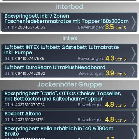
Interbed
Boxspringbett inkl.7 Zonen
Taschenfedekernmatratze mit Topper 180x200cm
3.5
GTIN:
4260465766163
Bewertungen:
von 5
Intex
Luftbett INTEX Luftbett Gästebett Lutmatratze
inkl. Pumpe
4.3
GTIN:
6941057417585
Bewertungen:
von 5
Luftbett DuraBeam UltraPlushHeadboard
3.9
GTIN:
6941057422992
Bewertungen:
von 5
Jockenhöfer Gruppe
Boxspringbett "Carla", OTTOs Choice! Topseller,
mit Bettkasten und Kaltschaum-Topper
4.8
GTIN:
4037619070724
Bewertungen:
von 5
Boxbett Altona
4.8
GTIN:
4037619083175
Bewertungen:
von 5
Boxspringbett Bella erhältlich in 140 & 180cm
Breite