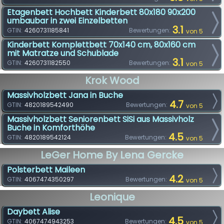
Etagenbett Hochbett Kinderbett 80x180 90x200
umbaubar in zwei Einzelbetten
3.1
GTIN:
4260731185841
Bewertungen:
von 5
Kinderbett Komplettbett 70x140 cm, 80x160 cm
mit Matratze und Schublade
3.1
GTIN:
4260731182550
Bewertungen:
von 5
Krok Wood
Massivholzbett Jana in Buche
4.7
GTIN:
4820189542490
Bewertungen:
von 5
Massivholzbett Seniorenbett SiSi aus Massivholz
Buche in Komforthöhe
4.5
GTIN:
4820189542124
Bewertungen:
von 5
LeGer Home By Lena Gercke
Polsterbett Maileen
4.2
GTIN:
4067474350297
Bewertungen:
von 5
Leonique
Daybett Alise
4.5
GTIN:
4067474943253
Bewertungen:
von 5