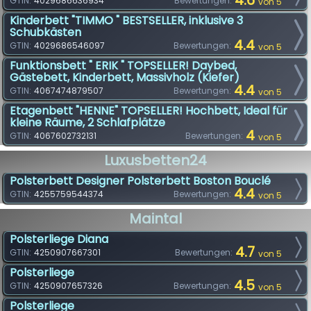
4.6
GTIN:
4029686636934
Bewertungen:
von 5
Kinderbett "TIMMO " BESTSELLER, inklusive 3
Schubkästen
4.4
GTIN:
4029686546097
Bewertungen:
von 5
Funktionsbett " ERIK " TOPSELLER! Daybed,
Gästebett, Kinderbett, Massivholz (Kiefer)
4.4
GTIN:
4067474879507
Bewertungen:
von 5
Etagenbett "HENNE" TOPSELLER! Hochbett, Ideal für
kleine Räume, 2 Schlafplätze
4
GTIN:
4067602732131
Bewertungen:
von 5
Luxusbetten24
Polsterbett Designer Polsterbett Boston Bouclé
4.4
GTIN:
4255759544374
Bewertungen:
von 5
Maintal
Polsterliege Diana
4.7
GTIN:
4250907667301
Bewertungen:
von 5
Polsterliege
4.5
GTIN:
4250907657326
Bewertungen:
von 5
Polsterliege