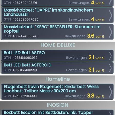
4
GTIN:
4067602493216
Bewertungen:
von 5
Massivholzbett "CAPRE" im skandinavischem
Landhausstil
4
GTIN:
4029686577695
Bewertungen:
von 5
Massivholzbett "KERO" BESTSELLER! Stauraum im
Kopfteil
3.6
GTIN:
4067474808248
Bewertungen:
von 5
HOME DELUXE
Bett LED Bett ASTRO
3.1
GTIN:
4058166083937
Bewertungen:
von 5
Bett LED Bett ASTEROID
3.1
GTIN:
4058166108593
Bewertungen:
von 5
Homeline
Etagenbett Kevin Etagenbett Kinderbett Weiss
Hochbett Teilbar Massiv 90x200 cm
3.8
GTIN:
4250722913003
Bewertungen:
von 5
INOSIGN
Boxbett Escalon mit Bettkasten, inkl. Topper