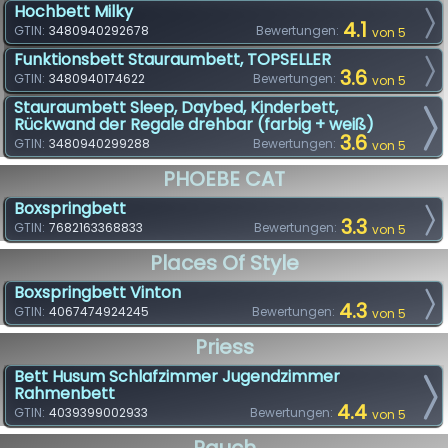
Hochbett Milky
4.1
GTIN:
3480940292678
Bewertungen:
von 5
Funktionsbett Stauraumbett, TOPSELLER
3.6
GTIN:
3480940174622
Bewertungen:
von 5
Stauraumbett Sleep, Daybed, Kinderbett,
Rückwand der Regale drehbar (farbig + weiß)
3.6
GTIN:
3480940299288
Bewertungen:
von 5
PHOEBE CAT
Boxspringbett
3.3
GTIN:
7682163368833
Bewertungen:
von 5
Places Of Style
Boxspringbett Vinton
4.3
GTIN:
4067474924245
Bewertungen:
von 5
Priess
Bett Husum Schlafzimmer Jugendzimmer
Rahmenbett
4.4
GTIN:
4039399002933
Bewertungen:
von 5