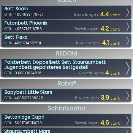
Rauch
Bett Scala
4.4
GTIN:
4054033478721
Bewertungen:
von 5
Futonbett Phoenix
4.2
GTIN:
4053714716756
Bewertungen:
von 5
Bett Flexx
4.1
GTIN:
4053714667911
Bewertungen:
von 5
REDOM
Polsterbett Doppelbett Bett Stauraumbett
Jugendbett gepolsteres Bettgestell
4
GTIN:
9331813034526
Bewertungen:
von 5
Roba®
Babybett Little Stars
3.9
GTIN:
4005317298825
Bewertungen:
von 5
Schlafkontor
Bettanlage Capri
4.6
GTIN:
5901738013070
Bewertungen:
von 5
Stauraumbett Mars