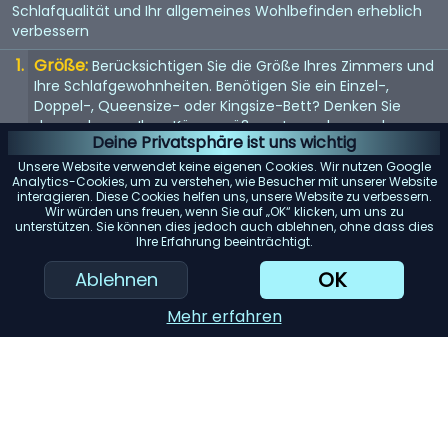
Schlafqualität und Ihr allgemeines Wohlbefinden erheblich
verbessern
Größe:
Berücksichtigen Sie die Größe Ihres Zimmers und
Ihre Schlafgewohnheiten. Benötigen Sie ein Einzel-,
Doppel-, Queensize- oder Kingsize-Bett? Denken Sie
daran, dass es Ihrer Körpergröße entsprechen und
Deine Privatsphäre ist uns wichtig
genügend Platz bieten sollte, wenn Sie es mit jemandem
teilen.
Unsere Website verwendet keine eigenen Cookies. Wir nutzen Google
Analytics-Cookies, um zu verstehen, wie Besucher mit unserer Website
Matratze:
interagieren. Diese Cookies helfen uns, unsere Website zu verbessern.
Die Matratze ist entscheidend für einen guten
Wir würden uns freuen, wenn Sie auf „OK“ klicken, um uns zu
Schlaf. Suchen Sie nach einer Matratze, die Ihr
unterstützen. Sie können dies jedoch auch ablehnen, ohne dass dies
Körpergewicht gleichmäßig verteilt und Ihren
Ihre Erfahrung beeinträchtigt.
Komfortvorlieben entspricht, sei es weich, mittel oder
OK
Ablehnen
fest.
Rahmenmaterial:
Das Material des Bettrahmens trägt
Mehr erfahren
zur Haltbarkeit und Ästhetik bei. Holz bietet ein klassisches
Aussehen, während Metallrahmen für ihre Langlebigkeit
bekannt sind. Gepolsterte Betten verleihen einen Hauch
von Luxus.
Stauraum:
Betten mit eingebautem Stauraum können
viel Platz sparen. Schubladen oder Betten im Ottoman-