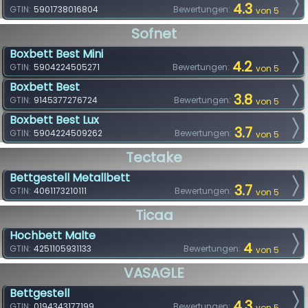
4.3
GTIN:
5901738016804
Bewertungen:
von 5
Sofnet
Boxbett Best Mini
4.2
GTIN:
5904224505271
Bewertungen:
von 5
Boxbett Best
3.8
GTIN:
9145377276724
Bewertungen:
von 5
Boxbett Best Lux
3.7
GTIN:
5904224509262
Bewertungen:
von 5
Tectake
Bettgestell Metallbett
3.7
GTIN:
4061173210111
Bewertungen:
von 5
Ticaa
Hochbett Malte
4
GTIN:
4251105931133
Bewertungen:
von 5
VASAGLE
Bettgestell
4.3
GTIN:
0194343177199
Bewertungen:
von 5