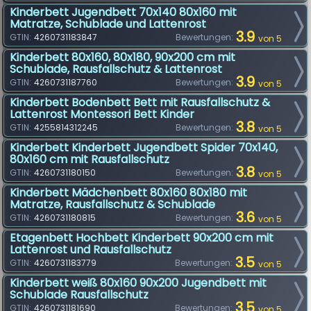
Kinderbett Jugendbett 70x140 80x160 mit
Matratze, Schublade und Lattenrost
3.9
GTIN:
4260731183847
Bewertungen:
von 5
Kinderbett 80x160, 80x180, 90x200 cm mit
Schublade, Rausfallschutz & Lattenrost
3.9
GTIN:
4260731187760
Bewertungen:
von 5
Kinderbett Bodenbett Bett mit Rausfallschutz &
Lattenrost Montessori Bett Kinder
3.8
GTIN:
4255814312245
Bewertungen:
von 5
Kinderbett Kinderbett Jugendbett Spider 70x140,
80x160 cm mit Rausfallschutz
3.8
GTIN:
4260731180150
Bewertungen:
von 5
Kinderbett Mädchenbett 80x160 80x180 mit
Matratze, Rausfallschutz & Schublade
3.6
GTIN:
4260731180815
Bewertungen:
von 5
Etagenbett Hochbett Kinderbett 90x200 cm mit
Lattenrost und Rausfallschutz
3.5
GTIN:
4260731183779
Bewertungen:
von 5
Kinderbett weiß 80x160 90x200 Jugendbett mit
Schublade Rausfallschutz
3.5
GTIN:
4260731181690
Bewertungen:
von 5