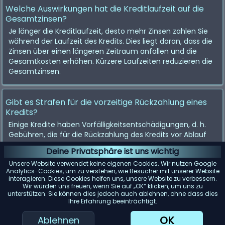
Welche Auswirkungen hat die Kreditlaufzeit auf die
Gesamtzinsen?
Je länger die Kreditlaufzeit, desto mehr Zinsen zahlen Sie
während der Laufzeit des Kredits. Dies liegt daran, dass die
Zinsen über einen längeren Zeitraum anfallen und die
Gesamtkosten erhöhen. Kürzere Laufzeiten reduzieren die
Gesamtzinsen.
Gibt es Strafen für die vorzeitige Rückzahlung eines
Kredits?
Einige Kredite haben Vorfälligkeitsentschädigungen, d. h.
Gebühren, die für die Rückzahlung des Kredits vor Ablauf
der Laufzeit erhoben werden. Es ist wichtig, Ihren
Deine Privatsphäre ist uns wichtig
Kreditvertrag auf solche Strafen zu prüfen, bevor Sie
Unsere Website verwendet keine eigenen Cookies. Wir nutzen Google
zusätzliche Zahlungen leisten oder den Kredit vorzeitig
Analytics-Cookies, um zu verstehen, wie Besucher mit unserer Website
zurückzahlen.
interagieren. Diese Cookies helfen uns, unsere Website zu verbessern.
Wir würden uns freuen, wenn Sie auf „OK“ klicken, um uns zu
unterstützen. Sie können dies jedoch auch ablehnen, ohne dass dies
Ihre Erfahrung beeinträchtigt.
OK
Ablehnen