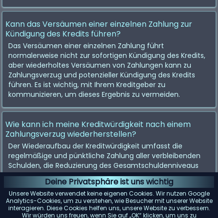
Kann das Versäumen einer einzelnen Zahlung zur
Kündigung des Kredits führen?
Das Versäumen einer einzelnen Zahlung führt
normalerweise nicht zur sofortigen Kündigung des Kredits,
aber wiederholtes Versäumen von Zahlungen kann zu
Zahlungsverzug und potenzieller Kündigung des Kredits
führen. Es ist wichtig, mit Ihrem Kreditgeber zu
kommunizieren, um dieses Ergebnis zu vermeiden.
Wie kann ich meine Kreditwürdigkeit nach einem
Zahlungsverzug wiederherstellen?
Der Wiederaufbau der Kreditwürdigkeit umfasst die
regelmäßige und pünktliche Zahlung aller verbleibenden
Schulden, die Reduzierung des Gesamtschuldenniveaus
und möglicherweise die Verwendung von gesicherten
Deine Privatsphäre ist uns wichtig
Kreditkarten oder Krediten zur
Unsere Website verwendet keine eigenen Cookies. Wir nutzen Google
Kreditwürdigkeitsverbesserung, um ein
Analytics-Cookies, um zu verstehen, wie Besucher mit unserer Website
verantwortungsvolles Kreditverhalten zu demonstrieren.
interagieren. Diese Cookies helfen uns, unsere Website zu verbessern.
Wir würden uns freuen, wenn Sie auf „OK“ klicken, um uns zu