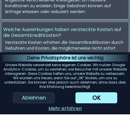
Angebote verschiedener Kreditgeber, um bessere
Konditionen zu erzielen. Einige Gebühren können auf
Anfrage erlassen oder reduziert werden.
Welche Auswirkungen haben versteckte Kosten auf
die Gesamtkreditkosten?
Versteckte Kosten erhöhen die Gesamtkreditkosten durch
Gebühren und Kosten, die möglicherweise nicht sofort
ersichtlich sind. Diese Kosten können die
Deine Privatsphäre ist uns wichtig
Gesamtfinanzierbarkeit des Kredits erheblich
Unsere Website verwendet keine eigenen Cookies. Wir nutzen Google
beeinträchtigen, weshalb es entscheidend ist, alle damit
Analytics-Cookies, um zu verstehen, wie Besucher mit unserer Website
verbundenen Kosten zu verstehen.
interagieren. Diese Cookies helfen uns, unsere Website zu verbessern.
Wir würden uns freuen, wenn Sie auf „OK“ klicken, um uns zu
unterstützen. Sie können dies jedoch auch ablehnen, ohne dass dies
Ihre Erfahrung beeinträchtigt.
OK
Ablehnen
Mehr erfahren
Kontakt
Datenschutz
Impressum
Cookie-Einstellungen